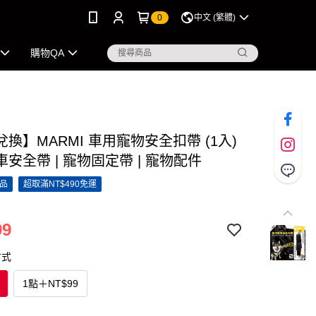
0
中文 (繁體)
購物QA
換】MARMI 車用寵物安全扣帶 (1入)
安全帶 | 寵物固定帶 | 寵物配件
品
超取滿NT$490免運
99
方式
1點
＋
NT$99