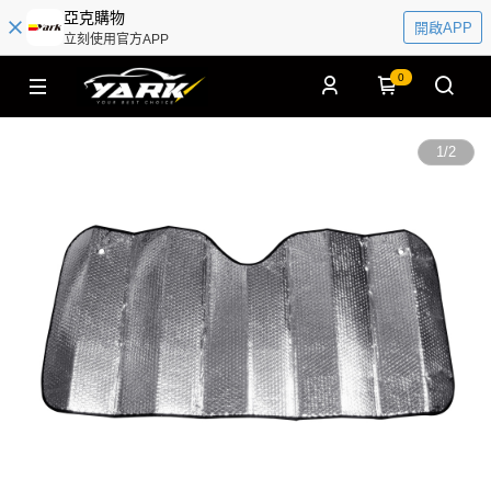
亞克購物
開啟APP
立刻使用官方APP
0
1
/
2