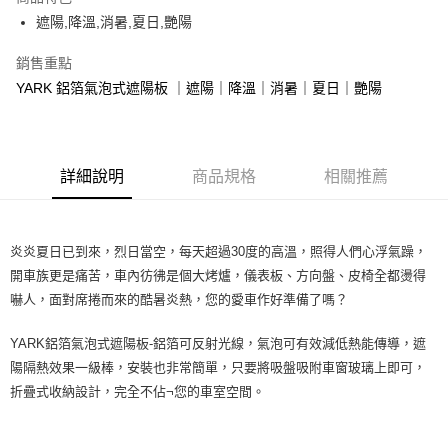
Apple Pay
遮陽,降溫,消暑,夏日,艷陽
街口支付
銷售重點
YARK 鋁箔氣泡式遮陽板 ｜遮陽｜降溫｜消暑｜夏日｜艷陽
悠遊付
全盈+PAY
AFTEE先享後付
詳細說明
商品規格
相關推薦
相關說明
【關於「AFTEE先享後付」】
ATM付款
AFTEE先享後付是「在收到商品之後才付款」的支付方式。 讓您購物簡單
便利好安心！
炎炎夏日已到來，烈日當空，每天超過30度的高溫，照得人們心浮氣躁，
１．簡單：不需註冊會員、不需綁卡、不需儲值。
開車族更是痛苦，車內彷彿是個大烤爐，儀表板、方向盤、皮椅全都燙得
運送方式
２．便利：只要手機號碼，簡訊認證，即可結帳。
嚇人，面對席捲而來的酷暑炎熱，您的愛車作好準備了嗎？
３．安心：先確認商品／服務後，再付款。
全家取貨付款 (運費60$)
每筆NT$70，滿NT$490(含以上)免運費
【「AFTEE先享後付」結帳流程】
YARK鋁箔氣泡式遮陽板-鋁箔可反射光線，氣泡可有效減低熱能傳導，遮
１．於結帳方式選擇「AFTEE先享後付」後，將跳轉至「AFTEE先享後付」
陽隔熱效果一級棒，安裝也非常簡單，只要將吸盤吸附車窗玻璃上即可，
付款後全家取貨 (運費70$)
結帳頁面，進行簡訊認證並確認金額後，即可完成結帳。
折疊式收納設計，完全不佔¬您的車室空間。
２．訂單成立數日內，您將收到繳費通知簡訊。
每筆NT$70，滿NT$490(含以上)免運費
３．收到繳費通知簡訊後14天內，點擊此簡訊中的連結，可透過四大超商／
ATM／網路銀行／等多元方式進行付款，方視為交易完成。
萊爾富取貨付款 (運費70$)
※ 請注意：結帳手續完成當下不需立刻繳費，但若您需要取消訂單，請聯絡