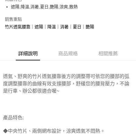
Apple Pay
遮陽,降溫,消暑,夏日,艷陽,涼爽,散熱
街口支付
銷售重點
竹片透氣腰靠｜遮陽｜降溫｜消暑｜夏日｜艷陽
悠遊付
全盈+PAY
AFTEE先享後付
詳細說明
商品規格
相關推薦
相關說明
【關於「AFTEE先享後付」】
ATM付款
AFTEE先享後付是「在收到商品之後才付款」的支付方式。 讓您購物簡單
便利好安心！
透氣、舒爽的竹片透氣腰靠後方的調整帶可依您的腰部的弧
１．簡單：不需註冊會員、不需綁卡、不需儲值。
度調整腰靠的曲線有效支撐腰部，舒緩您的腰背壓力，不論
運送方式
２．便利：只要手機號碼，簡訊認證，即可結帳。
是行車、辦公都很適合喔~
３．安心：先確認商品／服務後，再付款。
全家取貨付款 (運費60$)
每筆NT$70，滿NT$490(含以上)免運費
【「AFTEE先享後付」結帳流程】
１．於結帳方式選擇「AFTEE先享後付」後，將跳轉至「AFTEE先享後付」
付款後全家取貨 (運費70$)
結帳頁面，進行簡訊認證並確認金額後，即可完成結帳。
產品特色:
２．訂單成立數日內，您將收到繳費通知簡訊。
每筆NT$70，滿NT$490(含以上)免運費
３．收到繳費通知簡訊後14天內，點擊此簡訊中的連結，可透過四大超商／
ATM／網路銀行／等多元方式進行付款，方視為交易完成。
◆中央竹片、兩側網布設計，涼爽透氣不悶熱。
萊爾富取貨付款 (運費70$)
※ 請注意：結帳手續完成當下不需立刻繳費，但若您需要取消訂單，請聯絡