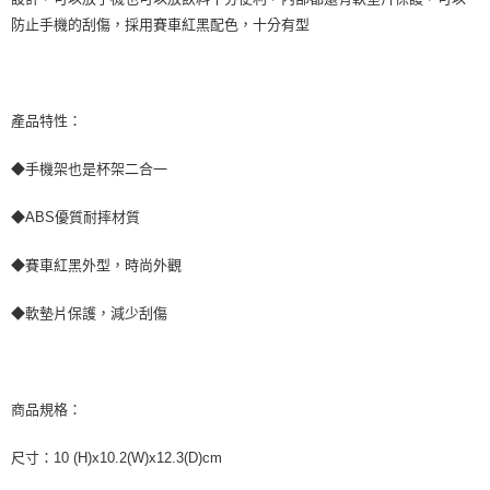
宅配寄送，滿490免運費(運費$70)
「AFTEE先享後付」，若未經同意申辦者引起之損失，本公司不負相關責
防止手機的刮傷，採用賽車紅黑配色，十分有型
任。
每筆NT$70，滿NT$490(含以上)免運費
４．使用「AFTEE先享後付」時，將依據個別帳號之用戶狀況，依本公司即
時審查核予不同之上限額度；若仍有額度不足之情形，本公司將視審查結果
請求用戶進行身份認證。
５．嚴禁一人註冊多個帳號或使用他人資訊註冊。若發現惡意使用之情形，
產品特性：
恩沛科技股份有限公司將有權停止該用戶之使用額度並採取法律行動。
◆手機架也是杯架二合一
◆ABS優質耐摔材質
◆賽車紅黑外型，時尚外觀
◆軟墊片保護，減少刮傷
商品規格：
尺寸：10 (H)x10.2(W)x12.3(D)cm