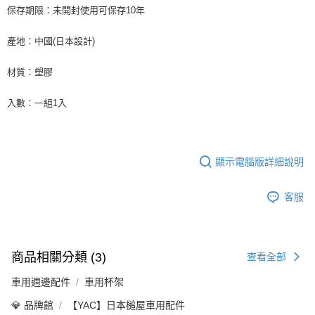
保存期限：未開封使用可保存10年
產地：中國(日本設計)
材質：塑膠
入數：一組1入
顯示電腦版詳細說明
客服
商品相關分類 (3)
查看全部
車用週邊配件
車用杯架
💎 品牌館
【YAC】日本槌屋車用配件