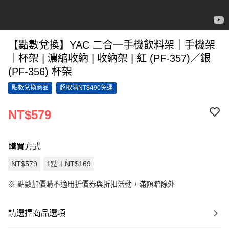
【點數兌換】YAC 二合一手機飲料架｜手機架
｜杯架 | 濃縮收納 | 收納架 | 紅 (PF-357)／銀
(PF-356) 杯架
點數兌換商品
超取滿NT$490免運
NT$579
購買方式
NT$579
1點＋NT$169
※
點數加價購不適用折價券與折扣活動，滿額贈除外
請選擇商品選項