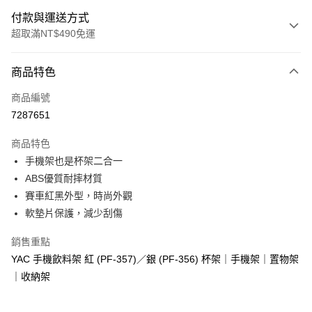
付款與運送方式
超取滿NT$490免運
付款方式
商品特色
信用卡一次付款
商品編號
超商取貨付款
7287651
LINE Pay
商品特色
Apple Pay
手機架也是杯架二合一
ABS優質耐摔材質
街口支付
賽車紅黑外型，時尚外觀
悠遊付
軟墊片保護，減少刮傷
全盈+PAY
銷售重點
YAC 手機飲料架 紅 (PF-357)／銀 (PF-356) 杯架｜手機架｜置物架
AFTEE先享後付
｜收納架
相關說明
【關於「AFTEE先享後付」】
ATM付款
AFTEE先享後付是「在收到商品之後才付款」的支付方式。 讓您購物簡單