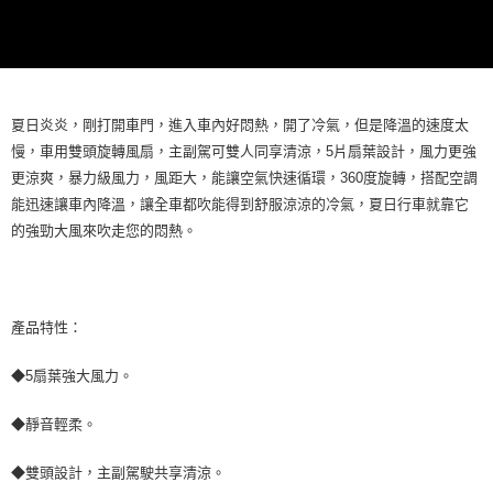
每筆NT$70，滿NT$490(含以上)免運費
購買商品的店家。未經商家同意取消之訂單仍視為有效，需透過AFTEE先享
後付繳納相關費用。
付款後萊爾富取貨 (運費70$)
※ 交易是否成功請以「AFTEE先享後付 」之結帳頁面顯示為準，若有關於
是否繳費成功／繳費後需取消欲退款等相關疑問，請聯繫「AFTEE先享後付
每筆NT$70，滿NT$490(含以上)免運費
客戶支援中心」
https://netprotections.freshdesk.com/support/home
夏日炎炎，剛打開車門，進入車內好悶熱，開了冷氣，但是降溫的速度太
7-11取貨付款 (運費70$)
【注意事項】
慢，車用雙頭旋轉風扇，主副駕可雙人同享清涼，5片扇葉設計，風力更強
１．透過由恩沛科技股份有限公司提供之「AFTEE先享後付」服務完成之交
每筆NT$70，滿NT$490(含以上)免運費
易，需依本服務之必要範圍內提供個人資料，並將交易相關給付款項請求債
更涼爽，暴力級風力，風距大，能讓空氣快速循環，360度旋轉，搭配空調
權轉讓予恩沛科技股份有限公司。
付款後7-11取貨 (運費70$)
能迅速讓車內降溫，讓全車都吹能得到舒服涼涼的冷氣，夏日行車就靠它
２．關於個人資料處理事宜，請瀏覽以下網址：
每筆NT$70，滿NT$490(含以上)免運費
的強勁大風來吹走您的悶熱。
https://aftee.tw/terms/#terms3
３．未成年的使用者請事先徵得法定代理人或監護人之同意方可使用
宅配寄送，滿490免運費(運費$70)
「AFTEE先享後付」，若未經同意申辦者引起之損失，本公司不負相關責
任。
每筆NT$70，滿NT$490(含以上)免運費
４．使用「AFTEE先享後付」時，將依據個別帳號之用戶狀況，依本公司即
產品特性：
時審查核予不同之上限額度；若仍有額度不足之情形，本公司將視審查結果
請求用戶進行身份認證。
５．嚴禁一人註冊多個帳號或使用他人資訊註冊。若發現惡意使用之情形，
◆5扇葉強大風力。
恩沛科技股份有限公司將有權停止該用戶之使用額度並採取法律行動。
◆靜音輕柔。
◆雙頭設計，主副駕駛共享清涼。