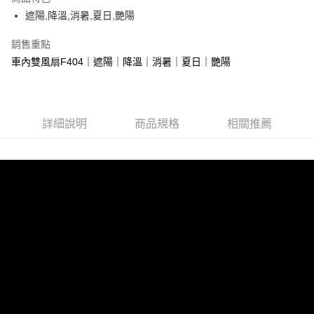
Apple Pay
遮陽,降溫,消暑,夏日,艷陽
街口支付
銷售重點
車內雙風扇F404｜遮陽｜降溫｜消暑｜夏日｜艷陽
悠遊付
全盈+PAY
AFTEE先享後付
詳細說明
商品規格
相關推薦
相關說明
【關於「AFTEE先享後付」】
ATM付款
AFTEE先享後付是「在收到商品之後才付款」的支付方式。 讓您購物簡單
便利好安心！
１．簡單：不需註冊會員、不需綁卡、不需儲值。
運送方式
２．便利：只要手機號碼，簡訊認證，即可結帳。
３．安心：先確認商品／服務後，再付款。
全家取貨付款 (運費60$)
每筆NT$70，滿NT$490(含以上)免運費
【「AFTEE先享後付」結帳流程】
１．於結帳方式選擇「AFTEE先享後付」後，將跳轉至「AFTEE先享後付」
付款後全家取貨 (運費70$)
結帳頁面，進行簡訊認證並確認金額後，即可完成結帳。
２．訂單成立數日內，您將收到繳費通知簡訊。
每筆NT$70，滿NT$490(含以上)免運費
３．收到繳費通知簡訊後14天內，點擊此簡訊中的連結，可透過四大超商／
ATM／網路銀行／等多元方式進行付款，方視為交易完成。
萊爾富取貨付款 (運費70$)
※ 請注意：結帳手續完成當下不需立刻繳費，但若您需要取消訂單，請聯絡