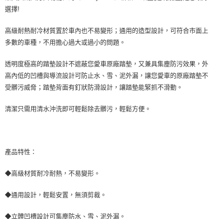
※ 交易是否成功請以「AFTEE先享後付 」之結帳頁面顯示為準，若有關於
選擇!
是否繳費成功／繳費後需取消欲退款等相關疑問，請聯繫「AFTEE先享後付
客戶支援中心」
https://netprotections.freshdesk.com/support/home
高級耐熱耐冷材質置於車內也不易變形；通用的造型設計，可符合市面上
多數的車種，不用擔心過大或過小的問題。
【注意事項】
１．透過由恩沛科技股份有限公司提供之「AFTEE先享後付」服務完成之交
易，需依本服務之必要範圍內提供個人資料，並將交易相關給付款項請求債
透明度極高的踏墊設計不遮蔽您愛車原廠踏墊，又兼具集塵防污效果，外
權轉讓予恩沛科技股份有限公司。
高內低的凹槽與導流設計可防止水、雪、泥外漏，讓您愛車的原廠踏墊不
２．關於個人資料處理事宜，請瀏覽以下網址：
https://aftee.tw/terms/#terms3
受髒污威脅；踏墊背面有釘狀防滑設計，讓踏墊能緊抓不滑動。
３．未成年的使用者請事先徵得法定代理人或監護人之同意方可使用
「AFTEE先享後付」，若未經同意申辦者引起之損失，本公司不負相關責
清潔只需用清水沖洗即可輕鬆除去髒污，輕鬆方便。
任。
４．使用「AFTEE先享後付」時，將依據個別帳號之用戶狀況，依本公司即
時審查核予不同之上限額度；若仍有額度不足之情形，本公司將視審查結果
請求用戶進行身份認證。
５．嚴禁一人註冊多個帳號或使用他人資訊註冊。若發現惡意使用之情形，
產品特性：
恩沛科技股份有限公司將有權停止該用戶之使用額度並採取法律行動。
◆高級材質耐冷耐熱，不易變形。
◆通用設計，輕鬆安置，無須剪裁。
◆立體凹槽設計可集塵防水、雪、泥外漏。