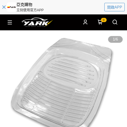
亞克購物
開啟APP
立刻使用官方APP
0
1
/
6