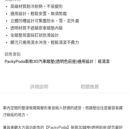
街口支付
高級材質耐冷耐熱，不易變形
通用設計，輕鬆安置，無須剪裁
悠遊付
立體凹槽設計可集塵防水、雪、泥外漏
全盈+PAY
透明材質不遮蔽原車踏墊內裝
全踏墊背面採釘狀防滑設計
AFTEE先享後付
髒污只需用清水沖洗，輕鬆清潔不費力
相關說明
【關於「AFTEE先享後付」】
銷售重點
ATM付款
AFTEE先享後付是「在收到商品之後才付款」的支付方式。 讓您購物簡單
便利好安心！
PackyPoda新款3D汽車踏墊(透明色前座)通用設計｜易清潔
１．簡單：不需註冊會員、不需綁卡、不需儲值。
運送方式
２．便利：只要手機號碼，簡訊認證，即可結帳。
３．安心：先確認商品／服務後，再付款。
宅配寄送，滿490免運費(運費$70)
每筆NT$70，滿NT$490(含以上)免運費
詳細說明
相關推薦
【「AFTEE先享後付」結帳流程】
１．於結帳方式選擇「AFTEE先享後付」後，將跳轉至「AFTEE先享後付」
結帳頁面，進行簡訊認證並確認金額後，即可完成結帳。
２．訂單成立數日內，您將收到繳費通知簡訊。
３．收到繳費通知簡訊後14天內，點擊此簡訊中的連結，可透過四大超商／
車內空間的整潔攸關駕駛形象並給人舒適的感受，而踏墊往往是最容易藏
ATM／網路銀行／等多元方式進行付款，方視為交易完成。
汙納垢的地方。
※ 請注意：結帳手續完成當下不需立刻繳費，但若您需要取消訂單，請聯絡
購買商品的店家。未經商家同意取消之訂單仍視為有效，需透過AFTEE先享
兼具美觀大方與功能性的【PackyPoda】新款3D踏墊(透明前座)是您最好
後付繳納相關費用。