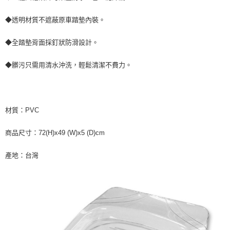
◆透明材質不遮蔽原車踏墊內裝。
◆全踏墊背面採釘狀防滑設計。
◆髒污只需用清水沖洗，輕鬆清潔不費力。
材質：PVC
商品尺寸：72(H)x49 (W)x5 (D)cm
產地：台灣