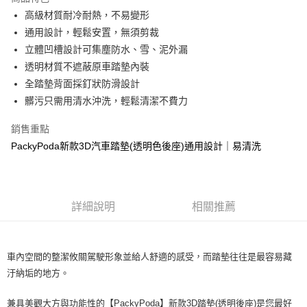
街口支付
高級材質耐冷耐熱，不易變形
通用設計，輕鬆安置，無須剪裁
悠遊付
立體凹槽設計可集塵防水、雪、泥外漏
全盈+PAY
透明材質不遮蔽原車踏墊內裝
全踏墊背面採釘狀防滑設計
AFTEE先享後付
髒污只需用清水沖洗，輕鬆清潔不費力
相關說明
【關於「AFTEE先享後付」】
銷售重點
ATM付款
AFTEE先享後付是「在收到商品之後才付款」的支付方式。 讓您購物簡單
便利好安心！
PackyPoda新款3D汽車踏墊(透明色後座)通用設計｜易清洗
１．簡單：不需註冊會員、不需綁卡、不需儲值。
運送方式
２．便利：只要手機號碼，簡訊認證，即可結帳。
３．安心：先確認商品／服務後，再付款。
宅配寄送，滿490免運費(運費$70)
每筆NT$70，滿NT$490(含以上)免運費
詳細說明
相關推薦
【「AFTEE先享後付」結帳流程】
１．於結帳方式選擇「AFTEE先享後付」後，將跳轉至「AFTEE先享後付」
結帳頁面，進行簡訊認證並確認金額後，即可完成結帳。
２．訂單成立數日內，您將收到繳費通知簡訊。
３．收到繳費通知簡訊後14天內，點擊此簡訊中的連結，可透過四大超商／
車內空間的整潔攸關駕駛形象並給人舒適的感受，而踏墊往往是最容易藏
ATM／網路銀行／等多元方式進行付款，方視為交易完成。
汙納垢的地方。
※ 請注意：結帳手續完成當下不需立刻繳費，但若您需要取消訂單，請聯絡
購買商品的店家。未經商家同意取消之訂單仍視為有效，需透過AFTEE先享
兼具美觀大方與功能性的【PackyPoda】新款3D踏墊(透明後座)是您最好
後付繳納相關費用。