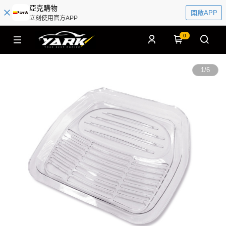
亞克購物
開啟APP
立刻使用官方APP
0
1
/
6