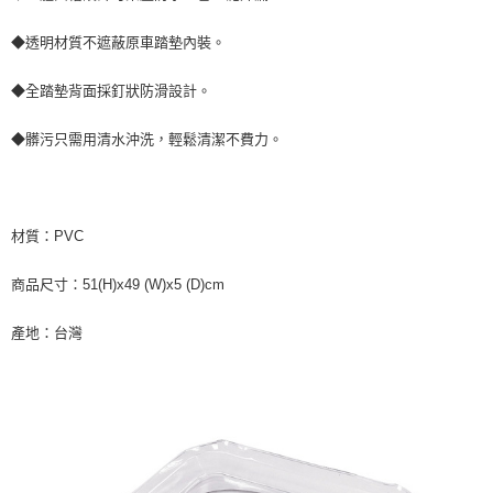
◆透明材質不遮蔽原車踏墊內裝。
◆全踏墊背面採釘狀防滑設計。
◆髒污只需用清水沖洗，輕鬆清潔不費力。
材質：PVC
商品尺寸：51(H)x49 (W)x5 (D)cm
產地：台灣