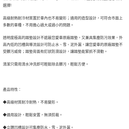
※ 交易是否成功請以「AFTEE先享後付 」之結帳頁面顯示為準，若有關於
選擇!
是否繳費成功／繳費後需取消欲退款等相關疑問，請聯繫「AFTEE先享後付
客戶支援中心」
https://netprotections.freshdesk.com/support/home
高級耐熱耐冷材質置於車內也不易變形；通用的造型設計，可符合市面上
多數的車種，不用擔心過大或過小的問題。
【注意事項】
１．透過由恩沛科技股份有限公司提供之「AFTEE先享後付」服務完成之交
易，需依本服務之必要範圍內提供個人資料，並將交易相關給付款項請求債
透明度極高的踏墊設計不遮蔽您愛車原廠踏墊，又兼具集塵防污效果，外
權轉讓予恩沛科技股份有限公司。
高內低的凹槽與導流設計可防止水、雪、泥外漏，讓您愛車的原廠踏墊不
２．關於個人資料處理事宜，請瀏覽以下網址：
https://aftee.tw/terms/#terms3
受髒污威脅；踏墊背面有釘狀防滑設計，讓踏墊能緊抓不滑動。
３．未成年的使用者請事先徵得法定代理人或監護人之同意方可使用
「AFTEE先享後付」，若未經同意申辦者引起之損失，本公司不負相關責
清潔只需用清水沖洗即可輕鬆除去髒污，輕鬆方便。
任。
４．使用「AFTEE先享後付」時，將依據個別帳號之用戶狀況，依本公司即
時審查核予不同之上限額度；若仍有額度不足之情形，本公司將視審查結果
請求用戶進行身份認證。
５．嚴禁一人註冊多個帳號或使用他人資訊註冊。若發現惡意使用之情形，
產品特性：
恩沛科技股份有限公司將有權停止該用戶之使用額度並採取法律行動。
◆高級材質耐冷耐熱，不易變形。
◆通用設計，輕鬆安置，無須剪裁。
◆立體凹槽設計可集塵防水、雪、泥外漏。