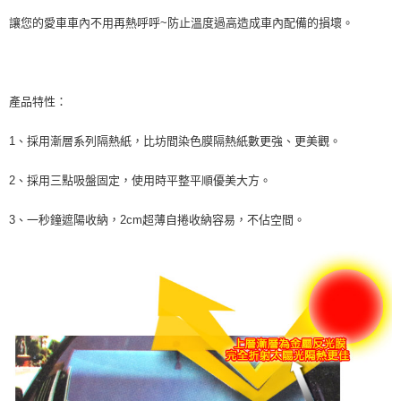
※ 交易是否成功請以「AFTEE先享後付 」之結帳頁面顯示為準，若有關於
讓您的愛車車內不用再熱呼呼~防止溫度過高造成車內配備的損壞。
是否繳費成功／繳費後需取消欲退款等相關疑問，請聯繫「AFTEE先享後付
客戶支援中心」
https://netprotections.freshdesk.com/support/home
【注意事項】
１．透過由恩沛科技股份有限公司提供之「AFTEE先享後付」服務完成之交
產品特性：
易，需依本服務之必要範圍內提供個人資料，並將交易相關給付款項請求債
權轉讓予恩沛科技股份有限公司。
1、採用漸層系列隔熱紙，比坊間染色膜隔熱紙數更強、更美觀。
２．關於個人資料處理事宜，請瀏覽以下網址：
https://aftee.tw/terms/#terms3
３．未成年的使用者請事先徵得法定代理人或監護人之同意方可使用
2、採用三點吸盤固定，使用時平整平順優美大方。
「AFTEE先享後付」，若未經同意申辦者引起之損失，本公司不負相關責
任。
3、一秒鐘遮陽收納，2cm超薄自捲收納容易，不佔空間。
４．使用「AFTEE先享後付」時，將依據個別帳號之用戶狀況，依本公司即
時審查核予不同之上限額度；若仍有額度不足之情形，本公司將視審查結果
請求用戶進行身份認證。
５．嚴禁一人註冊多個帳號或使用他人資訊註冊。若發現惡意使用之情形，
恩沛科技股份有限公司將有權停止該用戶之使用額度並採取法律行動。