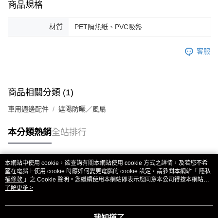
商品規格
材質
PET隔熱紙、PVC吸盤
客服
商品相關分類 (1)
車用週邊配件
遮陽防曬／風扇
本分類熱銷
全站排行
本網站中使用 cookie，欲查詢有關本網站使用 cookie 方式之詳情，及若您不希
熱門標籤
望在電腦上使用 cookie 時應如何變更電腦的 cookie 設定，請參閱本網站「
隱私
權條款
」之 Cookie 聲明。您繼續使用本網站即表示您同意本公司得按本網站使
用條款之 Cookie 聲明使用 cookie。
了解更多 >
我知道了