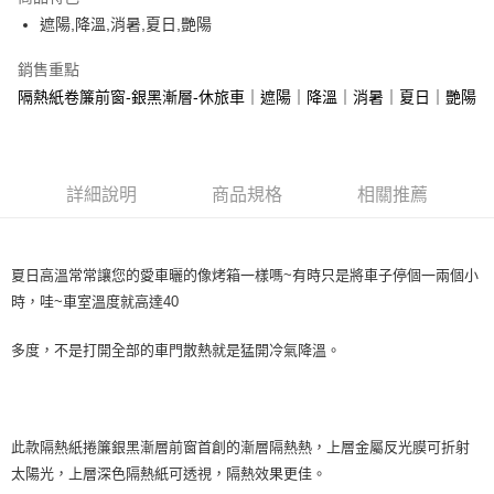
街口支付
遮陽,降溫,消暑,夏日,艷陽
悠遊付
銷售重點
隔熱紙卷簾前窗-銀黑漸層-休旅車｜遮陽｜降溫｜消暑｜夏日｜艷陽
全盈+PAY
AFTEE先享後付
相關說明
【關於「AFTEE先享後付」】
詳細說明
商品規格
相關推薦
ATM付款
AFTEE先享後付是「在收到商品之後才付款」的支付方式。 讓您購物簡單
便利好安心！
１．簡單：不需註冊會員、不需綁卡、不需儲值。
運送方式
２．便利：只要手機號碼，簡訊認證，即可結帳。
夏日高溫常常讓您的愛車曬的像烤箱一樣嗎~有時只是將車子停個一兩個小
３．安心：先確認商品／服務後，再付款。
宅配寄送，滿490免運費(運費$70)
時，哇~車室溫度就高達40
每筆NT$70，滿NT$490(含以上)免運費
【「AFTEE先享後付」結帳流程】
多度，不是打開全部的車門散熱就是猛開冷氣降溫。
１．於結帳方式選擇「AFTEE先享後付」後，將跳轉至「AFTEE先享後付」
結帳頁面，進行簡訊認證並確認金額後，即可完成結帳。
２．訂單成立數日內，您將收到繳費通知簡訊。
３．收到繳費通知簡訊後14天內，點擊此簡訊中的連結，可透過四大超商／
ATM／網路銀行／等多元方式進行付款，方視為交易完成。
此款隔熱紙捲簾銀黑漸層前窗首創的漸層隔熱熱，上層金屬反光膜可折射
※ 請注意：結帳手續完成當下不需立刻繳費，但若您需要取消訂單，請聯絡
購買商品的店家。未經商家同意取消之訂單仍視為有效，需透過AFTEE先享
太陽光，上層深色隔熱紙可透視，隔熱效果更佳。
後付繳納相關費用。