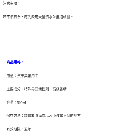
後付繳納相關費用。
注意事項：
付款後萊爾富取貨 (運費70$)
※ 交易是否成功請以「AFTEE先享後付 」之結帳頁面顯示為準，若有關於
是否繳費成功／繳費後需取消欲退款等相關疑問，請聯繫「AFTEE先享後付
每筆NT$70，滿NT$490(含以上)免運費
若不慎吞食，應先飲用大量清水並盡速就醫。
客戶支援中心」
https://netprotections.freshdesk.com/support/home
7-11取貨付款 (運費70$)
【注意事項】
１．透過由恩沛科技股份有限公司提供之「AFTEE先享後付」服務完成之交
每筆NT$70，滿NT$490(含以上)免運費
易，需依本服務之必要範圍內提供個人資料，並將交易相關給付款項請求債
權轉讓予恩沛科技股份有限公司。
付款後7-11取貨 (運費70$)
２．關於個人資料處理事宜，請瀏覽以下網址：
每筆NT$70，滿NT$490(含以上)免運費
https://aftee.tw/terms/#terms3
３．未成年的使用者請事先徵得法定代理人或監護人之同意方可使用
商品規格：
宅配寄送，滿490免運費(運費$70)
「AFTEE先享後付」，若未經同意申辦者引起之損失，本公司不負相關責
任。
每筆NT$70，滿NT$490(含以上)免運費
用途：汽車美容用品
４．使用「AFTEE先享後付」時，將依據個別帳號之用戶狀況，依本公司即
時審查核予不同之上限額度；若仍有額度不足之情形，本公司將視審查結果
請求用戶進行身份認證。
主要成分：特殊界面活性劑、高級香精
５．嚴禁一人註冊多個帳號或使用他人資訊註冊。若發現惡意使用之情形，
恩沛科技股份有限公司將有權停止該用戶之使用額度並採取法律行動。
容量：
500ml
保存方法：請置於陰涼處以及小孩拿不到的地方
有效期限：五年