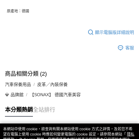
原產地：德國
顯示電腦版詳細說明
客服
商品相關分類 (2)
汽車保養用品
皮革／內裝保養
💎 品牌館
【SONAX】 德國汽車美容
本分類熱銷
全站排行
本網站中使用 cookie，欲查詢有關本網站使用 cookie 方式之詳情，及若您不希
熱門標籤
望在電腦上使用 cookie 時應如何變更電腦的 cookie 設定，請參閱本網站「
隱私