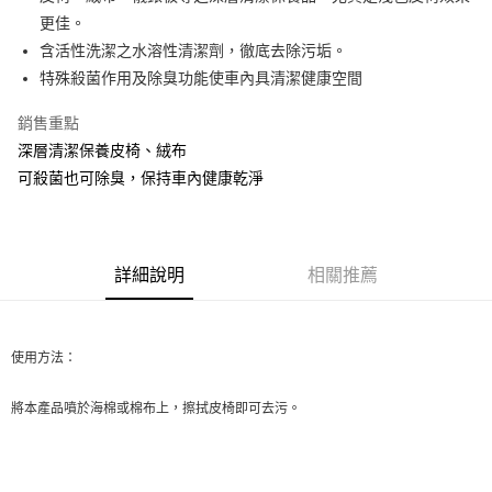
更佳。
街口支付
含活性洗潔之水溶性清潔劑，徹底去除污垢。
悠遊付
特殊殺菌作用及除臭功能使車內具清潔健康空間
全盈+PAY
銷售重點
深層清潔保養皮椅、絨布
AFTEE先享後付
可殺菌也可除臭，保持車內健康乾淨
相關說明
【關於「AFTEE先享後付」】
ATM付款
AFTEE先享後付是「在收到商品之後才付款」的支付方式。 讓您購物簡單
便利好安心！
１．簡單：不需註冊會員、不需綁卡、不需儲值。
運送方式
詳細說明
相關推薦
２．便利：只要手機號碼，簡訊認證，即可結帳。
３．安心：先確認商品／服務後，再付款。
全家取貨付款 (運費60$)
每筆NT$70，滿NT$490(含以上)免運費
【「AFTEE先享後付」結帳流程】
使用方法：
１．於結帳方式選擇「AFTEE先享後付」後，將跳轉至「AFTEE先享後付」
付款後全家取貨 (運費70$)
結帳頁面，進行簡訊認證並確認金額後，即可完成結帳。
２．訂單成立數日內，您將收到繳費通知簡訊。
將本產品噴於海棉或棉布上，擦拭皮椅即可去污。
每筆NT$70，滿NT$490(含以上)免運費
３．收到繳費通知簡訊後14天內，點擊此簡訊中的連結，可透過四大超商／
ATM／網路銀行／等多元方式進行付款，方視為交易完成。
萊爾富取貨付款 (運費70$)
※ 請注意：結帳手續完成當下不需立刻繳費，但若您需要取消訂單，請聯絡
每筆NT$70，滿NT$490(含以上)免運費
購買商品的店家。未經商家同意取消之訂單仍視為有效，需透過AFTEE先享