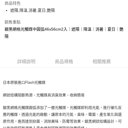
商品特色
Apple Pay
遮陽,降溫,消暑,夏日,艷陽
街口支付
銷售重點
銀黑網格光觸媒中圓弧46x56cm2入｜遮陽｜降溫｜消暑｜夏日｜艷
悠遊付
陽
全盈+PAY
AFTEE先享後付
相關說明
詳細說明
商品規格
相關推薦
【關於「AFTEE先享後付」】
ATM付款
AFTEE先享後付是「在收到商品之後才付款」的支付方式。 讓您購物簡單
便利好安心！
１．簡單：不需註冊會員、不需綁卡、不需儲值。
日本原裝進口Flash光觸媒
運送方式
２．便利：只要手機號碼，簡訊認證，即可結帳。
３．安心：先確認商品／服務後，再付款。
全家取貨付款 (運費60$)
網狀結構阻斷熱源、光觸媒具消臭效果、收納簡易
每筆NT$70，滿NT$490(含以上)免運費
【「AFTEE先享後付」結帳流程】
１．於結帳方式選擇「AFTEE先享後付」後，將跳轉至「AFTEE先享後付」
銀黑網格光觸媒圓弧添加了一層光觸媒，光觸媒即利用光能，進行催化反
付款後全家取貨 (運費70$)
結帳頁面，進行簡訊認證並確認金額後，即可完成結帳。
應的觸媒，透過光能的啟動，讓原本的污氣、臭味、霉菌，產生氧化與還
２．訂單成立數日內，您將收到繳費通知簡訊。
每筆NT$70，滿NT$490(含以上)免運費
原作用，進而達到抑菌、消除異味、防霉等效果。銀黑網狀結構設計，可
３．收到繳費通知簡訊後14天內，點擊此簡訊中的連結，可透過四大超商／
ATM／網路銀行／等多元方式進行付款，方視為交易完成。