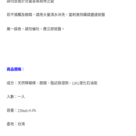
請勿放置於兒童容易取得之處
若不慎觸及眼睛，請用大量清水沖洗，當刺激持續請盡速就醫
萬一誤食，請勿催吐，
應立即就醫。
商品規格：
成分：天然檸檬烯、醇類、脂訪族溶劑、
液化石油氣
LPG
入數：一入
容量：
±
220ml
4.5%
產地：台灣