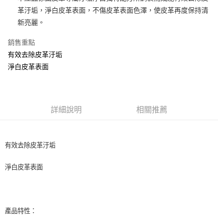
革汙垢，淨白皮革表面，不傷皮革表面色澤，使皮革再度保持清
街口支付
新亮麗。
悠遊付
銷售重點
全盈+PAY
有效去除皮革汙垢
淨白皮革表面
AFTEE先享後付
相關說明
【關於「AFTEE先享後付」】
ATM付款
AFTEE先享後付是「在收到商品之後才付款」的支付方式。 讓您購物簡單
便利好安心！
詳細說明
相關推薦
１．簡單：不需註冊會員、不需綁卡、不需儲值。
運送方式
２．便利：只要手機號碼，簡訊認證，即可結帳。
３．安心：先確認商品／服務後，再付款。
全家取貨付款 (運費60$)
有效去除皮革汙垢
每筆NT$70，滿NT$490(含以上)免運費
【「AFTEE先享後付」結帳流程】
１．於結帳方式選擇「AFTEE先享後付」後，將跳轉至「AFTEE先享後付」
淨白皮革表面
付款後全家取貨 (運費70$)
結帳頁面，進行簡訊認證並確認金額後，即可完成結帳。
２．訂單成立數日內，您將收到繳費通知簡訊。
每筆NT$70，滿NT$490(含以上)免運費
３．收到繳費通知簡訊後14天內，點擊此簡訊中的連結，可透過四大超商／
ATM／網路銀行／等多元方式進行付款，方視為交易完成。
萊爾富取貨付款 (運費70$)
※ 請注意：結帳手續完成當下不需立刻繳費，但若您需要取消訂單，請聯絡
產品特性：
每筆NT$70，滿NT$490(含以上)免運費
購買商品的店家。未經商家同意取消之訂單仍視為有效，需透過AFTEE先享