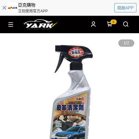
亞克購物
開啟APP
立刻使用官方APP
0
1
/
2