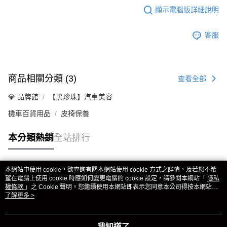
顯示電腦版詳細說明
客服
商品相關分類 (3)
查看全部
💎 品牌館
【黑珍珠】汽車美容
機車百貨用品
皮椅保養
本分類熱銷
全站排行
本網站中使用 cookie，欲查詢有關本網站使用 cookie 方式之詳情，及若您不希
熱門標籤
望在電腦上使用 cookie 時應如何變更電腦的 cookie 設定，請參閱本網站「
隱私
權條款
」之 Cookie 聲明。您繼續使用本網站即表示您同意本公司得按本網站使
用條款之 Cookie 聲明使用 cookie。
了解更多 >
我知道了