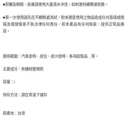
■若觸及眼睛、皮膚請使用大量清水沖洗，如刺激持續應速就醫。
■第一次使用請先在不顯眼處測試，對未適當使用之物品造成任何直接或間
接及偶發傷害不負法律任何責任，若本產品有任何瑕疵，提供正常品換
貨。
適用範圍：汽車皮椅、皮包、皮沙發椅、各項皮製品…等。
主要成分：有機硅整理劑
容量：
l
保存方法：請在常溫下儲存
原產地：台灣