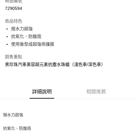
商品編號
超商取貨付款
7290594
LINE Pay
商品特色
Apple Pay
撥水力超強
抗氧化、防酸雨
街口支付
使用後型成超強保護膜
悠遊付
銷售重點
全盈+PAY
黑珍珠汽車美容超元素抗塵水珠蠟（淺色車/深色車）
AFTEE先享後付
相關說明
【關於「AFTEE先享後付」】
詳細說明
相關推薦
ATM付款
AFTEE先享後付是「在收到商品之後才付款」的支付方式。 讓您購物簡單
便利好安心！
１．簡單：不需註冊會員、不需綁卡、不需儲值。
運送方式
２．便利：只要手機號碼，簡訊認證，即可結帳。
撥水力超強
３．安心：先確認商品／服務後，再付款。
全家取貨付款 (運費60$)
每筆NT$70，滿NT$490(含以上)免運費
【「AFTEE先享後付」結帳流程】
抗氧化、防酸雨
１．於結帳方式選擇「AFTEE先享後付」後，將跳轉至「AFTEE先享後付」
付款後全家取貨 (運費70$)
結帳頁面，進行簡訊認證並確認金額後，即可完成結帳。