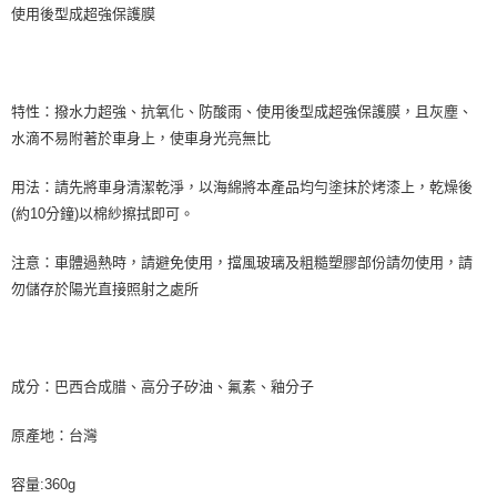
使用後型成超強保護膜
２．訂單成立數日內，您將收到繳費通知簡訊。
每筆NT$70，滿NT$490(含以上)免運費
３．收到繳費通知簡訊後14天內，點擊此簡訊中的連結，可透過四大超商／
ATM／網路銀行／等多元方式進行付款，方視為交易完成。
萊爾富取貨付款 (運費70$)
※ 請注意：結帳手續完成當下不需立刻繳費，但若您需要取消訂單，請聯絡
每筆NT$70，滿NT$490(含以上)免運費
購買商品的店家。未經商家同意取消之訂單仍視為有效，需透過AFTEE先享
特性：撥水力超強、抗氧化、防酸雨、使用後型成超強保護膜，且灰塵、
後付繳納相關費用。
付款後萊爾富取貨 (運費70$)
※ 交易是否成功請以「AFTEE先享後付 」之結帳頁面顯示為準，若有關於
水滴不易附著於車身上，使車身光亮無比
是否繳費成功／繳費後需取消欲退款等相關疑問，請聯繫「AFTEE先享後付
每筆NT$70，滿NT$490(含以上)免運費
客戶支援中心」
https://netprotections.freshdesk.com/support/home
用法：請先將車身清潔乾淨，以海綿將本產品均勻塗抹於烤漆上，乾燥後
7-11取貨付款 (運費70$)
(約10分鐘)以棉紗擦拭即可。
【注意事項】
１．透過由恩沛科技股份有限公司提供之「AFTEE先享後付」服務完成之交
每筆NT$70，滿NT$490(含以上)免運費
易，需依本服務之必要範圍內提供個人資料，並將交易相關給付款項請求債
注意：車體過熱時，請避免使用，擋風玻璃及粗糙塑膠部份請勿使用，請
權轉讓予恩沛科技股份有限公司。
付款後7-11取貨 (運費70$)
勿儲存於陽光直接照射之處所
２．關於個人資料處理事宜，請瀏覽以下網址：
每筆NT$70，滿NT$490(含以上)免運費
https://aftee.tw/terms/#terms3
３．未成年的使用者請事先徵得法定代理人或監護人之同意方可使用
宅配寄送，滿490免運費(運費$70)
「AFTEE先享後付」，若未經同意申辦者引起之損失，本公司不負相關責
任。
每筆NT$70，滿NT$490(含以上)免運費
成分：巴西合成腊、高分子矽油、氟素、釉分子
４．使用「AFTEE先享後付」時，將依據個別帳號之用戶狀況，依本公司即
時審查核予不同之上限額度；若仍有額度不足之情形，本公司將視審查結果
原產地：台灣
請求用戶進行身份認證。
５．嚴禁一人註冊多個帳號或使用他人資訊註冊。若發現惡意使用之情形，
恩沛科技股份有限公司將有權停止該用戶之使用額度並採取法律行動。
容量:360g