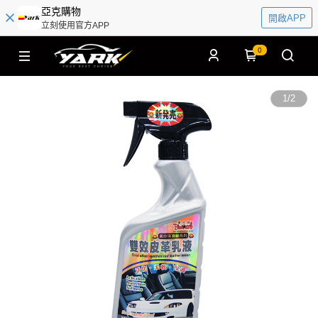
亞克購物
開啟APP
立刻使用官方APP
0
1
/
2