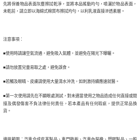
後付繳納相關費用。
先將保養物品表面灰塵擦拭乾淨，並將本品搖動均勻，噴灑於物品表面，
付款後萊爾富取貨 (運費70$)
※ 交易是否成功請以「AFTEE先享後付 」之結帳頁面顯示為準，若有關於
未乾前，請立即以海綿式棉質布擦拭均勻，以利乳液直接滲透素層。
是否繳費成功／繳費後需取消欲退款等相關疑問，請聯繫「AFTEE先享後付
每筆NT$70，滿NT$490(含以上)免運費
客戶支援中心」
https://netprotections.freshdesk.com/support/home
7-11取貨付款 (運費70$)
【注意事項】
１．透過由恩沛科技股份有限公司提供之「AFTEE先享後付」服務完成之交
每筆NT$70，滿NT$490(含以上)免運費
注意事項：
易，需依本服務之必要範圍內提供個人資料，並將交易相關給付款項請求債
權轉讓予恩沛科技股份有限公司。
付款後7-11取貨 (運費70$)
２．關於個人資料處理事宜，請瀏覽以下網址：
■使用時請讓空氣流通，避免吸入氣體，並避免在陽光下曝曬。
每筆NT$70，滿NT$490(含以上)免運費
https://aftee.tw/terms/#terms3
３．未成年的使用者請事先徵得法定代理人或監護人之同意方可使用
■請勿放置兒童易取之處，避免誤食。
宅配寄送，滿490免運費(運費$70)
「AFTEE先享後付」，若未經同意申辦者引起之損失，本公司不負相關責
任。
每筆NT$70，滿NT$490(含以上)免運費
４．使用「AFTEE先享後付」時，將依據個別帳號之用戶狀況，依本公司即
■若觸及眼睛、皮膚請使用大量清水沖洗，如刺激持續應速就醫。
時審查核予不同之上限額度；若仍有額度不足之情形，本公司將視審查結果
請求用戶進行身份認證。
■第一次使用請先在不顯眼處測試，對未適當使用之物品造成任何直接或間
５．嚴禁一人註冊多個帳號或使用他人資訊註冊。若發現惡意使用之情形，
接及偶發傷害不負法律任何責任，若本產品有任何瑕疵，提供正常品換
恩沛科技股份有限公司將有權停止該用戶之使用額度並採取法律行動。
貨。
適用範圍：汽車合成皮革製品、車門飾板、汽車內裝橡、塑膠製品、一般