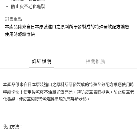
防止皮革老化龜裂
街口支付
銷售重點
悠遊付
本產品係來自日本原裝進口之原料所研發製成的特殊全效配方讓您
全盈+PAY
使用時輕鬆愉快
AFTEE先享後付
相關說明
【關於「AFTEE先享後付」】
詳細說明
相關推薦
ATM付款
AFTEE先享後付是「在收到商品之後才付款」的支付方式。 讓您購物簡單
便利好安心！
１．簡單：不需註冊會員、不需綁卡、不需儲值。
運送方式
２．便利：只要手機號碼，簡訊認證，即可結帳。
本產品係來自日本原裝進口之原料所研發製成的特殊全效配方讓您使用時
３．安心：先確認商品／服務後，再付款。
全家取貨付款 (運費60$)
輕鬆愉快！使用後乾爽不油膩光澤亮麗，預防皮革表面褪色，防止皮革老
每筆NT$70，滿NT$490(含以上)免運費
【「AFTEE先享後付」結帳流程】
化龜裂，使皮革恢復柔軟彈性呈現光亮展新狀態。
１．於結帳方式選擇「AFTEE先享後付」後，將跳轉至「AFTEE先享後付」
付款後全家取貨 (運費70$)
結帳頁面，進行簡訊認證並確認金額後，即可完成結帳。
２．訂單成立數日內，您將收到繳費通知簡訊。
每筆NT$70，滿NT$490(含以上)免運費
３．收到繳費通知簡訊後14天內，點擊此簡訊中的連結，可透過四大超商／
ATM／網路銀行／等多元方式進行付款，方視為交易完成。
萊爾富取貨付款 (運費70$)
使用方法：
※ 請注意：結帳手續完成當下不需立刻繳費，但若您需要取消訂單，請聯絡
每筆NT$70，滿NT$490(含以上)免運費
購買商品的店家。未經商家同意取消之訂單仍視為有效，需透過AFTEE先享