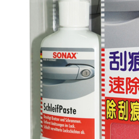
每筆NT$7
３．未成
「AFTE
宅配寄送，滿
任。
４．使用「
每筆NT$7
即時審查
結果請求
５．嚴禁
形，恩沛
動。