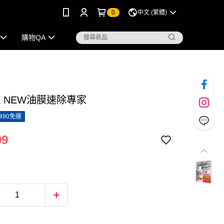
0
中文 (繁體)
購物QA
X NEW油膜速除專家
490免運
99