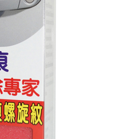
0，滿NT$490(含以上)免運費
年的使用者請事先徵得法定代理人或監護人之同意方可使用
E先享後付」，若未經同意申辦者引起之損失，本公司不負相關責
490免運費(運費$70)
AFTEE先享後付」時，將依據個別帳號之用戶狀況，依本公司
0，滿NT$490(含以上)免運費
核予不同之上限額度；若仍有額度不足之情形，本公司將視審查
用戶進行身份認證。
一人註冊多個帳號或使用他人資訊註冊。若發現惡意使用之情
科技股份有限公司將有權停止該用戶之使用額度並採取法律行