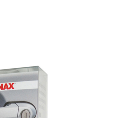
用品
先享後付是「在收到商品之後才付款」的支付方式。 讓您購物簡單
除油膜／撥雨劑
心！
：不需註冊會員、不需綁卡、不需儲值。
：只要手機號碼，簡訊認證，即可結帳。
：先確認商品／服務後，再付款。
 (運費60$)
EE先享後付」結帳流程】
0，滿NT$490(含以上)免運費
方式選擇「AFTEE先享後付」後，將跳轉至「AFTEE先享後
頁面，進行簡訊認證並確認金額後，即可完成結帳。
貨 (運費70$)
成立數日內，您將收到繳費通知簡訊。
費通知簡訊後14天內，點擊此簡訊中的連結，可透過四大超商
0，滿NT$490(含以上)免運費
網路銀行／等多元方式進行付款，方視為交易完成。
：結帳手續完成當下不需立刻繳費，但若您需要取消訂單，請聯
款 (運費70$)
的店家。未經商家同意取消之訂單仍視為有效，需透過AFTEE
繳納相關費用。
0，滿NT$490(含以上)免運費
否成功請以「AFTEE先享後付 」之結帳頁面顯示為準，若有關於
功／繳費後需取消欲退款等相關疑問，請聯繫「AFTEE先享後
取貨 (運費70$)
援中心」
https://netprotections.freshdesk.com/support/home
0，滿NT$490(含以上)免運費
項】
款 (運費70$)
恩沛科技股份有限公司提供之「AFTEE先享後付」服務完成之
依本服務之必要範圍內提供個人資料，並將交易相關給付款項請
0，滿NT$490(含以上)免運費
讓予恩沛科技股份有限公司。
個人資料處理事宜，請瀏覽以下網址：
1取貨 (運費70$)
ee.tw/terms/#terms3