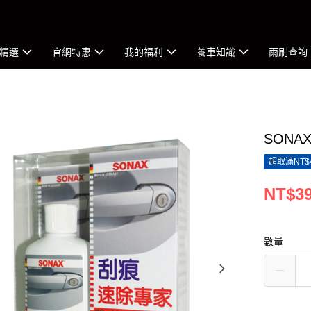
精選
官網特惠
我的福利
養車知識
雨刷查詢
SONA
超取滿NT$
NT$3
數量