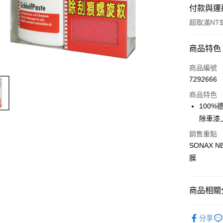
付款與運
超取滿NT$
付款方式
商品特色
信用卡一
商品編號
7292666
超商取貨
商品特色
LINE Pay
100
除車漆
Apple Pay
銷售重點
街口支付
SONAX
膜
悠遊付
全盈+PAY
商品相關分
AFTEE先
相關說明
💎 品牌館
【關於「A
分享