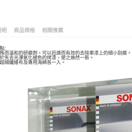
ATM付款
汽車保養
AFTEE
便利好安
１．簡單
２．便利
運送方式
３．安心
說明
商品規格
相關推薦
全家取貨付款
【「AFT
每筆NT$7
１．於結帳
付」結帳
點:
付款後全家取
２．訂單
殊而溫和的研磨劑，可以迅速而有效的去除車漆上的細小刮痕。
３．收到繳
於失去光澤氧化褪色的烤漆，使之煥然一新。
每筆NT$7
／ATM／
超細纖維布及專用海綿各一入。
※ 請注意
萊爾富取貨付
絡購買商品
先享後付
每筆NT$7
※ 交易是
是否繳費成
付款後萊爾富
付客戶支
每筆NT$7
【注意事
7-11取貨付
１．透過由
交易，需
每筆NT$7
求債權轉
２．關於
付款後7-1
https://aft