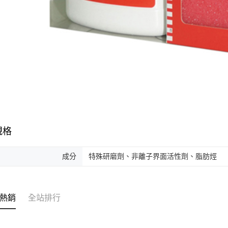
規格
成分
特殊研磨劑、非離子界面活性劑、脂肪烴
熱銷
全站排行