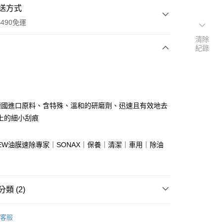
送方式
490免運
清除
紀錄
次付款
付款
%德國進口原料、含特殊、溫和的研磨劑、迅速且有效地去
上的細小刮痕
 NEW油膜速除專家｜SONAX｜保養｜清潔｜車用｜除油
類 (2)
享後付
【SONAX】 德國汽車美容
FTEE先享後付」】
客服