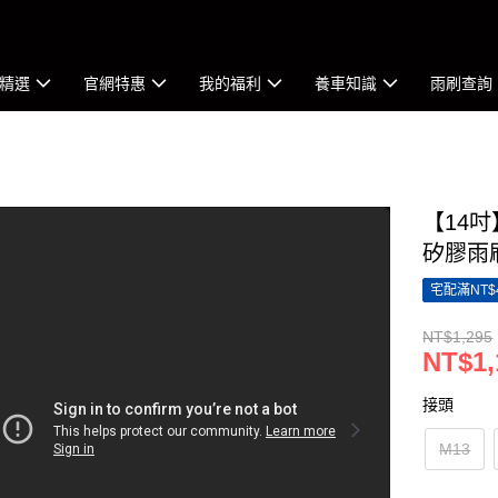
精選
官網特惠
我的福利
養車知識
雨刷查詢
【14
矽膠雨
宅配滿NT$
NT$1,295
NT$1,
接頭
M13