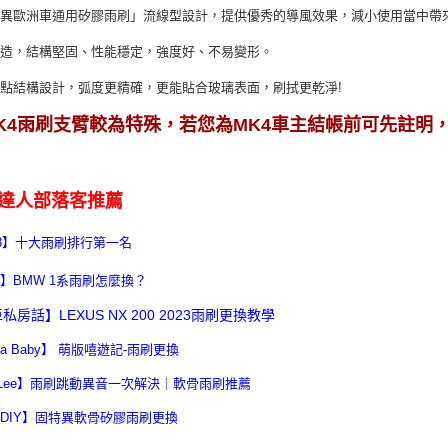
特異歐洲車通用矽膠雨刷」流線型設計，提供優秀的導風效果，減小使用當中帶
鑄造，結構堅固、性能穩定，強度好、不易變形。
點結構設計，弧度更精確，更能貼合玻璃表面，刷拭更乾淨!
K4雨刷支臂較為特殊，
若您為MK4車主結帳前可先註明
達人部落客推薦
23】十大雨刷排行第一名
】BMW 1系雨刷怎麼換？
私房話】LEXUS NX 200 2023雨刷更換教學
via Baby】 萌版嘻遊記-雨刷更換
n Lee】雨刷跳動異音一次解決｜軟骨雨刷推薦
DIY】固特異軟骨矽膠雨刷更換