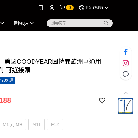
0
中文 (繁體)
購物QA
吋】美國GOODYEAR固特異歐洲車通用
刷-可選接頭
490免運
188
M1 到 M9
M11
F12