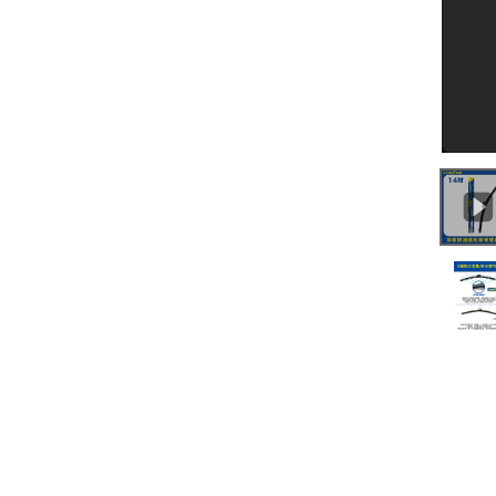
0:00
/
0:48