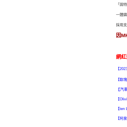
「固
一體
採用支
因M
網紅
【20
【歐塊
【汽車
【Oli
【te
【阿泉