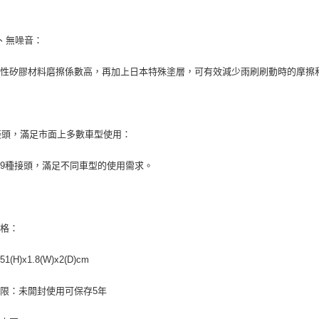
、無噪音：
改性矽膠材料磨擦係數高，再加上日本特殊塗層，可有效減少雨刷刷動時的摩擦
接頭，滿足市面上多數車型使用：
9種接頭，滿足不同車型的使用需求。
規格：
(H)x1.8(W)x2(D)cm
限：未開封使用可保存5年