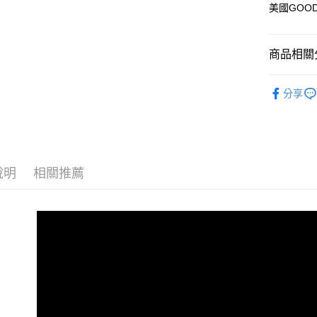
美國GOO
AFTEE先
相關說明
【關於「A
商品相關分
ATM付款
AFTEE
便利好安
車用週邊
１．簡單
分享
２．便利
運送方式
💎 品牌館
３．安心
⚡【雨季必
宅配寄送，滿
【「AFT
每筆NT$7
１．於結帳
付」結帳
說明
相關推薦
２．訂單
３．收到繳
／ATM／
※ 請注意
絡購買商品
先享後付
※ 交易是
是否繳費成
付客戶支
【注意事
１．透過由