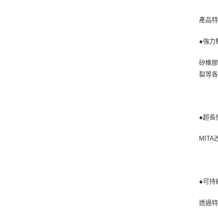
產品
●強力
矽橡膠
裂等
●超長
MIT
●可持
透過