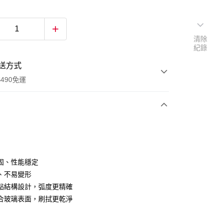
清除
紀錄
送方式
490免運
次付款
固、性能穩定
、不易變形
點結構設計，弧度更精確
合玻璃表面，刷拭更乾淨