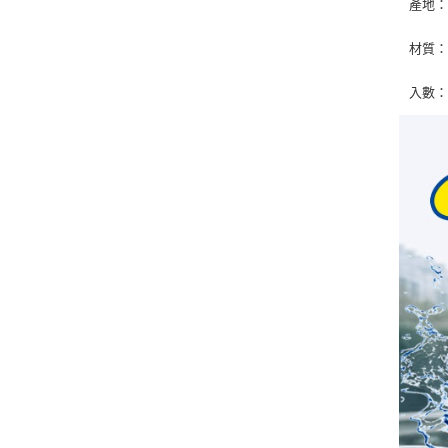
產地
材質
入數：