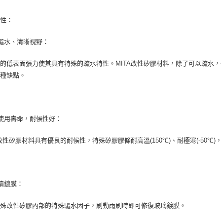
特性：
驅水、清晰視野：
的低表面張力使其具有特殊的疏水特性。MITA改性矽膠材料，除了可以疏水
各種缺點。
使用壽命，耐候性好：
A改性矽膠材料具有優良的耐候性，特殊矽膠膠條耐高溫(150℃)、耐極寒(-50
續鍍膜：
特殊改性矽膠內部的特殊驅水因子，刷動雨刷時即可修復玻璃鍍膜。