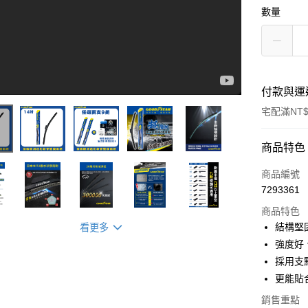
數量
付款與運
宅配滿NT$
付款方式
商品特色
信用卡一
商品編號
頂級美國固特異Goodear歐洲車通用軟骨矽膠鍍膜雨刷｜雨刷界精品｜歐洲車｜多款接頭
7293361
LINE Pay
商品特色
Apple Pay
結構堅
看更多
強度好
街口支付
採用支
悠遊付
更能貼
全盈+PAY
銷售重點