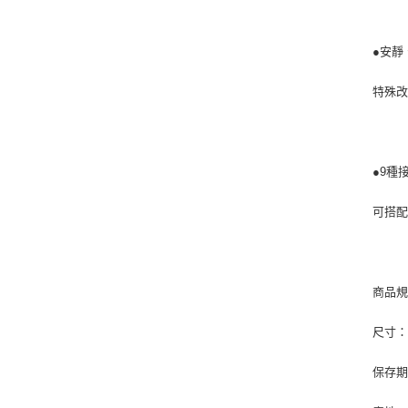
●安靜
特殊
●9種
可搭配
商品
尺寸：51
保存期