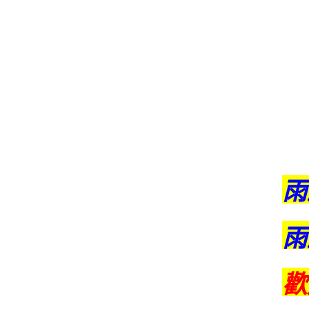
雨
雨
歡