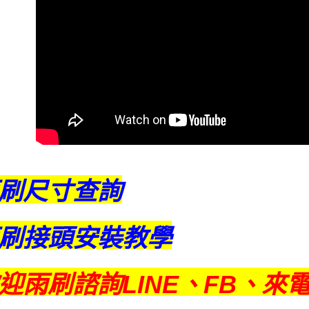
交易，需
求債權轉
２．關於
https://aft
３．未成
「AFTE
任。
４．使用「
即時審查
結果請求
５．嚴禁
形，恩沛
動。
刷尺寸查詢
刷接頭安裝教學
迎雨刷諮詢LINE、FB、來