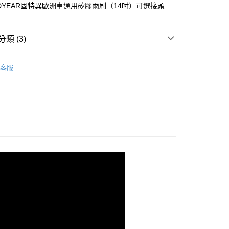
DYEAR固特異歐洲車通用矽膠雨刷（14吋）可選接頭
享後付
FTEE先享後付」】
類 (3)
先享後付是「在收到商品之後才付款」的支付方式。 讓您購物簡單
心！
配件
雨刷品牌推薦
：不需註冊會員、不需綁卡、不需儲值。
客服
：只要手機號碼，簡訊認證，即可結帳。
【Goodyear】固特異汽車用品
：先確認商品／服務後，再付款。
備專賣】
490免運費(運費$70)
EE先享後付」結帳流程】
0，滿NT$490(含以上)免運費
方式選擇「AFTEE先享後付」後，將跳轉至「AFTEE先享後
頁面，進行簡訊認證並確認金額後，即可完成結帳。
成立數日內，您將收到繳費通知簡訊。
費通知簡訊後14天內，點擊此簡訊中的連結，可透過四大超商
網路銀行／等多元方式進行付款，方視為交易完成。
：結帳手續完成當下不需立刻繳費，但若您需要取消訂單，請聯
的店家。未經商家同意取消之訂單仍視為有效，需透過AFTEE
繳納相關費用。
否成功請以「AFTEE先享後付 」之結帳頁面顯示為準，若有關於
功／繳費後需取消欲退款等相關疑問，請聯繫「AFTEE先享後
援中心」
https://netprotections.freshdesk.com/support/home
項】
恩沛科技股份有限公司提供之「AFTEE先享後付」服務完成之