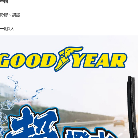
：中國
：矽膠、鋼鐵
一組1入