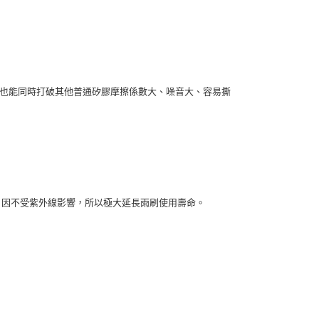
，也能同時打破其他普通矽膠摩擦係數大、噪音大、容易撕
℃)，因不受紫外線影響，所以極大延長雨刷使用壽命。