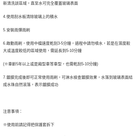
新清洗該區域，直至水可完全覆蓋玻璃表面
4.使用刮水板清除玻璃上的積水
5.安裝雨彈雨刷
6.啟動雨刷，使用中檔速度乾刮3-5分鐘，過程中請勿噴水，若是在濕度較
大或溫度較低的區域使用，需延長到5-10分鐘
(※車齡5年以上或是廂型車等車型，也需乾刮5-10分鐘)
7.鍍膜完成後即可正常使用雨刷，可淋水檢查鍍膜效果，水落到玻璃表面結
成水珠自然滾落，表示鍍膜成功
注意事項：
※使用前請記得把保護套拆下