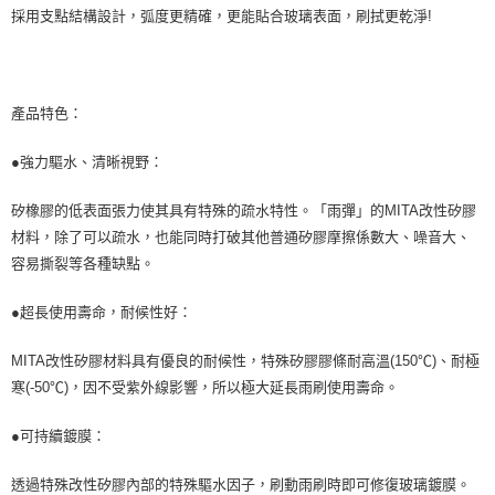
採用支點結構設計，弧度更精確，更能貼合玻璃表面，刷拭更乾淨!
產品特色：
●強力驅水、清晰視野：
矽橡膠的低表面張力使其具有特殊的疏水特性。「雨彈」的MITA改性矽膠
材料，除了可以疏水，也能同時打破其他普通矽膠摩擦係數大、噪音大、
容易撕裂等各種缺點。
●超長使用壽命，耐候性好：
MITA改性矽膠材料具有優良的耐候性，特殊矽膠膠條耐高溫(150℃)、耐極
寒(-50℃)，因不受紫外線影響，所以極大延長雨刷使用壽命。
●可持續鍍膜：
透過特殊改性矽膠內部的特殊驅水因子，刷動雨刷時即可修復玻璃鍍膜。