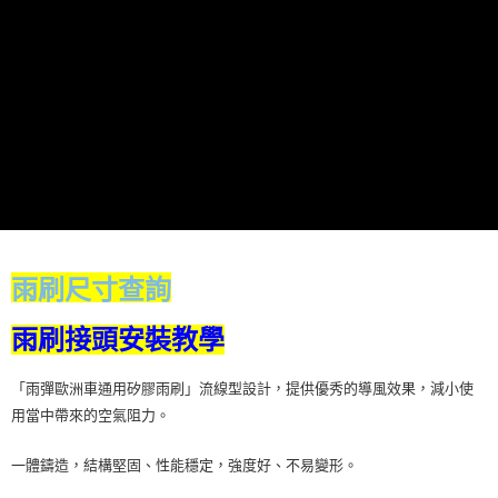
※ 請注意：結帳手續完成當下不需立刻繳費，但若您需要取消訂單，請聯絡
購買商品的店家。未經商家同意取消之訂單仍視為有效，需透過AFTEE先享
後付繳納相關費用。
※ 交易是否成功請以「AFTEE先享後付 」之結帳頁面顯示為準，若有關於
是否繳費成功／繳費後需取消欲退款等相關疑問，請聯繫「AFTEE先享後付
客戶支援中心」
https://netprotections.freshdesk.com/support/home
【注意事項】
１．透過由恩沛科技股份有限公司提供之「AFTEE先享後付」服務完成之交
易，需依本服務之必要範圍內提供個人資料，並將交易相關給付款項請求債
權轉讓予恩沛科技股份有限公司。
２．關於個人資料處理事宜，請瀏覽以下網址：
https://aftee.tw/terms/#terms3
３．未成年的使用者請事先徵得法定代理人或監護人之同意方可使用
雨刷尺寸查詢
「AFTEE先享後付」，若未經同意申辦者引起之損失，本公司不負相關責
任。
４．使用「AFTEE先享後付」時，將依據個別帳號之用戶狀況，依本公司即
雨刷接頭安裝教學
時審查核予不同之上限額度；若仍有額度不足之情形，本公司將視審查結果
請求用戶進行身份認證。
５．嚴禁一人註冊多個帳號或使用他人資訊註冊。若發現惡意使用之情形，
「雨彈歐洲車通用矽膠雨刷」流線型設計，提供優秀的導風效果，減小使
恩沛科技股份有限公司將有權停止該用戶之使用額度並採取法律行動。
用當中帶來的空氣阻力。
一體鑄造，結構堅固、性能穩定，強度好、不易變形。