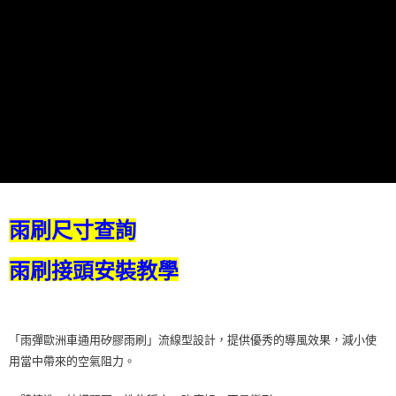
※ 請注意：結帳手續完成當下不需立刻繳費，但若您需要取消訂單，請聯絡
購買商品的店家。未經商家同意取消之訂單仍視為有效，需透過AFTEE先享
後付繳納相關費用。
※ 交易是否成功請以「AFTEE先享後付 」之結帳頁面顯示為準，若有關於
是否繳費成功／繳費後需取消欲退款等相關疑問，請聯繫「AFTEE先享後付
客戶支援中心」
https://netprotections.freshdesk.com/support/home
【注意事項】
１．透過由恩沛科技股份有限公司提供之「AFTEE先享後付」服務完成之交
易，需依本服務之必要範圍內提供個人資料，並將交易相關給付款項請求債
權轉讓予恩沛科技股份有限公司。
２．關於個人資料處理事宜，請瀏覽以下網址：
https://aftee.tw/terms/#terms3
３．未成年的使用者請事先徵得法定代理人或監護人之同意方可使用
雨刷尺寸查詢
「AFTEE先享後付」，若未經同意申辦者引起之損失，本公司不負相關責
任。
４．使用「AFTEE先享後付」時，將依據個別帳號之用戶狀況，依本公司即
雨刷接頭安裝教學
時審查核予不同之上限額度；若仍有額度不足之情形，本公司將視審查結果
請求用戶進行身份認證。
５．嚴禁一人註冊多個帳號或使用他人資訊註冊。若發現惡意使用之情形，
恩沛科技股份有限公司將有權停止該用戶之使用額度並採取法律行動。
「雨彈歐洲車通用矽膠雨刷」流線型設計，提供優秀的導風效果，減小使
用當中帶來的空氣阻力。