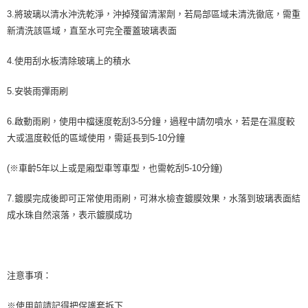
3.將玻璃以清水沖洗乾淨，沖掉殘留清潔劑，若局部區域未清洗徹底，需重
新清洗該區域，直至水可完全覆蓋玻璃表面
4.使用刮水板清除玻璃上的積水
5.安裝雨彈雨刷
6.啟動雨刷，使用中檔速度乾刮3-5分鐘，過程中請勿噴水，若是在濕度較
大或溫度較低的區域使用，需延長到5-10分鐘
(※車齡5年以上或是廂型車等車型，也需乾刮5-10分鐘)
7.鍍膜完成後即可正常使用雨刷，可淋水檢查鍍膜效果，水落到玻璃表面結
成水珠自然滾落，表示鍍膜成功
注意事項：
※使用前請記得把保護套拆下