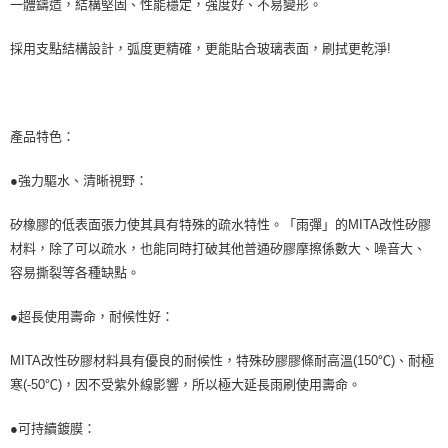
一體鑄造，結構堅固、性能穩定，強度好、不易變形。
採用支點結構設計，弧度更精確，更能貼合玻璃表面，刷拭更乾淨!
產品特色：
●強力驅水、清晰視野：
矽橡膠的低表面張力使其具有特殊的疏水特性。「雨彈」的MITA改性矽膠
材料，除了可以疏水，也能同時打破其他普通矽膠摩擦係數大、噪音大、
容易撕裂等各種缺點。
●超長使用壽命，耐候性好：
MITA改性矽膠材料具有優良的耐候性，特殊矽膠膠條耐高溫(150℃)、耐極
寒(-50℃)，因不受紫外線影響，所以極大延長雨刷使用壽命。
●可持續鍍膜：