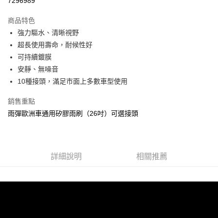
7296989
Apple Pay
商品特色
街口支付
強力驅水、清晰視野
超長使用壽命，耐候性好
悠遊付
可持續鍍膜
全盈+PAY
安靜、無噪音
10種接頭，滿足市面上多數車型使用
AFTEE先享後付
相關說明
銷售重點
【關於「AFTEE先享後付」】
雨彈歐洲車通用矽膠雨刷（26吋）可選接頭
ATM付款
AFTEE先享後付是「在收到商品之後才付款」的支付方式。 讓您購物簡單
便利好安心！
１．簡單：不需註冊會員、不需綁卡、不需儲值。
運送方式
２．便利：只要手機號碼，簡訊認證，即可結帳。
３．安心：先確認商品／服務後，再付款。
宅配寄送，滿490免運費(運費$70)
詳細說明
相關推薦
每筆NT$70，滿NT$490(含以上)免運費
【「AFTEE先享後付」結帳流程】
１．於結帳方式選擇「AFTEE先享後付」後，將跳轉至「AFTEE先享後付」
結帳頁面，進行簡訊認證並確認金額後，即可完成結帳。
２．訂單成立數日內，您將收到繳費通知簡訊。
３．收到繳費通知簡訊後14天內，點擊此簡訊中的連結，可透過四大超商／
ATM／網路銀行／等多元方式進行付款，方視為交易完成。