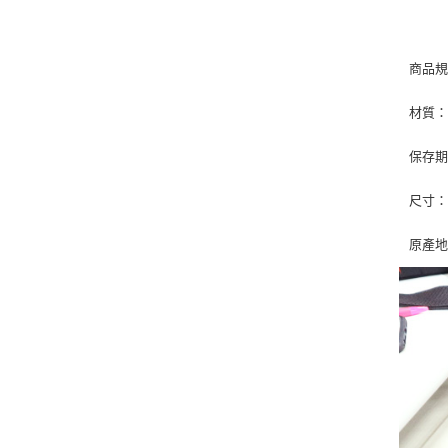
商品
材質：
保存期
尺寸：3(
原產