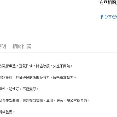
ATM付款
AFTEE
商品相關分
便利好安
１．簡單
車用週邊
２．便利
分享
運送方式
３．安心
全家取貨付款
【「AFT
每筆NT$7
１．於結帳
付」結帳
付款後全家取
２．訂單
說明
相關推薦
３．收到繳
每筆NT$7
／ATM／
※ 請注意
萊爾富取貨付
絡購買商品
軟凝膠坐墊，透氣性佳，降溫涼感，久座不悶熱。
先享後付
每筆NT$7
※ 交易是
是否繳費成
付款後萊爾富
網狀設計，具備優良的衝擊吸收力，緩衝釋放壓力。
付客戶支
每筆NT$7
彈性，韌性好，不易變形。
【注意事
7-11取貨付
１．透過由
交易，需
貼合臀部曲線，減輕臀部負擔，車用、居家、辦公室都合適。
每筆NT$7
求債權轉
２．關於
付款後7-1
滑坐墊套。
https://aft