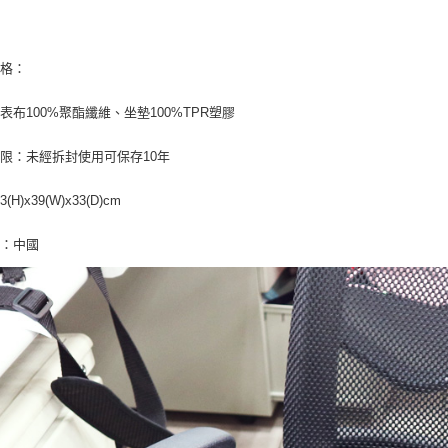
每筆NT$7
３．未成
「AFTE
宅配寄送，滿
任。
４．使用「
每筆NT$7
規格：
即時審查
結果請求
表布100%聚酯纖維、坐墊100%TPR塑膠
５．嚴禁
形，恩沛
動。
限：未經拆封使用可保存10年
H)x39(W)x33(D)cm
地：中國