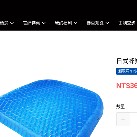
精選
官網特惠
我的福利
養車知識
雨刷查詢
日式蜂
超取滿NT$
NT$3
數量