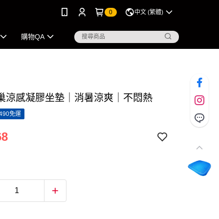
0
中文 (繁體)
購物QA
巢涼感凝膠坐墊｜消暑涼爽｜不悶熱
490免運
68