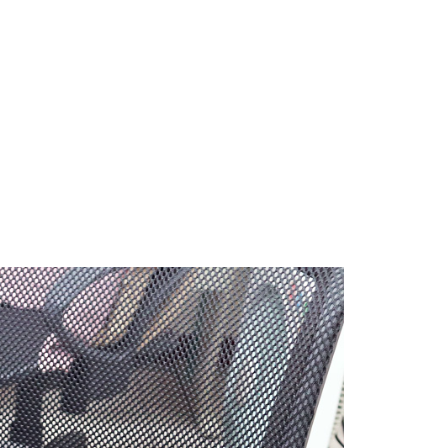
0，滿NT$490(含以上)免運費
年的使用者請事先徵得法定代理人或監護人之同意方可使用
E先享後付」，若未經同意申辦者引起之損失，本公司不負相關責
490免運費(運費$70)
AFTEE先享後付」時，將依據個別帳號之用戶狀況，依本公司
0，滿NT$490(含以上)免運費
核予不同之上限額度；若仍有額度不足之情形，本公司將視審查
用戶進行身份認證。
一人註冊多個帳號或使用他人資訊註冊。若發現惡意使用之情
科技股份有限公司將有權停止該用戶之使用額度並採取法律行