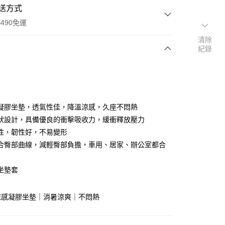
送方式
490免運
清除
紀錄
次付款
付款
凝膠坐墊，透氣性佳，降溫涼感，久座不悶熱
狀設計，具備優良的衝擊吸收力，緩衝釋放壓力
性，韌性好，不易變形
合臀部曲線，減輕臀部負擔，車用、居家、辦公室都合
坐墊套
享後付
涼感凝膠坐墊｜消暑涼爽｜不悶熱
FTEE先享後付」】