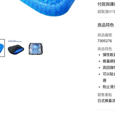
付款與運
超取滿NT$
付款方式
商品特色
信用卡一
商品編號
7305276
超商取貨
商品特色
LINE Pay
彈性軟
蜂巢網
Apple Pay
高回彈
街口支付
可以貼
適
悠遊付
附止滑
全盈+PAY
銷售重點
AFTEE先
日式蜂巢
相關說明
【關於「A