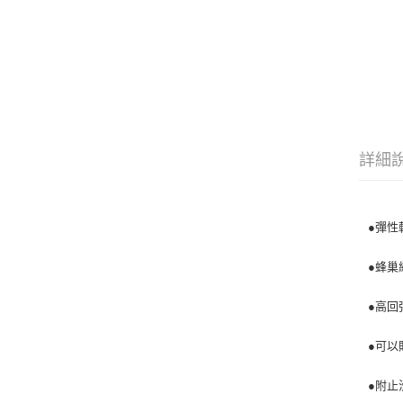
詳細
●彈性
●蜂巢
●高回
●可以
●附止