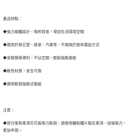
每筆NT$70，滿NT$490(含以上)免運費
購買商品的店家。未經商家同意取消之訂單仍視為有效，需透過AFTEE先享
後付繳納相關費用。
付款後萊爾富取貨 (運費70$)
※ 交易是否成功請以「AFTEE先享後付 」之結帳頁面顯示為準，若有關於
產品特點：
是否繳費成功／繳費後需取消欲退款等相關疑問，請聯繫「AFTEE先享後付
每筆NT$70，滿NT$490(含以上)免運費
客戶支援中心」
https://netprotections.freshdesk.com/support/home
◆強力磁鐵設計，吸附容易，增加生活環境空間
7-11取貨付款 (運費70$)
【注意事項】
１．透過由恩沛科技股份有限公司提供之「AFTEE先享後付」服務完成之交
每筆NT$70，滿NT$490(含以上)免運費
◆適用於辦公室、居家、汽車等，不侷限於既有擺設方式
易，需依本服務之必要範圍內提供個人資料，並將交易相關給付款項請求債
權轉讓予恩沛科技股份有限公司。
付款後7-11取貨 (運費70$)
◆安裝簡單便利，不佔空間，輕鬆抽取面紙
２．關於個人資料處理事宜，請瀏覽以下網址：
每筆NT$70，滿NT$490(含以上)免運費
https://aftee.tw/terms/#terms3
３．未成年的使用者請事先徵得法定代理人或監護人之同意方可使用
◆軟性材質，安全可靠
宅配寄送，滿490免運費(運費$70)
「AFTEE先享後付」，若未經同意申辦者引起之損失，本公司不負相關責
任。
每筆NT$70，滿NT$490(含以上)免運費
◆適用軟質抽取式面紙
４．使用「AFTEE先享後付」時，將依據個別帳號之用戶狀況，依本公司即
時審查核予不同之上限額度；若仍有額度不足之情形，本公司將視審查結果
請求用戶進行身份認證。
５．嚴禁一人註冊多個帳號或使用他人資訊註冊。若發現惡意使用之情形，
恩沛科技股份有限公司將有權停止該用戶之使用額度並採取法律行動。
注意：
◆部分車款車頂天花板吸力較弱，請使用輔助鐵片黏在車頂，加強吸力，
更加牢固。