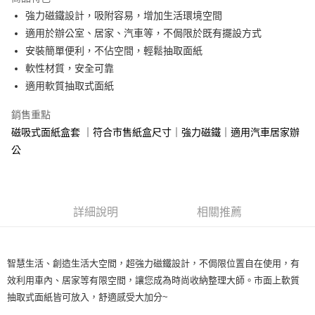
Apple Pay
強力磁鐵設計，吸附容易，增加生活環境空間
適用於辦公室、居家、汽車等，不侷限於既有擺設方式
街口支付
安裝簡單便利，不佔空間，輕鬆抽取面紙
悠遊付
軟性材質，安全可靠
適用軟質抽取式面紙
全盈+PAY
銷售重點
AFTEE先享後付
磁吸式面紙盒套 ｜符合市售紙盒尺寸｜強力磁鐵｜適用汽車居家辦
相關說明
公
【關於「AFTEE先享後付」】
ATM付款
AFTEE先享後付是「在收到商品之後才付款」的支付方式。 讓您購物簡單
便利好安心！
１．簡單：不需註冊會員、不需綁卡、不需儲值。
運送方式
２．便利：只要手機號碼，簡訊認證，即可結帳。
詳細說明
相關推薦
３．安心：先確認商品／服務後，再付款。
全家取貨付款 (運費60$)
每筆NT$70，滿NT$490(含以上)免運費
【「AFTEE先享後付」結帳流程】
１．於結帳方式選擇「AFTEE先享後付」後，將跳轉至「AFTEE先享後付」
付款後全家取貨 (運費70$)
智慧生活、創造生活大空間，超強力磁鐵設計，不侷限位置自在使用，有
結帳頁面，進行簡訊認證並確認金額後，即可完成結帳。
２．訂單成立數日內，您將收到繳費通知簡訊。
效利用車內、居家等有限空間，讓您成為時尚收納整理大師。市面上軟質
每筆NT$70，滿NT$490(含以上)免運費
３．收到繳費通知簡訊後14天內，點擊此簡訊中的連結，可透過四大超商／
抽取式面紙皆可放入，舒適感受大加分~
ATM／網路銀行／等多元方式進行付款，方視為交易完成。
萊爾富取貨付款 (運費70$)
※ 請注意：結帳手續完成當下不需立刻繳費，但若您需要取消訂單，請聯絡