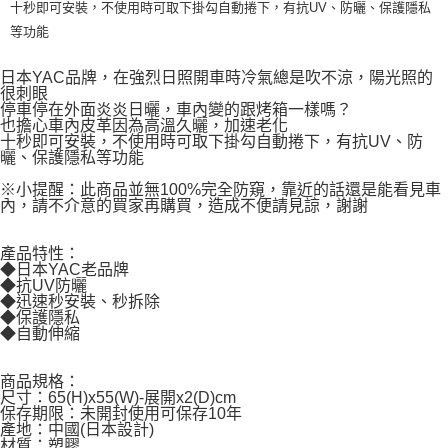
十秒即可安裝，不使用時可取下掛勾自動捲下，有抗UV、防曬、保護隱私
是否繳費成功／繳費後需取消欲退款等相關疑問，請聯繫「AFTEE先享後付
客戶支援中心」
https://netprotections.freshdesk.com/support/home
等功能
【注意事項】
日本YAC品牌，在強烈日照開車時冷氣總是吹不涼，陽光照的
１．透過由恩沛科技股份有限公司提供之「AFTEE先享後付」服務完成之交
很刺眼
易，需依本服務之必要範圍內提供個人資料，並將交易相關給付款項請求債
停車停在外面炎炎日曬，車內變的跟烤箱一樣嗎？
權轉讓予恩沛科技股份有限公司。
也擔心車內皮革因為高溫久曬，加速老化
２．關於個人資料處理事宜，請瀏覽以下網址：
十秒即可安裝，不使用時可取下掛勾自動捲下，有抗UV、防
https://aftee.tw/terms/#terms3
曬、保護隱私等功能
３．未成年的使用者請事先徵得法定代理人或監護人之同意方可使用
「AFTEE先享後付」，若未經同意申辦者引起之損失，本公司不負相關責
※小提醒：此商品並無100%完全防窺，靠近的話還是能看見車
內，請不介意的買家再購買，造成不便請見諒，謝謝
任。
４．使用「AFTEE先享後付」時，將依據個別帳號之用戶狀況，依本公司即
時審查核予不同之上限額度；若仍有額度不足之情形，本公司將視審查結果
產品特性：
請求用戶進行身份認證。
◆日本YAC老品牌
５．嚴禁一人註冊多個帳號或使用他人資訊註冊。若發現惡意使用之情形，
◆抗UV防曬
恩沛科技股份有限公司將有權停止該用戶之使用額度並採取法律行動。
◆迅速秒安裝、秒拆除
◆保護隱私
◆自動伸縮
商品規格：
尺寸：65(H)x55(W)-展開x2(D)cm
保存期限：未開封使用可保存10年
產地：中國(日本設計)
材質：塑膠