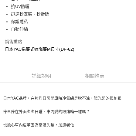
抗UV防曬
悠遊付
迅速秒安裝、秒拆除
全盈+PAY
保護隱私
自動伸縮
AFTEE先享後付
相關說明
銷售重點
【關於「AFTEE先享後付」】
日本YAC捲簾式遮陽簾M尺寸(DF-62)
ATM付款
AFTEE先享後付是「在收到商品之後才付款」的支付方式。 讓您購物簡單
便利好安心！
１．簡單：不需註冊會員、不需綁卡、不需儲值。
運送方式
２．便利：只要手機號碼，簡訊認證，即可結帳。
３．安心：先確認商品／服務後，再付款。
宅配寄送，滿490免運費(運費$70)
詳細說明
相關推薦
每筆NT$70，滿NT$490(含以上)免運費
【「AFTEE先享後付」結帳流程】
１．於結帳方式選擇「AFTEE先享後付」後，將跳轉至「AFTEE先享後付」
結帳頁面，進行簡訊認證並確認金額後，即可完成結帳。
日本YAC品牌，在強烈日照開車時冷氣總是吹不涼，陽光照的很刺眼
２．訂單成立數日內，您將收到繳費通知簡訊。
３．收到繳費通知簡訊後14天內，點擊此簡訊中的連結，可透過四大超商／
ATM／網路銀行／等多元方式進行付款，方視為交易完成。
停車停在外面炎炎日曬，車內變的跟烤箱一樣嗎？
※ 請注意：結帳手續完成當下不需立刻繳費，但若您需要取消訂單，請聯絡
購買商品的店家。未經商家同意取消之訂單仍視為有效，需透過AFTEE先享
也擔心車內皮革因為高溫久曬，加速老化
後付繳納相關費用。
※ 交易是否成功請以「AFTEE先享後付 」之結帳頁面顯示為準，若有關於