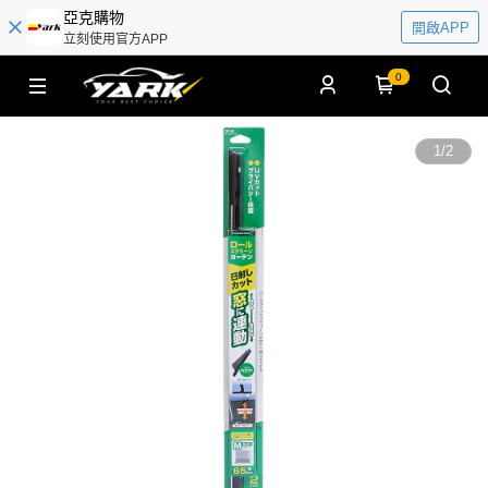
亞克購物
開啟APP
立刻使用官方APP
0
1
/
2