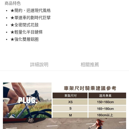
商品特色
街口支付
★簡約、迅速現代風格
★單速車的劃時代巨擘
悠遊付
★全密閉式花鼓
全盈+PAY
★輕量化半目鏈條
★強化雙層鋁圈
AFTEE先享後付
相關說明
【關於「AFTEE先享後付」】
ATM付款
AFTEE先享後付是「在收到商品之後才付款」的支付方式。 讓您購物簡單
詳細說明
相關推薦
便利好安心！
１．簡單：不需註冊會員、不需綁卡、不需儲值。
運送方式
２．便利：只要手機號碼，簡訊認證，即可結帳。
３．安心：先確認商品／服務後，再付款。
宅配寄送，滿490免運費(運費$70)
每筆NT$70，滿NT$490(含以上)免運費
【「AFTEE先享後付」結帳流程】
１．於結帳方式選擇「AFTEE先享後付」後，將跳轉至「AFTEE先享後付」
結帳頁面，進行簡訊認證並確認金額後，即可完成結帳。
２．訂單成立數日內，您將收到繳費通知簡訊。
３．收到繳費通知簡訊後14天內，點擊此簡訊中的連結，可透過四大超商／
ATM／網路銀行／等多元方式進行付款，方視為交易完成。
※ 請注意：結帳手續完成當下不需立刻繳費，但若您需要取消訂單，請聯絡
購買商品的店家。未經商家同意取消之訂單仍視為有效，需透過AFTEE先享