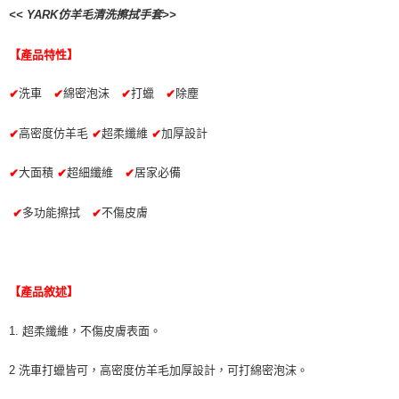
ATM／網路銀行／等多元方式進行付款，方視為交易完成。
萊爾富取貨付款 (運費70$)
<< YARK仿羊毛清洗擦拭手套>>
※ 請注意：結帳手續完成當下不需立刻繳費，但若您需要取消訂單，請聯絡
每筆NT$70，滿NT$490(含以上)免運費
購買商品的店家。未經商家同意取消之訂單仍視為有效，需透過AFTEE先享
後付繳納相關費用。
【產品特性】
付款後萊爾富取貨 (運費70$)
※ 交易是否成功請以「AFTEE先享後付 」之結帳頁面顯示為準，若有關於
是否繳費成功／繳費後需取消欲退款等相關疑問，請聯繫「AFTEE先享後付
洗車
綿密泡沫
打蠟
除塵
✔
✔
✔
✔
每筆NT$70，滿NT$490(含以上)免運費
客戶支援中心」
https://netprotections.freshdesk.com/support/home
7-11取貨付款 (運費70$)
高密度仿羊毛
超柔纖維
加厚設計
✔
✔
✔
【注意事項】
１．透過由恩沛科技股份有限公司提供之「AFTEE先享後付」服務完成之交
每筆NT$70，滿NT$490(含以上)免運費
易，需依本服務之必要範圍內提供個人資料，並將交易相關給付款項請求債
大面積
超細纖維
居家必備
✔
✔
✔
權轉讓予恩沛科技股份有限公司。
付款後7-11取貨 (運費70$)
２．關於個人資料處理事宜，請瀏覽以下網址：
每筆NT$70，滿NT$490(含以上)免運費
多功能擦拭
不傷皮膚
✔
✔
https://aftee.tw/terms/#terms3
３．未成年的使用者請事先徵得法定代理人或監護人之同意方可使用
宅配寄送，滿490免運費(運費$70)
「AFTEE先享後付」，若未經同意申辦者引起之損失，本公司不負相關責
任。
每筆NT$70，滿NT$490(含以上)免運費
４．使用「AFTEE先享後付」時，將依據個別帳號之用戶狀況，依本公司即
【產品敘述】
時審查核予不同之上限額度；若仍有額度不足之情形，本公司將視審查結果
請求用戶進行身份認證。
５．嚴禁一人註冊多個帳號或使用他人資訊註冊。若發現惡意使用之情形，
1. 超柔纖維，不傷皮膚表面。
恩沛科技股份有限公司將有權停止該用戶之使用額度並採取法律行動。
2 洗車打蠟皆可，高密度仿羊毛加厚設計，可打綿密泡沫。