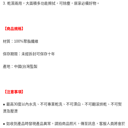
3. 乾濕兩用，大面積多功能擦拭，可除塵，居家必備好物。
【商品規格】
材質：100%聚脂纖維
保存期限：未經拆封可保存十年
產地：中國(台灣監製
【注意事項】
● 最高30度以內水洗、不可專業乾洗、不可漂白、不可翻滾烘乾、不可熨
燙及壓燙
● 如收到產品時發現產品異常，請拍商品照片，傳至訊息，客服人員將會於