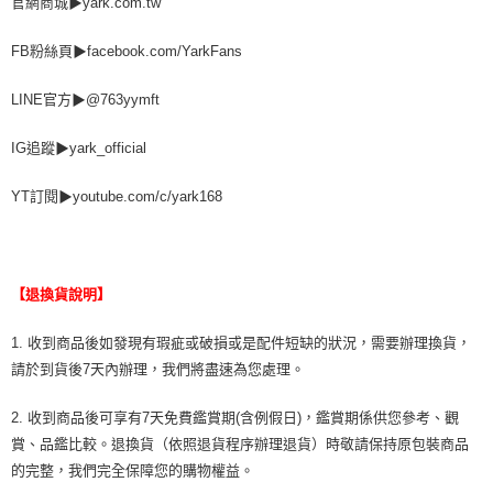
官網商城▶yark.com.tw
FB粉絲頁▶facebook.com/YarkFans
LINE官方▶@763yymft
IG追蹤▶yark_official
YT訂閱▶youtube.com/c/yark168
【退換貨說明】
1. 收到商品後如發現有瑕疵或破損或是配件短缺的狀況，需要辦理換貨，
請於到貨後7天內辦理，我們將盡速為您處理。
2. 收到商品後可享有7天免費鑑賞期(含例假日)，鑑賞期係供您參考、觀
賞、品鑑比較。退換貨（依照退貨程序辦理退貨）時敬請保持原包裝商品
的完整，我們完全保障您的購物權益。