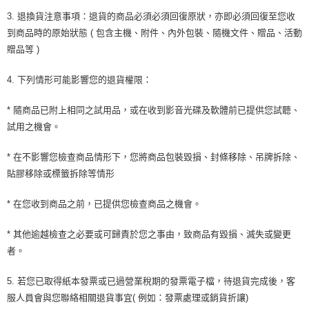
3. 退換貨注意事項：退貨的商品必須必須回復原狀，亦即必須回復至您收
到商品時的原始狀態 ( 包含主機、附件、內外包裝、隨機文件、贈品、活動
贈品等 )
4. 下列情形可能影響您的退貨權限：
* 隨商品已附上相同之試用品，或在收到影音光碟及軟體前已提供您試聽、
試用之機會。
* 在不影響您檢查商品情形下，您將商品包裝毀損、封條移除、吊牌拆除、
貼膠移除或標籤拆除等情形
* 在您收到商品之前，已提供您檢查商品之機會。
* 其他逾越檢查之必要或可歸責於您之事由，致商品有毀損、滅失或變更
者。
5. 若您已取得紙本發票或已過營業稅期的發票電子檔，待退貨完成後，客
服人員會與您聯絡相關退貨事宜( 例如：發票處理或銷貨折讓)