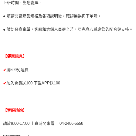
上班時間，幫您處理。
● 煩請閱讀產品規格及各項說明後，確認無誤再下單喔。
● 請勿惡意棄單，客服和倉儲人員很辛苦，亞克真心感謝您的配合與支持。
【優惠訊息】
滿599免運費
✔
加入會員送100 下載APP送100
✔
【客服諮詢】
請於9:00-17:00 上班時間來電 04-2486-5558