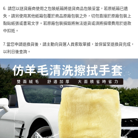
6. 請您以送貨廠商使用之包裝紙箱將退貨商品包裝妥當，若原紙箱已遺
失，請另使用其他紙箱包覆於商品原廠包裝之外，切勿直接於原廠包裝上
黏貼紙張或書寫文字。若原廠包裝損毀將無法退貨或須將損壞費用於退款
中扣抵。
7.當您申請退換貨後，請主動向貨運人員索取單據，並保留至退換貨完成，
以利日後查詢。