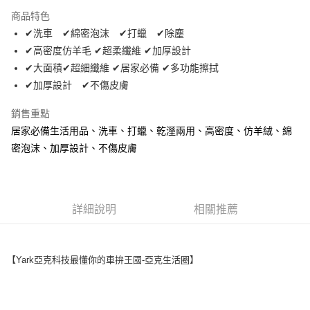
LINE Pay
商品特色
Apple Pay
✔洗車 ✔綿密泡沫 ✔打蠟 ✔除塵
✔高密度仿羊毛 ✔超柔纖維 ✔加厚設計
街口支付
✔大面積✔超細纖維 ✔居家必備 ✔多功能擦拭
悠遊付
✔加厚設計 ✔不傷皮膚
全盈+PAY
銷售重點
居家必備生活用品、洗車、打蠟、乾溼兩用、高密度、仿羊絨、綿
AFTEE先享後付
密泡沫、加厚設計、不傷皮膚
相關說明
【關於「AFTEE先享後付」】
ATM付款
AFTEE先享後付是「在收到商品之後才付款」的支付方式。 讓您購物簡單
便利好安心！
１．簡單：不需註冊會員、不需綁卡、不需儲值。
運送方式
詳細說明
相關推薦
２．便利：只要手機號碼，簡訊認證，即可結帳。
３．安心：先確認商品／服務後，再付款。
全家取貨付款 (運費60$)
每筆NT$70，滿NT$490(含以上)免運費
【「AFTEE先享後付」結帳流程】
【Yark亞克科技最懂你的車拚王國-亞克生活圈】
１．於結帳方式選擇「AFTEE先享後付」後，將跳轉至「AFTEE先享後付」
付款後全家取貨 (運費70$)
結帳頁面，進行簡訊認證並確認金額後，即可完成結帳。
２．訂單成立數日內，您將收到繳費通知簡訊。
每筆NT$70，滿NT$490(含以上)免運費
３．收到繳費通知簡訊後14天內，點擊此簡訊中的連結，可透過四大超商／