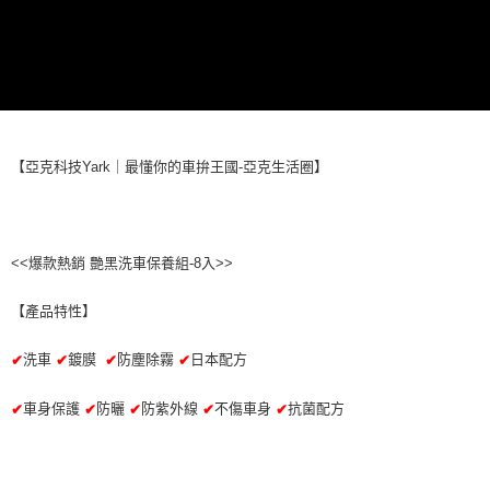
萊爾富取貨付款 (運費70$)
※ 請注意：結帳手續完成當下不需立刻繳費，但若您需要取消訂單，請聯絡
每筆NT$70，滿NT$490(含以上)免運費
購買商品的店家。未經商家同意取消之訂單仍視為有效，需透過AFTEE先享
後付繳納相關費用。
付款後萊爾富取貨 (運費70$)
※ 交易是否成功請以「AFTEE先享後付 」之結帳頁面顯示為準，若有關於
是否繳費成功／繳費後需取消欲退款等相關疑問，請聯繫「AFTEE先享後付
每筆NT$70，滿NT$490(含以上)免運費
客戶支援中心」
https://netprotections.freshdesk.com/support/home
7-11取貨付款 (運費70$)
【注意事項】
【亞克科技Yark｜最懂你的車拚王國-亞克生活圈】
１．透過由恩沛科技股份有限公司提供之「AFTEE先享後付」服務完成之交
每筆NT$70，滿NT$490(含以上)免運費
易，需依本服務之必要範圍內提供個人資料，並將交易相關給付款項請求債
權轉讓予恩沛科技股份有限公司。
付款後7-11取貨 (運費70$)
２．關於個人資料處理事宜，請瀏覽以下網址：
每筆NT$70，滿NT$490(含以上)免運費
https://aftee.tw/terms/#terms3
<<爆款熱銷 艷黑洗車保養組-8入>>
３．未成年的使用者請事先徵得法定代理人或監護人之同意方可使用
宅配寄送，滿490免運費(運費$70)
「AFTEE先享後付」，若未經同意申辦者引起之損失，本公司不負相關責
任。
【產品特性】
每筆NT$70，滿NT$490(含以上)免運費
４．使用「AFTEE先享後付」時，將依據個別帳號之用戶狀況，依本公司即
時審查核予不同之上限額度；若仍有額度不足之情形，本公司將視審查結果
洗車
鍍膜
防塵除霧
日本配方
✔
✔
✔
✔
請求用戶進行身份認證。
５．嚴禁一人註冊多個帳號或使用他人資訊註冊。若發現惡意使用之情形，
恩沛科技股份有限公司將有權停止該用戶之使用額度並採取法律行動。
車身保護
防曬
防紫外線
不傷車身
抗菌配方
✔
✔
✔
✔
✔