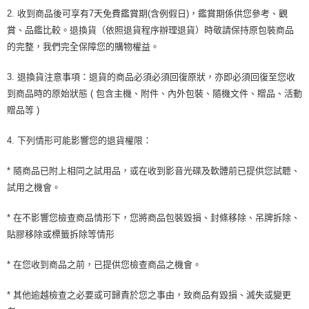
2. 收到商品後可享有7天免費鑑賞期(含例假日)，鑑賞期係供您參考、觀
賞、品鑑比較。退換貨（依照退貨程序辦理退貨）時敬請保持原包裝商品
的完整，我們完全保障您的購物權益。
3. 退換貨注意事項：退貨的商品必須必須回復原狀，亦即必須回復至您收
到商品時的原始狀態 ( 包含主機、附件、內外包裝、隨機文件、贈品、活動
贈品等 )
4. 下列情形可能影響您的退貨權限：
* 隨商品已附上相同之試用品，或在收到影音光碟及軟體前已提供您試聽、
試用之機會。
* 在不影響您檢查商品情形下，您將商品包裝毀損、封條移除、吊牌拆除、
貼膠移除或標籤拆除等情形
* 在您收到商品之前，已提供您檢查商品之機會。
* 其他逾越檢查之必要或可歸責於您之事由，致商品有毀損、滅失或變更