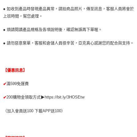
● 如收到產品時發現產品異常，請拍商品照片，傳至訊息，客服人員將會於
上班時間，幫您處理。
● 煩請閱讀產品規格及各項說明後，確認無誤再下單喔。
● 請勿惡意棄單，客服和倉儲人員很辛苦，亞克真心感謝您的配合與支持。
【優惠訊息】
滿599免運費
✔
200購物金領取方式▶https://bit.ly/3HOSEtw
✔
（加入會員送100 下載APP送100）