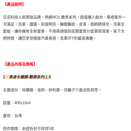
【產品說明】
亞克科技人氣開發品牌，熱銷NO1.艷黑系列，超值懶人組合，車裡車外一
次滿足，洗車、鍍膜、前擋明亮、輪圈輪胎、皮革、雨刷精填充、洗車全
套組、讓你擁有全新愛車，不用再煩惱到底需要買什麼車用清潔，省下大
把時間，讓您享受極致汽車美容，洗車DIY的最高樂趣。
【產品內容及規格】
1．車身水鍍膜-艷黑系列-1入
主要成份：棕櫚腊、溶劑、矽利康、非離子介面活性劑等。
容量：400±15ml
產地：台灣
保存期限：未經拆封可保存5年