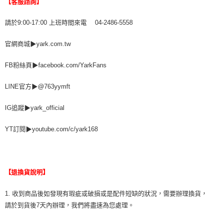
【客服諮詢】
請於9:00-17:00 上班時間來電 04-2486-5558
官網商城▶yark.com.tw
FB粉絲頁▶facebook.com/YarkFans
LINE官方▶@763yymft
IG追蹤▶yark_official
YT訂閱▶youtube.com/c/yark168
【退換貨說明】
1. 收到商品後如發現有瑕疵或破損或是配件短缺的狀況，需要辦理換貨，
請於到貨後7天內辦理，我們將盡速為您處理。