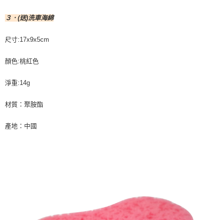
３．(送)洗車海綿
尺寸:17x9x5cm
顏色:桃紅色
淨重:14g
材質：聚胺酯
產地：中國