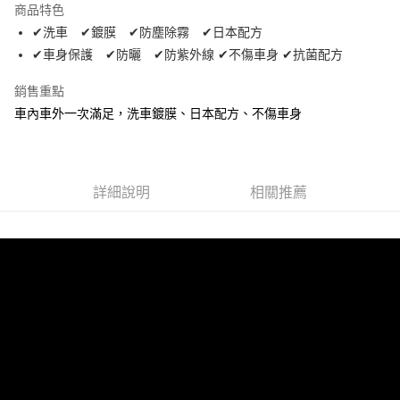
商品特色
Apple Pay
✔洗車 ✔鍍膜 ✔防塵除霧 ✔日本配方
✔車身保護 ✔防曬 ✔防紫外線 ✔不傷車身 ✔抗菌配方
街口支付
銷售重點
悠遊付
車內車外一次滿足，洗車鍍膜、日本配方、不傷車身
全盈+PAY
AFTEE先享後付
相關說明
詳細說明
相關推薦
【關於「AFTEE先享後付」】
ATM付款
AFTEE先享後付是「在收到商品之後才付款」的支付方式。 讓您購物簡單
便利好安心！
１．簡單：不需註冊會員、不需綁卡、不需儲值。
運送方式
２．便利：只要手機號碼，簡訊認證，即可結帳。
３．安心：先確認商品／服務後，再付款。
全家取貨付款 (運費60$)
每筆NT$70，滿NT$490(含以上)免運費
【「AFTEE先享後付」結帳流程】
１．於結帳方式選擇「AFTEE先享後付」後，將跳轉至「AFTEE先享後付」
付款後全家取貨 (運費70$)
結帳頁面，進行簡訊認證並確認金額後，即可完成結帳。
２．訂單成立數日內，您將收到繳費通知簡訊。
每筆NT$70，滿NT$490(含以上)免運費
３．收到繳費通知簡訊後14天內，點擊此簡訊中的連結，可透過四大超商／
ATM／網路銀行／等多元方式進行付款，方視為交易完成。