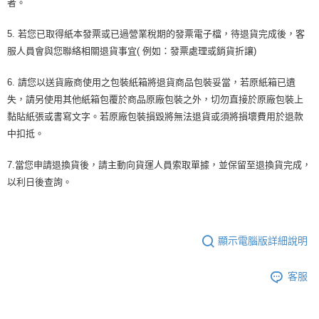
者。
5. 若您已取得紙本發票或已過營業稅期的發票電子檔，待退貨完成後，客
服人員會與您聯絡相關退貨事宜( 例如：發票處理或銷貨折讓)
6. 請您以送貨廠商使用之包裝紙箱將退貨商品包裝妥當，若原紙箱已遺
失，請另使用其他紙箱包覆於商品原廠包裝之外，切勿直接於原廠包裝上
黏貼紙張或書寫文字。若原廠包裝損毀將無法退貨或須將損壞費用於退款
中扣抵。
7.當您申請退換貨後，請主動向貨運人員索取單據，並保留至退換貨完成，
以利日後查詢。
顯示電腦版詳細說明
客服