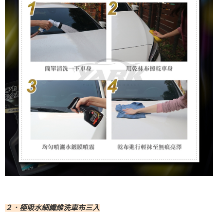
２．極吸水細纖維洗車布三入