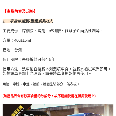
【產品內容及規格】
1． 車身水鍍膜-艷黑系列-1入
主要成份：棕櫚腊、溶劑、矽利康、非離子介面活性劑等。
容量：400±15ml
產地：台灣
保存期限：未經拆封可保存5年
使用方法：洗車後直接將本劑濕噴車身，並將水擦拭乾淨即可。
如想讓車身加上光澤感，請先將車身擦乾後再使用。
用途：車體、車燈、輪胎、輪圈塗裝部分、儀表板。
(該產品因含有較高含量的矽成分，故不建議使用在擋風玻璃上)