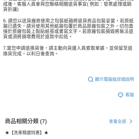
成後，客服人員會與您聯絡相關退貨事宜( 例如：發票處理或銷
貨折讓)
6. 請您以送貨廠商使用之包裝紙箱將退貨商品包裝妥當，若原紙
箱已遺失，請另使用其他紙箱包覆於商品原廠包裝之外，切勿直
接於原廠包裝上黏貼紙張或書寫文字。若原廠包裝損毀將無法退
貨或須將損壞費用於退款中扣抵。
7.當您申請退換貨後，請主動向貨運人員索取單據，並保留至退
換貨完成，以利日後查詢。
顯示電腦版詳細說明
客服
商品相關分類 (7)
查看全部
★【洗車精選特惠】★