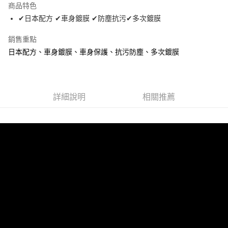
商品特色
Apple Pay
✔日本配方 ✔車身鍍膜 ✔防塵抗污✔多次鍍膜
街口支付
銷售重點
日本配方、車身鍍膜、車身保護、抗污防塵、多次鍍膜
悠遊付
全盈+PAY
AFTEE先享後付
詳細說明
相關推薦
相關說明
【關於「AFTEE先享後付」】
ATM付款
AFTEE先享後付是「在收到商品之後才付款」的支付方式。 讓您購物簡單
便利好安心！
１．簡單：不需註冊會員、不需綁卡、不需儲值。
運送方式
２．便利：只要手機號碼，簡訊認證，即可結帳。
３．安心：先確認商品／服務後，再付款。
全家取貨付款 (運費60$)
每筆NT$70，滿NT$490(含以上)免運費
【「AFTEE先享後付」結帳流程】
１．於結帳方式選擇「AFTEE先享後付」後，將跳轉至「AFTEE先享後付」
付款後全家取貨 (運費70$)
結帳頁面，進行簡訊認證並確認金額後，即可完成結帳。
２．訂單成立數日內，您將收到繳費通知簡訊。
每筆NT$70，滿NT$490(含以上)免運費
３．收到繳費通知簡訊後14天內，點擊此簡訊中的連結，可透過四大超商／
ATM／網路銀行／等多元方式進行付款，方視為交易完成。