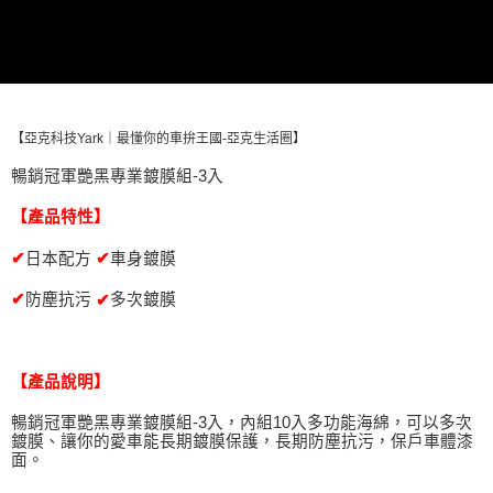
萊爾富取貨付款 (運費70$)
※ 請注意：結帳手續完成當下不需立刻繳費，但若您需要取消訂單，請聯絡
每筆NT$70，滿NT$490(含以上)免運費
購買商品的店家。未經商家同意取消之訂單仍視為有效，需透過AFTEE先享
後付繳納相關費用。
付款後萊爾富取貨 (運費70$)
※ 交易是否成功請以「AFTEE先享後付 」之結帳頁面顯示為準，若有關於
是否繳費成功／繳費後需取消欲退款等相關疑問，請聯繫「AFTEE先享後付
每筆NT$70，滿NT$490(含以上)免運費
客戶支援中心」
https://netprotections.freshdesk.com/support/home
【亞克科技Yark｜最懂你的車拚王國-亞克生活圈】
7-11取貨付款 (運費70$)
【注意事項】
１．透過由恩沛科技股份有限公司提供之「AFTEE先享後付」服務完成之交
每筆NT$70，滿NT$490(含以上)免運費
暢銷冠軍艷黑專業鍍膜組-3入
易，需依本服務之必要範圍內提供個人資料，並將交易相關給付款項請求債
權轉讓予恩沛科技股份有限公司。
付款後7-11取貨 (運費70$)
【產品特性】
２．關於個人資料處理事宜，請瀏覽以下網址：
每筆NT$70，滿NT$490(含以上)免運費
https://aftee.tw/terms/#terms3
日本配方
車身鍍膜
✔
✔
３．未成年的使用者請事先徵得法定代理人或監護人之同意方可使用
宅配寄送，滿490免運費(運費$70)
「AFTEE先享後付」，若未經同意申辦者引起之損失，本公司不負相關責
防塵抗污
多次鍍膜
✔
✔
任。
每筆NT$70，滿NT$490(含以上)免運費
４．使用「AFTEE先享後付」時，將依據個別帳號之用戶狀況，依本公司即
時審查核予不同之上限額度；若仍有額度不足之情形，本公司將視審查結果
請求用戶進行身份認證。
【產品說明】
５．嚴禁一人註冊多個帳號或使用他人資訊註冊。若發現惡意使用之情形，
恩沛科技股份有限公司將有權停止該用戶之使用額度並採取法律行動。
暢銷冠軍艷黑專業鍍膜組-3入，內組10入多功能海綿，可以多次
鍍膜、讓你的愛車能長期鍍膜保護，長期防塵抗污，保戶車體漆
面。