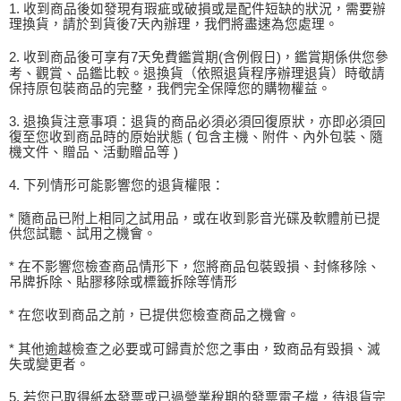
1. 收到商品後如發現有瑕疵或破損或是配件短缺的狀況，需要辦
理換貨，請於到貨後7天內辦理，我們將盡速為您處理。
2. 收到商品後可享有7天免費鑑賞期(含例假日)，鑑賞期係供您參
考、觀賞、品鑑比較。退換貨（依照退貨程序辦理退貨）時敬請
保持原包裝商品的完整，我們完全保障您的購物權益。
3. 退換貨注意事項：退貨的商品必須必須回復原狀，亦即必須回
復至您收到商品時的原始狀態 ( 包含主機、附件、內外包裝、隨
機文件、贈品、活動贈品等 )
4. 下列情形可能影響您的退貨權限：
* 隨商品已附上相同之試用品，或在收到影音光碟及軟體前已提
供您試聽、試用之機會。
* 在不影響您檢查商品情形下，您將商品包裝毀損、封條移除、
吊牌拆除、貼膠移除或標籤拆除等情形
* 在您收到商品之前，已提供您檢查商品之機會。
* 其他逾越檢查之必要或可歸責於您之事由，致商品有毀損、滅
失或變更者。
5. 若您已取得紙本發票或已過營業稅期的發票電子檔，待退貨完