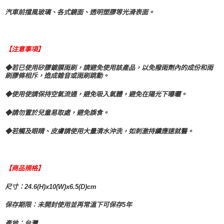
汽車前擋風玻璃、各式鏡面、透明塑膠等光滑表面。
【注意事項】
◆若已使用矽膠鍍膜雨刷，請避免使用該產品，以免撥雨劑內的成份和雨
刷膠條相斥，造成雜音或雨刷跳動。
◆使用使請保持空氣流通，避免吸入氣體，避免在陽光下曝曬。
◆請勿置於兒童易取處，避免誤食。
◆若觸及眼睛、皮膚請使用大量清水沖洗，如刺激持續應速就醫。
【商品規格】
尺寸：24.6(H)x10(W)x6.5(D)cm
保存期限：未開封使用並再常溫下可保存5年
產地：台灣