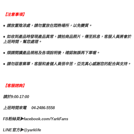
【注意事項】
● 請放置陰涼處，請勿置放在悶熱場所，以免變質。
● 如收到產品時發現產品異常，請拍商品照片，傳至訊息，客服人員將會於
上班時間，幫您處理。
● 煩請閱讀產品規格及各項說明後，確認無誤再下單喔。
● 請勿惡意棄單，客服和倉儲人員很辛苦，亞克真心感謝您的配合與支持。
【客服諮詢】
請於9:00-17:00
上班時間來電 04-2486-5558
FB粉絲頁▶facebook.com/YarkFans
LINE官方▶@yarklife