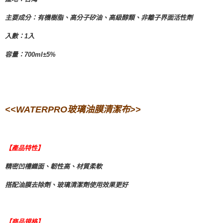
主要成分：有機樹脂、高分子矽油、高級醇類、非離子界面活性劑
入數：1入
容量：700ml±5%
<<WATERPRO玻璃油膜清潔布>>
【產品特性】
精密凹槽織面、韌性高、材質柔軟
搭配油膜去除劑、玻璃清潔劑使用效果更好
【商品規格】