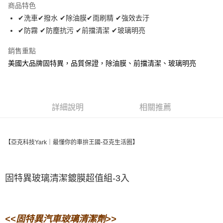
商品特色
Apple Pay
✔洗車✔撥水 ✔除油膜✔雨刷精 ✔強效去汙
✔防霧 ✔防塵抗污 ✔前擋清潔 ✔玻璃明亮
街口支付
銷售重點
悠遊付
美國大品牌固特異，品質保證，除油膜、前擋清潔、玻璃明亮
Google Pay
全盈+PAY
詳細說明
相關推薦
AFTEE先享後付
相關說明
【關於「AFTEE先享後付」】
ATM付款
AFTEE先享後付是「在收到商品之後才付款」的支付方式。 讓您購物簡單
【亞克科技Yark｜最懂你的車拚王國-亞克生活圈】
便利好安心！
１．簡單：不需註冊會員、不需綁卡、不需儲值。
運送方式
２．便利：只要手機號碼，簡訊認證，即可結帳。
３．安心：先確認商品／服務後，再付款。
固特異玻璃清潔鍍膜超值組-3入
全家取貨付款 (運費60$)
每筆NT$70，滿NT$490(含以上)免運費
【「AFTEE先享後付」結帳流程】
１．於結帳方式選擇「AFTEE先享後付」後，將跳轉至「AFTEE先享後付」
付款後全家取貨 (運費70$)
結帳頁面，進行簡訊認證並確認金額後，即可完成結帳。
<<固特異汽車玻璃清潔劑>>
２．訂單成立數日內，您將收到繳費通知簡訊。