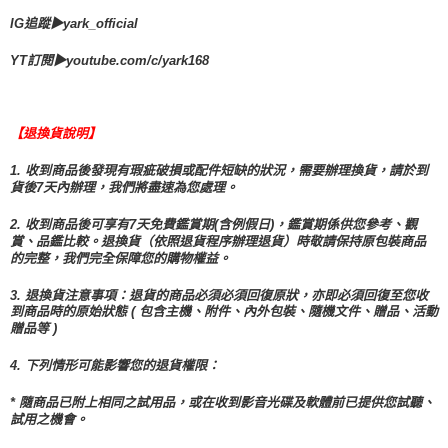
IG追蹤▶yark_official
YT訂閱▶youtube.com/c/yark168
【退換貨說明】
1. 收到商品後發現有瑕疵破損或配件短缺的狀況，需要辦理換貨，請於到
貨後7天內辦理，我們將盡速為您處理。
2. 收到商品後可享有7天免費鑑賞期(含例假日)，鑑賞期係供您參考、觀
賞、品鑑比較。退換貨（依照退貨程序辦理退貨）時敬請保持原包裝商品
的完整，我們完全保障您的購物權益。
3. 退換貨注意事項：退貨的商品必須必須回復原狀，亦即必須回復至您收
到商品時的原始狀態 ( 包含主機、附件、內外包裝、隨機文件、贈品、活動
贈品等 )
4. 下列情形可能影響您的退貨權限：
* 隨商品已附上相同之試用品，或在收到影音光碟及軟體前已提供您試聽、
試用之機會。