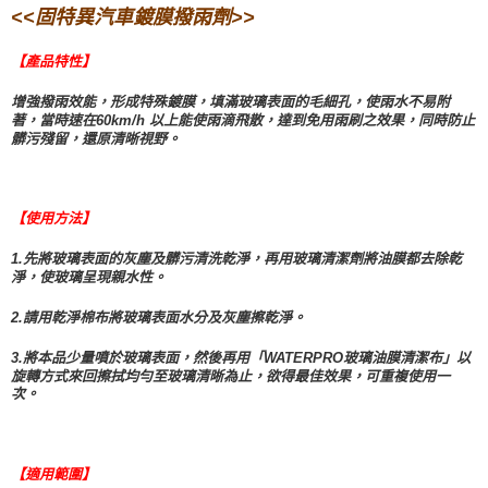
<<固特異汽車鍍膜撥雨劑>>
【產品特性】
增強撥雨效能，形成特殊鍍膜，填滿玻璃表面的毛細孔，使雨水不易附
著，當時速在60km/h 以上能使雨滴飛散，達到免用雨刷之效果，同時防止
髒污殘留，還原清晰視野。
【使用方法】
1.先將玻璃表面的灰塵及髒污清洗乾淨，再用玻璃清潔劑將油膜都去除乾
淨，使玻璃呈現親水性。
2.請用乾淨棉布將玻璃表面水分及灰塵擦乾淨。
3.將本品少量噴於玻璃表面，然後再用「WATERPRO玻璃油膜清潔布」以
旋轉方式來回擦拭均勻至玻璃清晰為止，欲得最佳效果，可重複使用一
次。
【適用範圍】