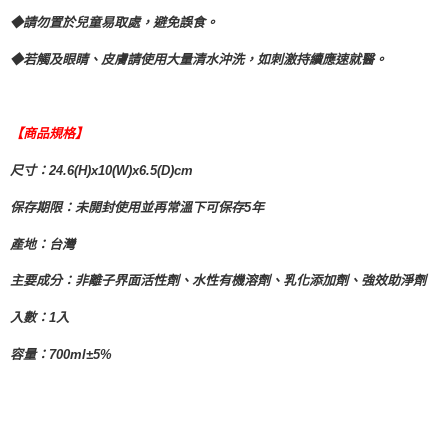
◆請勿置於兒童易取處，避免誤食。
◆若觸及眼睛、皮膚請使用大量清水沖洗，如刺激持續應速就醫。
【商品規格】
尺寸：24.6(H)x10(W)x6.5(D)cm
保存期限：未開封使用並再常溫下可保存5年
產地：台灣
主要成分：非離子界面活性劑、水性有機溶劑、乳化添加劑、強效助淨劑
入數：1入
容量：700ml±5%