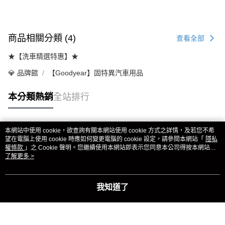
商品相關分類 (4)
查看全部
★【洗車精選特惠】★
💎 品牌館
【Goodyear】固特異汽車用品
本分類熱銷
全站排行
本網站中使用 cookie，欲查詢有關本網站使用 cookie 方式之詳情，及若您不希
熱門標籤
望在電腦上使用 cookie 時應如何變更電腦的 cookie 設定，請參閱本網站「
隱私
權條款
」之 Cookie 聲明。您繼續使用本網站即表示您同意本公司得按本網站使
用條款之 Cookie 聲明使用 cookie。
了解更多 >
我知道了