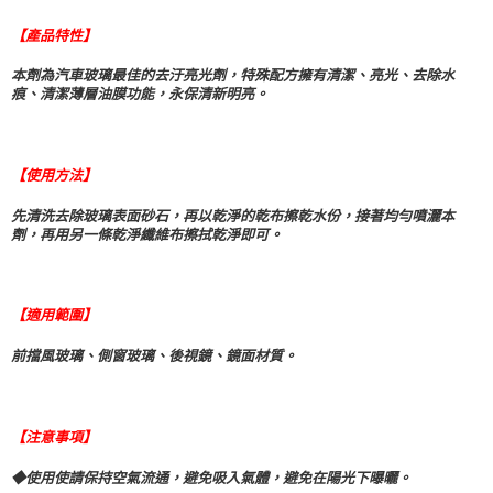
每筆NT$70，滿NT$490(含以上)免運費
３．收到繳費通知簡訊後14天內，點擊此簡訊中的連結，可透過四大超商／
ATM／網路銀行／等多元方式進行付款，方視為交易完成。
【產品特性】
萊爾富取貨付款 (運費70$)
※ 請注意：結帳手續完成當下不需立刻繳費，但若您需要取消訂單，請聯絡
每筆NT$70，滿NT$490(含以上)免運費
購買商品的店家。未經商家同意取消之訂單仍視為有效，需透過AFTEE先享
本劑為汽車玻璃最佳的去汙亮光劑，特殊配方擁有清潔、亮光、去除水
後付繳納相關費用。
痕、清潔薄層油膜功能，永保清新明亮。
付款後萊爾富取貨 (運費70$)
※ 交易是否成功請以「AFTEE先享後付 」之結帳頁面顯示為準，若有關於
是否繳費成功／繳費後需取消欲退款等相關疑問，請聯繫「AFTEE先享後付
每筆NT$70，滿NT$490(含以上)免運費
客戶支援中心」
https://netprotections.freshdesk.com/support/home
【使用方法】
7-11取貨付款 (運費70$)
【注意事項】
１．透過由恩沛科技股份有限公司提供之「AFTEE先享後付」服務完成之交
每筆NT$70，滿NT$490(含以上)免運費
先清洗去除玻璃表面砂石，再以乾淨的乾布擦乾水份，接著均勻噴灑本
易，需依本服務之必要範圍內提供個人資料，並將交易相關給付款項請求債
劑，再用另一條乾淨纖維布擦拭乾淨即可。
權轉讓予恩沛科技股份有限公司。
付款後7-11取貨 (運費70$)
２．關於個人資料處理事宜，請瀏覽以下網址：
每筆NT$70，滿NT$490(含以上)免運費
https://aftee.tw/terms/#terms3
３．未成年的使用者請事先徵得法定代理人或監護人之同意方可使用
【適用範圍】
宅配寄送，滿490免運費(運費$70)
「AFTEE先享後付」，若未經同意申辦者引起之損失，本公司不負相關責
任。
每筆NT$70，滿NT$490(含以上)免運費
前擋風玻璃、側窗玻璃、後視鏡、鏡面材質。
４．使用「AFTEE先享後付」時，將依據個別帳號之用戶狀況，依本公司即
時審查核予不同之上限額度；若仍有額度不足之情形，本公司將視審查結果
請求用戶進行身份認證。
５．嚴禁一人註冊多個帳號或使用他人資訊註冊。若發現惡意使用之情形，
【注意事項】
恩沛科技股份有限公司將有權停止該用戶之使用額度並採取法律行動。
◆使用使請保持空氣流通，避免吸入氣體，避免在陽光下曝曬。