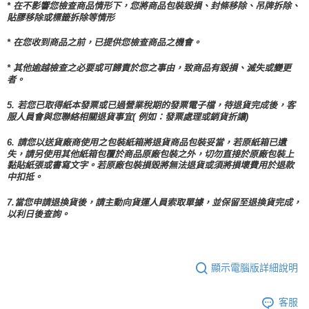
* 在不影響您檢查商品情形下，您將商品包裝毀損、封條移除、吊牌拆除、
貼膠移除或標籤拆除等情形
* 在您收到商品之前，已提供您檢查商品之機會。
* 其他逾越檢查之必要或可歸責於您之事由，致商品有毀損、滅失或變更
者。
5. 若您已取得紙本發票或已過營業稅期的發票電子檔，待退貨完成後，客
服人員會與您聯絡相關退貨事宜( 例如：發票處理或銷貨折讓)
6. 請您以送貨廠商使用之包裝紙箱將退貨商品包裝妥當，若原紙箱已遺
失，請另使用其他紙箱包覆於商品原廠包裝之外，切勿直接於原廠包裝上
黏貼紙張或書寫文字。若原廠包裝損毀將無法退貨或須將損壞費用於退款
中扣抵。
7.當您申請退換貨後，請主動向貨運人員索取單據，並保留至退換貨完成，
以利日後查詢。
顯示電腦版詳細說明
客服