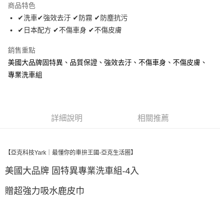
商品特色
Apple Pay
✔洗車✔強效去汙 ✔防霧 ✔防塵抗污
✔日本配方 ✔不傷車身 ✔不傷皮膚
街口支付
銷售重點
悠遊付
美國大品牌固特異、品質保證、強效去汙、不傷車身、不傷皮膚、
全盈+PAY
專業洗車組
AFTEE先享後付
相關說明
【關於「AFTEE先享後付」】
詳細說明
相關推薦
ATM付款
AFTEE先享後付是「在收到商品之後才付款」的支付方式。 讓您購物簡單
便利好安心！
１．簡單：不需註冊會員、不需綁卡、不需儲值。
運送方式
２．便利：只要手機號碼，簡訊認證，即可結帳。
【亞克科技Yark｜最懂你的車拚王國-亞克生活圈】
３．安心：先確認商品／服務後，再付款。
全家取貨付款 (運費60$)
美國大品牌 固特異專業洗車組-4入
每筆NT$70，滿NT$490(含以上)免運費
【「AFTEE先享後付」結帳流程】
１．於結帳方式選擇「AFTEE先享後付」後，將跳轉至「AFTEE先享後付」
贈超強力吸水鹿皮巾
付款後全家取貨 (運費70$)
結帳頁面，進行簡訊認證並確認金額後，即可完成結帳。
２．訂單成立數日內，您將收到繳費通知簡訊。
每筆NT$70，滿NT$490(含以上)免運費
３．收到繳費通知簡訊後14天內，點擊此簡訊中的連結，可透過四大超商／
ATM／網路銀行／等多元方式進行付款，方視為交易完成。