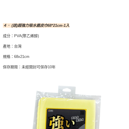
４． (送)超強力吸水鹿皮巾68*21cm-1入
成分：PVA(聚乙烯醇)
產地：台灣
規格：68x21cm
保存期限：未經開封可保存10年