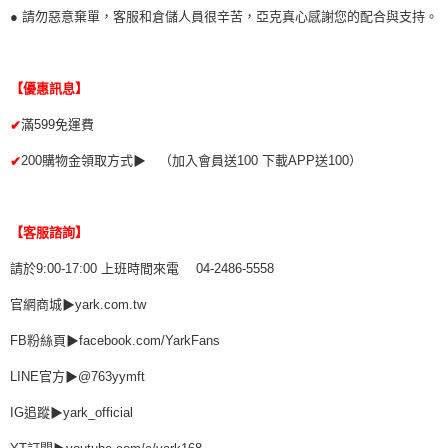
● 請勿惡意棄單，客服和倉儲人員很辛苦，亞克真心感謝您的配合與支持。
【優惠訊息】
滿599免運費
✔
200購物金領取方式▶ （加入會員送100 下載APP送100）
✔
【客服諮詢】
請於9:00-17:00 上班時間來電 04-2486-5558
官網商城▶yark.com.tw
FB粉絲頁▶facebook.com/YarkFans
LINE官方▶@763yymft
IG追蹤▶yark_official