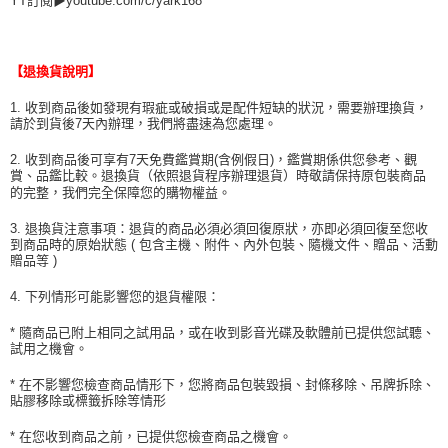
YT訂閱▶youtube.com/c/yark168
【退換貨說明】
1. 收到商品後如發現有瑕疵或破損或是配件短缺的狀況，需要辦理換貨，
請於到貨後7天內辦理，我們將盡速為您處理。
2. 收到商品後可享有7天免費鑑賞期(含例假日)，鑑賞期係供您參考、觀
賞、品鑑比較。退換貨（依照退貨程序辦理退貨）時敬請保持原包裝商品
的完整，我們完全保障您的購物權益。
3. 退換貨注意事項：退貨的商品必須必須回復原狀，亦即必須回復至您收
到商品時的原始狀態 ( 包含主機、附件、內外包裝、隨機文件、贈品、活動
贈品等 )
4. 下列情形可能影響您的退貨權限：
* 隨商品已附上相同之試用品，或在收到影音光碟及軟體前已提供您試聽、
試用之機會。
* 在不影響您檢查商品情形下，您將商品包裝毀損、封條移除、吊牌拆除、
貼膠移除或標籤拆除等情形
* 在您收到商品之前，已提供您檢查商品之機會。