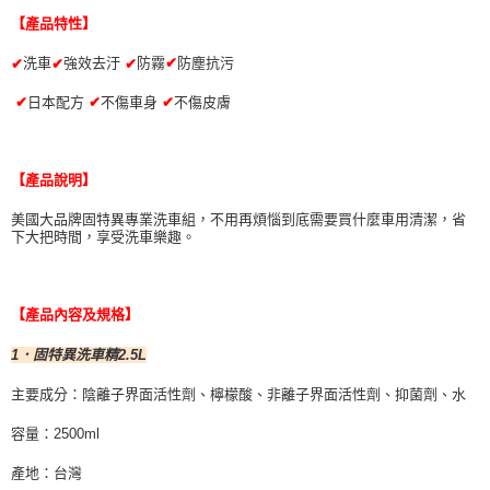
萊爾富取貨付款 (運費70$)
※ 請注意：結帳手續完成當下不需立刻繳費，但若您需要取消訂單，請聯絡
【產品特性】
每筆NT$70，滿NT$490(含以上)免運費
購買商品的店家。未經商家同意取消之訂單仍視為有效，需透過AFTEE先享
後付繳納相關費用。
洗車
強效去汙
防霧
✔
防塵抗污
✔
✔
✔
付款後萊爾富取貨 (運費70$)
※ 交易是否成功請以「AFTEE先享後付 」之結帳頁面顯示為準，若有關於
是否繳費成功／繳費後需取消欲退款等相關疑問，請聯繫「AFTEE先享後付
每筆NT$70，滿NT$490(含以上)免運費
✔
日本配方
✔
不傷車身
✔
不傷皮膚
客戶支援中心」
https://netprotections.freshdesk.com/support/home
7-11取貨付款 (運費70$)
【注意事項】
１．透過由恩沛科技股份有限公司提供之「AFTEE先享後付」服務完成之交
每筆NT$70，滿NT$490(含以上)免運費
【產品說明】
易，需依本服務之必要範圍內提供個人資料，並將交易相關給付款項請求債
權轉讓予恩沛科技股份有限公司。
付款後7-11取貨 (運費70$)
美國大品牌固特異專業洗車組，不用再煩惱到底需要買什麼車用清潔，省
２．關於個人資料處理事宜，請瀏覽以下網址：
下大把時間，享受洗車樂趣。
每筆NT$70，滿NT$490(含以上)免運費
https://aftee.tw/terms/#terms3
３．未成年的使用者請事先徵得法定代理人或監護人之同意方可使用
宅配寄送，滿490免運費(運費$70)
「AFTEE先享後付」，若未經同意申辦者引起之損失，本公司不負相關責
任。
每筆NT$70，滿NT$490(含以上)免運費
【產品內容及規格】
４．使用「AFTEE先享後付」時，將依據個別帳號之用戶狀況，依本公司即
時審查核予不同之上限額度；若仍有額度不足之情形，本公司將視審查結果
1．固特異洗車精2.5L
請求用戶進行身份認證。
５．嚴禁一人註冊多個帳號或使用他人資訊註冊。若發現惡意使用之情形，
主要成分：陰離子界面活性劑、檸檬酸、非離子界面活性劑、抑菌劑、水
恩沛科技股份有限公司將有權停止該用戶之使用額度並採取法律行動。
容量：2500ml
產地：台灣