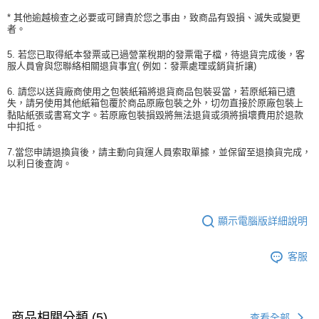
* 其他逾越檢查之必要或可歸責於您之事由，致商品有毀損、滅失或變更
者。
5. 若您已取得紙本發票或已過營業稅期的發票電子檔，待退貨完成後，客
服人員會與您聯絡相關退貨事宜( 例如：發票處理或銷貨折讓)
6. 請您以送貨廠商使用之包裝紙箱將退貨商品包裝妥當，若原紙箱已遺
失，請另使用其他紙箱包覆於商品原廠包裝之外，切勿直接於原廠包裝上
黏貼紙張或書寫文字。若原廠包裝損毀將無法退貨或須將損壞費用於退款
中扣抵。
7.當您申請退換貨後，請主動向貨運人員索取單據，並保留至退換貨完成，
以利日後查詢。
顯示電腦版詳細說明
客服
商品相關分類 (5)
查看全部