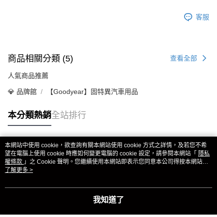
客服
商品相關分類 (5)
查看全部
人氣商品推薦
💎 品牌館
【Goodyear】固特異汽車用品
本分類熱銷
全站排行
本網站中使用 cookie，欲查詢有關本網站使用 cookie 方式之詳情，及若您不希
熱門標籤
望在電腦上使用 cookie 時應如何變更電腦的 cookie 設定，請參閱本網站「
隱私
權條款
」之 Cookie 聲明。您繼續使用本網站即表示您同意本公司得按本網站使
用條款之 Cookie 聲明使用 cookie。
了解更多 >
我知道了