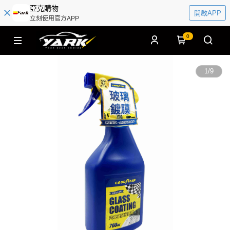
亞克購物
開啟APP
立刻使用官方APP
0
1
/
9