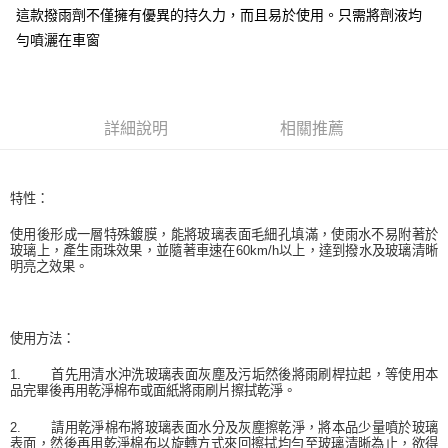
這款撥雨劑不僅擁有優異的持久力，而且易於使用。只需將劑液均
每筆NT$70，滿NT$490(含以上)免運費
購買商品的店家。未經商家同意取消之訂單仍視為有效，需透過AFTEE先享
後付繳納相關費用。
勻噴灑在車窗
付款後萊爾富取貨 (運費70$)
※ 交易是否成功請以「AFTEE先享後付 」之結帳頁面顯示為準，若有關於
是否繳費成功／繳費後需取消欲退款等相關疑問，請聯繫「AFTEE先享後付
每筆NT$70，滿NT$490(含以上)免運費
客戶支援中心」
https://netprotections.freshdesk.com/support/home
7-11取貨付款 (運費70$)
【注意事項】
詳細說明
相關推薦
１．透過由恩沛科技股份有限公司提供之「AFTEE先享後付」服務完成之交
每筆NT$70，滿NT$490(含以上)免運費
易，需依本服務之必要範圍內提供個人資料，並將交易相關給付款項請求債
權轉讓予恩沛科技股份有限公司。
付款後7-11取貨 (運費70$)
２．關於個人資料處理事宜，請瀏覽以下網址：
特性：
每筆NT$70，滿NT$490(含以上)免運費
https://aftee.tw/terms/#terms3
３．未成年的使用者請事先徵得法定代理人或監護人之同意方可使用
使用後形成一層特殊鍍膜，能將玻璃表面毛細孔填滿，使雨水不易附著於
宅配寄送，滿490免運費(運費$70)
「AFTEE先享後付」，若未經同意申辦者引起之損失，本公司不負相關責
玻璃上，產生雨珠效果，並隨著車速在
60km/h
以上，達到撥水及玻璃清晰
明亮之效果。
任。
每筆NT$70，滿NT$490(含以上)免運費
４．使用「AFTEE先享後付」時，將依據個別帳號之用戶狀況，依本公司即
時審查核予不同之上限額度；若仍有額度不足之情形，本公司將視審查結果
請求用戶進行身份認證。
使用方法：
５．嚴禁一人註冊多個帳號或使用他人資訊註冊。若發現惡意使用之情形，
恩沛科技股份有限公司將有權停止該用戶之使用額度並採取法律行動。
1.
首先用清水沖洗玻璃表面灰塵及污垢然後將雨刷桿拉起，等使用本
品完畢後再用乾淨棉布或面紙將雨刷片擦拭乾淨。
2.
請用乾淨棉布將玻璃表面水分及灰塵擦乾淨，將本品少量噴於玻璃
表面，然後再用乾淨棉布以旋轉方式來回擦拭均勻至玻璃清晰為止，欲得