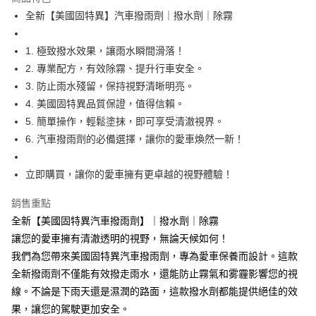
Apple Pay
全新【美國固特異】汽車撥雨劑｜撥水劑｜除霧
街口支付
1. 極致撥水效果，讓雨水瞬間滑落！
悠遊付
2. 專業配方，有效除霧、提升行車安全。
3. 防止雨水殘留，保持視野清晰明亮。
全盈+PAY
4. 美國固特異品質保證，值得信賴。
AFTEE先享後付
5. 簡單操作，輕鬆塗抹，即可享受清澈視界。
相關說明
6. 汽車撥雨劑的必備選擇，讓你的愛車煥然一新！
【關於「AFTEE先享後付」】
ATM付款
AFTEE先享後付是「在收到商品之後才付款」的支付方式。 讓您購物簡單
立即購買，讓你的愛車擁有更卓越的視野體驗！
便利好安心！
１．簡單：不需註冊會員、不需綁卡、不需儲值。
運送方式
２．便利：只要手機號碼，簡訊認證，即可結帳。
銷售重點
３．安心：先確認商品／服務後，再付款。
全家取貨付款 (運費60$)
全新【美國固特異汽車撥雨劑】｜撥水劑｜除霧
每筆NT$70，滿NT$490(含以上)免運費
讓您的愛車擁有清澈透明的視野，無論天候如何！
【「AFTEE先享後付」結帳流程】
１．於結帳方式選擇「AFTEE先享後付」後，將跳轉至「AFTEE先享後付」
我們為您帶來美國固特異汽車撥雨劑，專為愛車保養而設計。這款
付款後全家取貨 (運費70$)
結帳頁面，進行簡訊認證並確認金額後，即可完成結帳。
全新撥雨劑不僅能有效撥走雨水，還能防止霧氣和雾霾影響您的視
２．訂單成立數日內，您將收到繳費通知簡訊。
每筆NT$70，滿NT$490(含以上)免運費
３．收到繳費通知簡訊後14天內，點擊此簡訊中的連結，可透過四大超商／
線。不論是下雨天還是濕潤的路面，這款撥水劑都能提供絕佳的效
ATM／網路銀行／等多元方式進行付款，方視為交易完成。
萊爾富取貨付款 (運費70$)
果，讓您的駕駛更加安全。
※ 請注意：結帳手續完成當下不需立刻繳費，但若您需要取消訂單，請聯絡