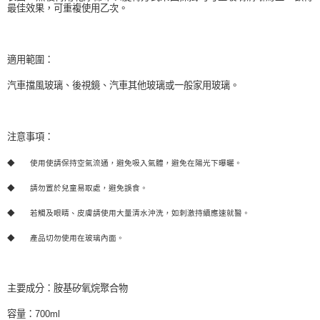
最佳效果，可重複使用乙次。
適用範圍：
汽車擋風玻璃、後視鏡、汽車其他玻璃或一般家用玻璃。
注意事項：
◆
使用使請保持空氣流通，避免吸入氣體，避免在陽光下曝曬。
◆
請勿置於兒童易取處，避免誤食。
◆
若觸及眼睛、皮膚請使用大量清水沖洗，如刺激持續應速就醫。
◆
產品切勿使用在玻璃內面。
主要成分：胺基矽氧烷聚合物
容量：700ml