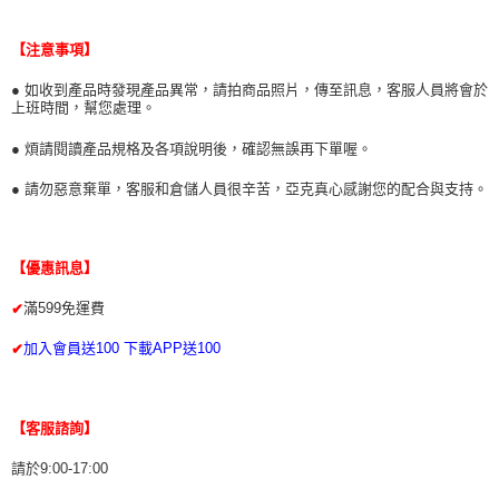
【注意事項】
● 如收到產品時發現產品異常，請拍商品照片，傳至訊息，客服人員將會於
上班時間，幫您處理。
● 煩請閱讀產品規格及各項說明後，確認無誤再下單喔。
● 請勿惡意棄單，客服和倉儲人員很辛苦，亞克真心感謝您的配合與支持。
【優惠訊息】
滿599免運費
✔
加入會員送100 下載APP送100
✔
【客服諮詢】
請於9:00-17:00