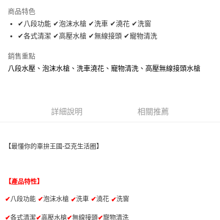
LINE Pay
商品特色
Apple Pay
✔八段功能 ✔泡沫水槍 ✔洗車 ✔澆花 ✔洗窗
✔各式清潔 ✔高壓水槍 ✔無線接頭 ✔寵物清洗
街口支付
銷售重點
悠遊付
八段水壓、泡沫水槍、洗車澆花、寵物清洗、高壓無線接頭水槍
全盈+PAY
AFTEE先享後付
相關說明
詳細說明
相關推薦
【關於「AFTEE先享後付」】
ATM付款
AFTEE先享後付是「在收到商品之後才付款」的支付方式。 讓您購物簡單
便利好安心！
１．簡單：不需註冊會員、不需綁卡、不需儲值。
【最懂你的車拚王國-亞克生活圈】
運送方式
２．便利：只要手機號碼，簡訊認證，即可結帳。
３．安心：先確認商品／服務後，再付款。
全家取貨付款 (運費60$)
每筆NT$70，滿NT$490(含以上)免運費
【「AFTEE先享後付」結帳流程】
【產品特性】
１．於結帳方式選擇「AFTEE先享後付」後，將跳轉至「AFTEE先享後付」
付款後全家取貨 (運費70$)
結帳頁面，進行簡訊認證並確認金額後，即可完成結帳。
八段功能
泡沫水槍
洗車
澆花
洗窗
✔
✔
✔
✔
✔
２．訂單成立數日內，您將收到繳費通知簡訊。
每筆NT$70，滿NT$490(含以上)免運費
３．收到繳費通知簡訊後14天內，點擊此簡訊中的連結，可透過四大超商／
各式清潔
高壓水槍
無線接頭
寵物清洗
✔
✔
✔
✔