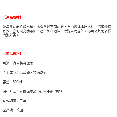
ATM／網路銀行／等多元方式進行付款，方視為交易完成。
萊爾富取貨付款 (運費70$)
※ 請注意：結帳手續完成當下不需立刻繳費，但若您需要取消訂單，請聯絡
每筆NT$70，滿NT$490(含以上)免運費
購買商品的店家。未經商家同意取消之訂單仍視為有效，需透過AFTEE先享
後付繳納相關費用。
【產品敘述】
付款後萊爾富取貨 (運費70$)
※ 交易是否成功請以「AFTEE先享後付 」之結帳頁面顯示為準，若有關於
是否繳費成功／繳費後需取消欲退款等相關疑問，請聯繫「AFTEE先享後付
艷黑多功能八段水槍，擁有八段不同功能，自由變換水壓水柱，清潔快速
每筆NT$70，滿NT$490(含以上)免運費
客戶支援中心」
https://netprotections.freshdesk.com/support/home
有效，亦可填充清潔劑，產生綿密泡沫，除洗車功能外，亦可做其他多樣
清潔所需。
7-11取貨付款 (運費70$)
【注意事項】
１．透過由恩沛科技股份有限公司提供之「AFTEE先享後付」服務完成之交
每筆NT$70，滿NT$490(含以上)免運費
易，需依本服務之必要範圍內提供個人資料，並將交易相關給付款項請求債
權轉讓予恩沛科技股份有限公司。
【商品規格】
付款後7-11取貨 (運費70$)
２．關於個人資料處理事宜，請瀏覽以下網址：
每筆NT$70，滿NT$490(含以上)免運費
https://aftee.tw/terms/#terms3
用途：汽車美容保養
３．未成年的使用者請事先徵得法定代理人或監護人之同意方可使用
宅配寄送，滿490免運費(運費$70)
「AFTEE先享後付」，若未經同意申辦者引起之損失，本公司不負相關責
主要成分：高級蠟、特殊溶劑
任。
每筆NT$70，滿NT$490(含以上)免運費
４．使用「AFTEE先享後付」時，將依據個別帳號之用戶狀況，依本公司即
容量：500ml
時審查核予不同之上限額度；若仍有額度不足之情形，本公司將視審查結果
請求用戶進行身份認證。
保存方法：置陰涼處及小孩拿不到的地方
５．嚴禁一人註冊多個帳號或使用他人資訊註冊。若發現惡意使用之情形，
恩沛科技股份有限公司將有權停止該用戶之使用額度並採取法律行動。
有效期限：五年
原產地：德國