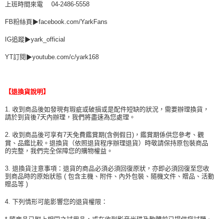
上班時間來電 04-2486-5558
FB粉絲頁▶facebook.com/YarkFans
IG追蹤▶yark_official
YT訂閱▶youtube.com/c/yark168
【退換貨說明】
1. 收到商品後如發現有瑕疵或破損或是配件短缺的狀況，需要辦理換貨，
請於到貨後7天內辦理，我們將盡速為您處理。
2. 收到商品後可享有7天免費鑑賞期(含例假日)，鑑賞期係供您參考、觀
賞、品鑑比較。退換貨（依照退貨程序辦理退貨）時敬請保持原包裝商品
的完整，我們完全保障您的購物權益。
3. 退換貨注意事項：退貨的商品必須必須回復原狀，亦即必須回復至您收
到商品時的原始狀態 ( 包含主機、附件、內外包裝、隨機文件、贈品、活動
贈品等 )
4. 下列情形可能影響您的退貨權限：