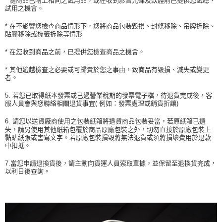
* 隨商品已附上相同之試用品，或在收到影音光碟及軟體前已提供您試聽、
試用之機會。
* 在不影響您檢查商品情形下，您將商品包裝毀損、封條移除、吊牌拆除、
貼膠移除或標籤拆除等情形
* 在您收到商品之前，已提供您檢查商品之機會。
* 其他逾越檢查之必要或可歸責於您之事由，致商品有毀損、滅失或變更
者。
5. 若您已取得紙本發票或已過營業稅期的發票電子檔，待退貨完成後，客
服人員會與您聯絡相關退貨事宜( 例如：發票處理或銷貨折讓)
6. 請您以送貨廠商使用之包裝紙箱將退貨商品包裝妥當，若原紙箱已遺
失，請另使用其他紙箱包覆於商品原廠包裝之外，切勿直接於原廠包裝上
黏貼紙張或書寫文字。若原廠包裝損毀將無法退貨或須將損壞費用於退款
中扣抵。
7.當您申請退換貨後，請主動向貨運人員索取單據，並保留至退換貨完成，
以利日後查詢。