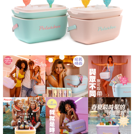
※ 交易是否成功請以「AFTEE先享後付 」之結帳頁面顯示為準，若有關於
是否繳費成功／繳費後需取消欲退款等相關疑問，請聯繫「AFTEE先享後付
客戶支援中心」
https://netprotections.freshdesk.com/support/home
【注意事項】
１．透過由恩沛科技股份有限公司提供之「AFTEE先享後付」服務完成之交
易，需依本服務之必要範圍內提供個人資料，並將交易相關給付款項請求債
權轉讓予恩沛科技股份有限公司。
２．關於個人資料處理事宜，請瀏覽以下網址：
https://aftee.tw/terms/#terms3
３．未成年的使用者請事先徵得法定代理人或監護人之同意方可使用
「AFTEE先享後付」，若未經同意申辦者引起之損失，本公司不負相關責
任。
４．使用「AFTEE先享後付」時，將依據個別帳號之用戶狀況，依本公司即
時審查核予不同之上限額度；若仍有額度不足之情形，本公司將視審查結果
請求用戶進行身份認證。
５．嚴禁一人註冊多個帳號或使用他人資訊註冊。若發現惡意使用之情形，
恩沛科技股份有限公司將有權停止該用戶之使用額度並採取法律行動。