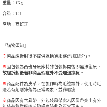
重量：
1Kg
容量：
12L
產地：西班牙
『購物須知』
※
商品經拆封後不提供退換貨服務(瑕疵除外)。
※
因包裝為西班牙原廠特殊包裝拆開後即無法復原，
。
故經拆封後若非商品瑕疵外不受理退換貨
※
商品配件為皮革，在製作時為毛邊設計，使用時毛
邊若有削削掉落為正常現象，並非瑕疵。
※
商品因有含肩帶，外包裝肩帶處若因肩帶突出有外
包裝有稍微摩擦或破損痕跡此為正常現象。