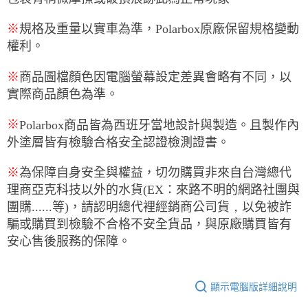
※
規格及重量以實車為準，Polarbox原廠保留規格變動
權利。
※
商品圖檔顏色因電腦螢幕設定差異會略有不同，以
實際商品顏色為準。
※
Polarbox
商品皆為西班牙當地設計與製造。且製作內
外塗層皆有檢驗合格安全認證檢測證書。
※
為保障自身安全與權益，切勿購買非來自台灣總代
理商亞克科技以外的水貨
(EX
：來路不明的網路社團與
團購
......
等
)
，
請認明總代裡經銷商公司貨
，
以免被詐
騙或購買到檢驗不合格不安全貨品
，
與原廠購買皆有
安心售後服務的保障
。
顯示電腦版詳細說明