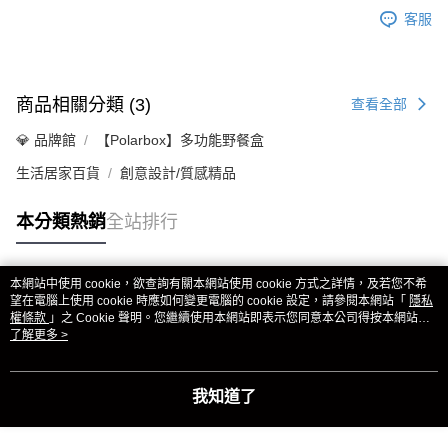
客服
商品相關分類 (3)
查看全部
💎 品牌館
【Polarbox】多功能野餐盒
生活居家百貨
創意設計/質感精品
本分類熱銷
全站排行
本網站中使用 cookie，欲查詢有關本網站使用 cookie 方式之詳情，及若您不希
熱門標籤
望在電腦上使用 cookie 時應如何變更電腦的 cookie 設定，請參閱本網站「
隱私
權條款
」之 Cookie 聲明。您繼續使用本網站即表示您同意本公司得按本網站使
用條款之 Cookie 聲明使用 cookie。
了解更多 >
我知道了