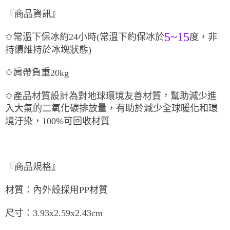
『商品資訊』
5~15
保冰
約
24
小時
(常溫下約保冰於
度，非
✩
常溫下
持續維持於冰塊狀態)
✩
肩帶負重
20kg
，
✩
產品材質設計為對地球環境友善材質
幫助減少進
入大氣的二氧化碳排放量，有助於減少全球暖化和環
境汙染，
100%
可回收材質
『商品規格』
材質：內外殼採用
PP
材質
尺寸：
3.93x2.59x2.43cm