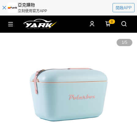
亞克購物
開啟APP
立刻使用官方APP
0
1
/
5