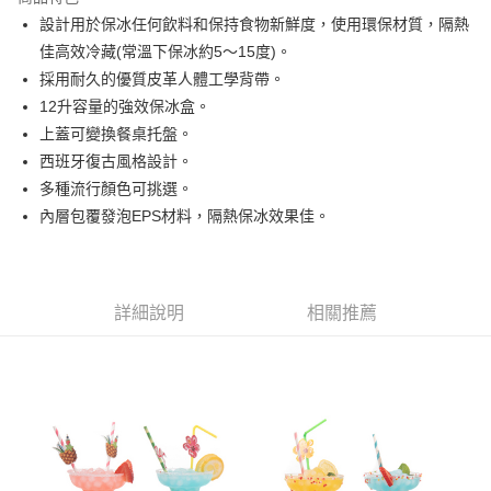
街口支付
設計用於保冰任何飲料和保持食物新鮮度，使用環保材質，隔熱
佳高效冷藏(常溫下保冰約5～15度)。
悠遊付
採用耐久的優質皮革人體工學背帶。
全盈+PAY
12升容量的強效保冰盒。
上蓋可變換餐桌托盤。
AFTEE先享後付
西班牙復古風格設計。
相關說明
多種流行顏色可挑選。
【關於「AFTEE先享後付」】
ATM付款
AFTEE先享後付是「在收到商品之後才付款」的支付方式。 讓您購物簡單
內層包覆發泡EPS材料，隔熱保冰效果佳。
便利好安心！
１．簡單：不需註冊會員、不需綁卡、不需儲值。
運送方式
２．便利：只要手機號碼，簡訊認證，即可結帳。
３．安心：先確認商品／服務後，再付款。
宅配寄送，滿490免運費(運費$70)
詳細說明
相關推薦
每筆NT$70，滿NT$490(含以上)免運費
【「AFTEE先享後付」結帳流程】
１．於結帳方式選擇「AFTEE先享後付」後，將跳轉至「AFTEE先享後付」
結帳頁面，進行簡訊認證並確認金額後，即可完成結帳。
２．訂單成立數日內，您將收到繳費通知簡訊。
３．收到繳費通知簡訊後14天內，點擊此簡訊中的連結，可透過四大超商／
ATM／網路銀行／等多元方式進行付款，方視為交易完成。
※ 請注意：結帳手續完成當下不需立刻繳費，但若您需要取消訂單，請聯絡
購買商品的店家。未經商家同意取消之訂單仍視為有效，需透過AFTEE先享
後付繳納相關費用。