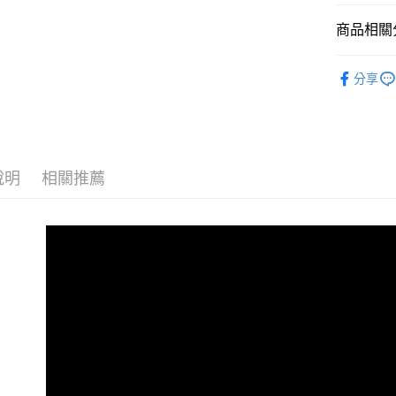
便利好安
商品相關分
１．簡單
２．便利
運送方式
３．安心
💎 品牌館
分享
宅配寄送，滿
生活居家
【「AFT
每筆NT$7
１．於結帳
戶外露營
付」結帳
２．訂單
３．收到繳
／ATM／
說明
相關推薦
※ 請注意
絡購買商品
先享後付
※ 交易是
是否繳費成
付客戶支
【注意事
１．透過由
交易，需
求債權轉
２．關於
https://aft
３．未成