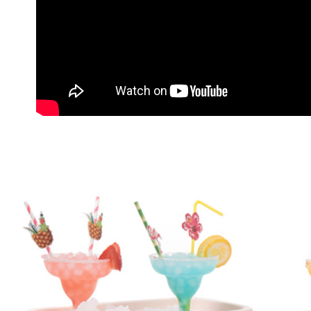
「AFTE
任。
４．使用「
即時審查
結果請求
５．嚴禁
形，恩沛
動。