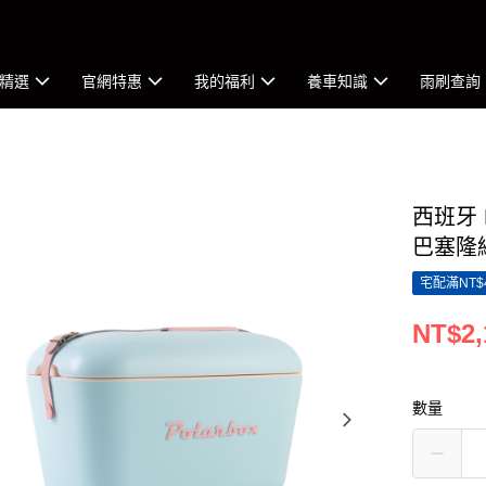
精選
官網特惠
我的福利
養車知識
雨刷查詢
西班牙 
巴塞隆
宅配滿NT$
NT$2,
數量