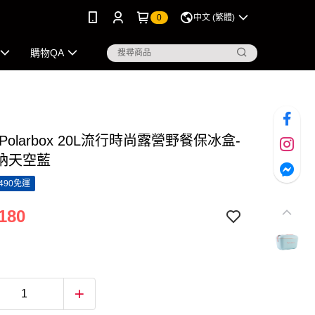
0
中文 (繁體)
購物QA
Polarbox 20L流行時尚露營野餐保冰盒-
納天空藍
490免運
180