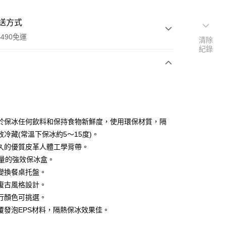
送方式
490免運
清除
紀錄
次付款
於保冰任何飲料和保持食物新鮮度，使用環保材質，隔
效冷藏(常溫下保冰約5～15度)。
久的優質皮革人體工學背帶。
容量的強效保冰盒。
變換餐桌托盤。
復古風格設計。
享後付
行顏色可挑選。
覆發泡EPS材料，隔熱保冰效果佳。
FTEE先享後付」】
先享後付是「在收到商品之後才付款」的支付方式。 讓您購物簡單