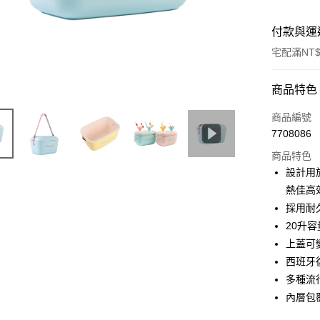
付款與運
宅配滿NT$
付款方式
商品特色
信用卡一
商品編號
7708086
LINE Pay
商品特色
Apple Pay
設計用
熱佳高
街口支付
採用耐
悠遊付
20升
上蓋可
全盈+PAY
西班牙
AFTEE先
多種流
相關說明
內層包
【關於「A
ATM付款
AFTEE