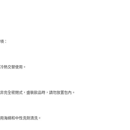
事項：
勿冷熱交替使用。
杯非完全密閉式，盛裝飲品時，請勿放置包內。
使用海綿和中性洗劑清洗。