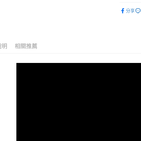
生活居家
【注意事
7-11取貨付
分享
１．透過由
生活居家
交易，需
每筆NT$7
求債權轉
🔥 現貨
２．關於
付款後7-1
https://aft
每筆NT$7
３．未成
「AFTE
說明
相關推薦
宅配寄送，滿
任。
４．使用「
每筆NT$7
即時審查
結果請求
５．嚴禁
形，恩沛
動。