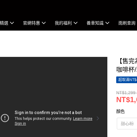
精選
官網特惠
我的福利
養車知識
雨刷查詢
【售完為
咖啡杯/
超取滿NT$
NT$1,299 
NT$1,
顏色
甜心粉