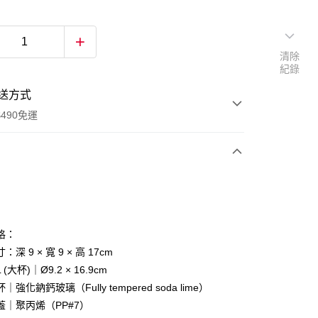
清除
紀錄
送方式
490免運
次付款
付款
格：
深 9 × 寬 9 × 高 17cm
(大杯)｜Ø9.2 × 16.9cm
強化鈉鈣玻璃（Fully tempered soda lime）
丙烯（PP#7）