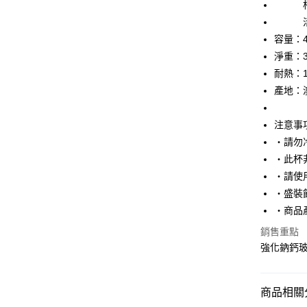
杯環｜
全盈+PAY
活動扣
容量：4
AFTEE先
淨重：3
相關說明
【關於「A
耐熱：12
ATM付款
AFTEE
產地：
便利好安
１．簡單
２．便利
注意事
運送方式
３．安心
‧請勿
全家取貨付款
【「AFT
‧此杯
每筆NT$7
１．於結帳
‧請使
付」結帳
‧盛裝
付款後全家取
２．訂單
３．收到繳
‧商品
每筆NT$7
／ATM／
銷售重點
※ 請注意
萊爾富取貨付
絡購買商品
強化鈉鈣
先享後付
每筆NT$7
※ 交易是
是否繳費成
付款後萊爾富
商品相關分
付客戶支
每筆NT$7