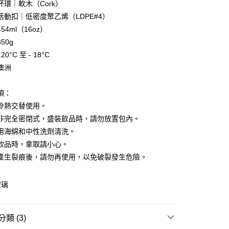
軟木（Cork）
｜低密度聚乙烯（LDPE#4）
54ml（16oz）
享後付
50g
FTEE先享後付」】
0°C 至 - 18°C
先享後付是「在收到商品之後才付款」的支付方式。 讓您購物簡單
澳洲
心！
：不需註冊會員、不需綁卡、不需儲值。
：只要手機號碼，簡訊認證，即可結帳。
項：
：先確認商品／服務後，再付款。
冷熱交替使用。
 (運費60$)
EE先享後付」結帳流程】
非完全密閉式，盛裝飲品時，請勿放置包內。
0，滿NT$490(含以上)免運費
方式選擇「AFTEE先享後付」後，將跳轉至「AFTEE先享後
用海綿和中性洗劑清洗。
頁面，進行簡訊認證並確認金額後，即可完成結帳。
飲品時，拿取請小心。
貨 (運費70$)
成立數日內，您將收到繳費通知簡訊。
費通知簡訊後14天內，點擊此簡訊中的連結，可透過四大超商
產生裂痕後，請勿再使用，以免破裂發生危險。
0，滿NT$490(含以上)免運費
網路銀行／等多元方式進行付款，方視為交易完成。
：結帳手續完成當下不需立刻繳費，但若您需要取消訂單，請聯
款 (運費70$)
的店家。未經商家同意取消之訂單仍視為有效，需透過AFTEE
玻璃
繳納相關費用。
0，滿NT$490(含以上)免運費
否成功請以「AFTEE先享後付 」之結帳頁面顯示為準，若有關於
功／繳費後需取消欲退款等相關疑問，請聯繫「AFTEE先享後
取貨 (運費70$)
類 (3)
援中心」
https://netprotections.freshdesk.com/support/home
0，滿NT$490(含以上)免運費