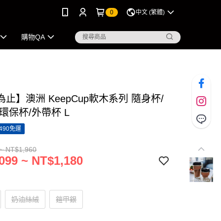
0
中文 (繁體)
購物QA
止】澳洲 KeepCup軟木系列 隨身杯/
環保杯/外帶杯 L
490免運
~ NT$1,960
099 ~ NT$1,180
奶油絲絨
鎧甲銀