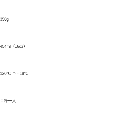
50g
54ml（16oz）
0°C 至 - 18°C
物：杯一入