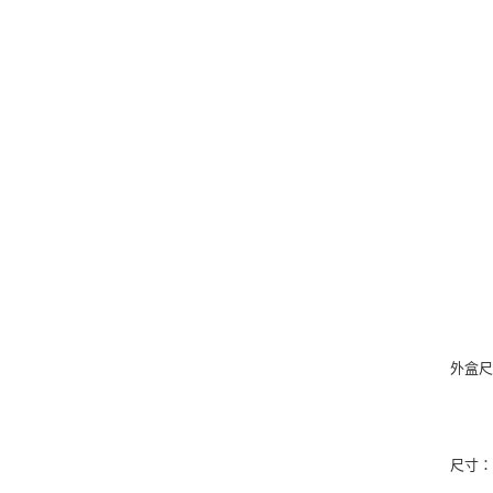
蓋｜
杯環
活動
外盒尺寸
尺寸：L