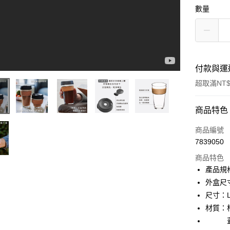
數量
付款與運
超取滿NT$
付款方式
商品特色
信用卡一
商品編號
7839050
超商取貨
商品特色
LINE Pay
產品規
外盒尺寸：
Apple Pay
尺寸：L 
街口支付
材質：杯｜
蓋｜聚
悠遊付