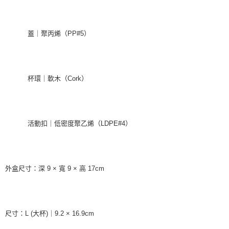
蓋｜聚丙烯（PP#5）
杯環｜軟木（Cork）
活動扣｜低密度聚乙烯（LDPE#4）
外盒尺寸：深 9 × 寬 9 × 高 17cm
尺寸：L (大杯)｜9.2 × 16.9cm