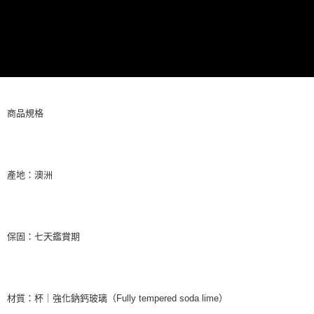
商品規格
產地：澳洲
保固：七天鑑賞期
材質：杯｜強化鈉鈣玻璃（Fully tempered soda lime）