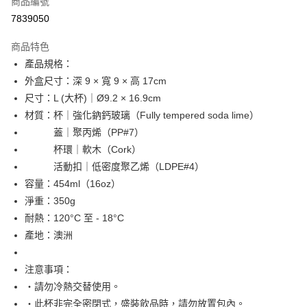
商品編號
超商取貨付款
7839050
LINE Pay
商品特色
Apple Pay
產品規格：
外盒尺寸：深 9 × 寬 9 × 高 17cm
街口支付
尺寸：L (大杯)｜Ø9.2 × 16.9cm
悠遊付
材質：杯｜強化鈉鈣玻璃（Fully tempered soda lime）
蓋｜聚丙烯（PP#7）
全盈+PAY
杯環｜軟木（Cork）
AFTEE先享後付
活動扣｜低密度聚乙烯（LDPE#4）
相關說明
容量：454ml（16oz）
【關於「AFTEE先享後付」】
淨重：350g
ATM付款
AFTEE先享後付是「在收到商品之後才付款」的支付方式。 讓您購物簡單
耐熱：120°C 至 - 18°C
便利好安心！
１．簡單：不需註冊會員、不需綁卡、不需儲值。
產地：澳洲
運送方式
２．便利：只要手機號碼，簡訊認證，即可結帳。
３．安心：先確認商品／服務後，再付款。
全家取貨付款 (運費60$)
注意事項：
每筆NT$70，滿NT$490(含以上)免運費
【「AFTEE先享後付」結帳流程】
‧請勿冷熱交替使用。
１．於結帳方式選擇「AFTEE先享後付」後，將跳轉至「AFTEE先享後付」
‧此杯非完全密閉式，盛裝飲品時，請勿放置包內。
付款後全家取貨 (運費70$)
結帳頁面，進行簡訊認證並確認金額後，即可完成結帳。