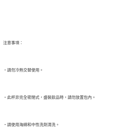
注意事項：
‧請勿冷熱交替使用。
‧此杯非完全密閉式，盛裝飲品時，請勿放置包內。
‧請使用海綿和中性洗劑清洗。