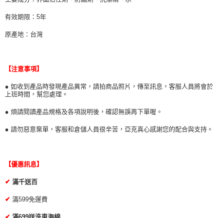
有效期限：5年
原產地：台灣
【注意事項】
● 如收到產品時發現產品異常，請拍商品照片，傳至訊息，客服人員將會於
上班時間，幫您處理。
● 煩請閱讀產品規格及各項說明後，確認無誤再下單喔。
● 請勿惡意棄單，客服和倉儲人員很辛苦，亞克真心感謝您的配合與支持。
【優惠訊息】
✔
滿千送百
✔
滿599免運費
✔
滿699送洗車海綿