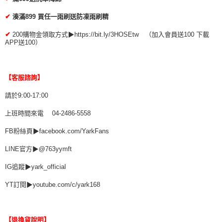
✔
湊滿899 買任一雨刷送防凍雨刷精
✔
200購物金領取方式▶https://bit.ly/3HOSEtw （加入會員送100 下載
APP送100）
【客服諮詢】
請於9:00-17:00
上班時間來電 04-2486-5558
FB粉絲頁▶facebook.com/YarkFans
LINE官方▶@763yymft
IG追蹤▶yark_official
YT訂閱▶youtube.com/c/yark168
【退換貨說明】