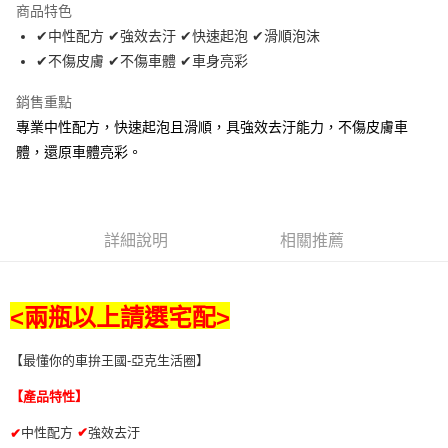
商品特色
Apple Pay
✔中性配方 ✔強效去汙 ✔快速起泡 ✔滑順泡沫
✔不傷皮膚 ✔不傷車體 ✔車身亮彩
街口支付
銷售重點
悠遊付
專業中性配方，快速起泡且滑順，具強效去汙能力，不傷皮膚車
全盈+PAY
體，還原車體亮彩。
AFTEE先享後付
相關說明
【關於「AFTEE先享後付」】
詳細說明
相關推薦
ATM付款
AFTEE先享後付是「在收到商品之後才付款」的支付方式。 讓您購物簡單
便利好安心！
１．簡單：不需註冊會員、不需綁卡、不需儲值。
運送方式
２．便利：只要手機號碼，簡訊認證，即可結帳。
<兩瓶以上請選宅配>
３．安心：先確認商品／服務後，再付款。
全家取貨付款 (運費60$)
每筆NT$70，滿NT$490(含以上)免運費
【「AFTEE先享後付」結帳流程】
【最懂你的車拚王國-亞克生活圈】
１．於結帳方式選擇「AFTEE先享後付」後，將跳轉至「AFTEE先享後付」
付款後全家取貨 (運費70$)
結帳頁面，進行簡訊認證並確認金額後，即可完成結帳。
【產品特性】
２．訂單成立數日內，您將收到繳費通知簡訊。
每筆NT$70，滿NT$490(含以上)免運費
３．收到繳費通知簡訊後14天內，點擊此簡訊中的連結，可透過四大超商／
中性配方
✔
強效去汙
✔
ATM／網路銀行／等多元方式進行付款，方視為交易完成。