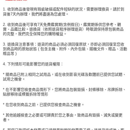
1. 收到商品後發現有瑕疵破損或配件短缺的狀況，需要辦理換貨，請於到
貨後7天內辦理，我們將盡速為您處理。
2. 收到商品後可享有7天免費鑑賞期(含例假日)，鑑賞期係供您參考、觀
賞、品鑑比較。退換貨（依照退貨程序辦理退貨）時敬請保持原包裝商品
的完整，我們完全保障您的購物權益。
3. 退換貨注意事項：退貨的商品必須必須回復原狀，亦即必須回復至您收
到商品時的原始狀態 ( 包含主機、附件、內外包裝、隨機文件、贈品、活動
贈品等 )
4. 下列情形可能影響您的退貨權限：
* 隨商品已附上相同之試用品，或在收到影音光碟及軟體前已提供您試聽、
試用之機會。
* 在不影響您檢查商品情形下，您將商品包裝毀損、封條移除、吊牌拆除、
貼膠移除或標籤拆除等情形
* 在您收到商品之前，已提供您檢查商品之機會。
* 其他逾越檢查之必要或可歸責於您之事由，致商品有毀損、滅失或變更
者。