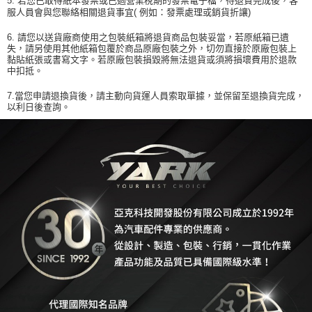
5. 若您已取得紙本發票或已過營業稅期的發票電子檔，待退貨完成後，客
服人員會與您聯絡相關退貨事宜( 例如：發票處理或銷貨折讓)
6. 請您以送貨廠商使用之包裝紙箱將退貨商品包裝妥當，若原紙箱已遺
失，請另使用其他紙箱包覆於商品原廠包裝之外，切勿直接於原廠包裝上
黏貼紙張或書寫文字。若原廠包裝損毀將無法退貨或須將損壞費用於退款
中扣抵。
7.當您申請退換貨後，請主動向貨運人員索取單據，並保留至退換貨完成，
以利日後查詢。