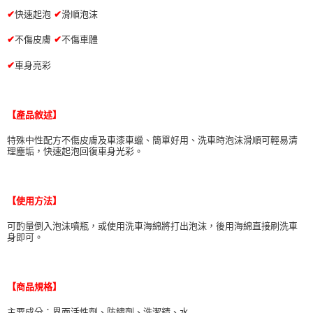
萊爾富取貨付款 (運費70$)
※ 請注意：結帳手續完成當下不需立刻繳費，但若您需要取消訂單，請聯絡
✔
快速起泡
✔
滑順泡沫
每筆NT$70，滿NT$490(含以上)免運費
購買商品的店家。未經商家同意取消之訂單仍視為有效，需透過AFTEE先享
後付繳納相關費用。
✔
不傷皮膚
✔
不傷車體
付款後萊爾富取貨 (運費70$)
※ 交易是否成功請以「AFTEE先享後付 」之結帳頁面顯示為準，若有關於
是否繳費成功／繳費後需取消欲退款等相關疑問，請聯繫「AFTEE先享後付
✔
車身亮彩
每筆NT$70，滿NT$490(含以上)免運費
客戶支援中心」
https://netprotections.freshdesk.com/support/home
7-11取貨付款 (運費70$)
【注意事項】
１．透過由恩沛科技股份有限公司提供之「AFTEE先享後付」服務完成之交
每筆NT$70，滿NT$490(含以上)免運費
【產品敘述】
易，需依本服務之必要範圍內提供個人資料，並將交易相關給付款項請求債
權轉讓予恩沛科技股份有限公司。
付款後7-11取貨 (運費70$)
特殊中性配方不傷皮膚及車漆車蠟、簡單好用、洗車時泡沫滑順可輕易清
２．關於個人資料處理事宜，請瀏覽以下網址：
理塵垢，快速起泡回復車身光彩。
每筆NT$70，滿NT$490(含以上)免運費
https://aftee.tw/terms/#terms3
３．未成年的使用者請事先徵得法定代理人或監護人之同意方可使用
宅配寄送，滿490免運費(運費$70)
「AFTEE先享後付」，若未經同意申辦者引起之損失，本公司不負相關責
任。
每筆NT$70，滿NT$490(含以上)免運費
【使用方法】
４．使用「AFTEE先享後付」時，將依據個別帳號之用戶狀況，依本公司即
時審查核予不同之上限額度；若仍有額度不足之情形，本公司將視審查結果
可酌量倒入泡沫噴瓶，或使用洗車海綿將打出泡沫，後用海綿直接刷洗車
請求用戶進行身份認證。
身即可。
５．嚴禁一人註冊多個帳號或使用他人資訊註冊。若發現惡意使用之情形，
恩沛科技股份有限公司將有權停止該用戶之使用額度並採取法律行動。
【商品規格】
主要成分：界面活性劑、防鏽劑、洗潔精、水