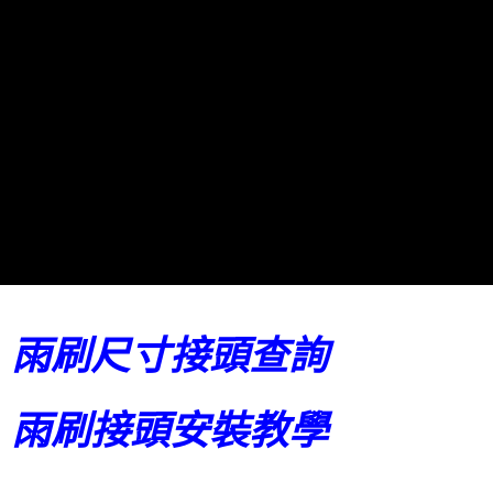
２．訂單成立數日內，您將收到繳費通知簡訊。
３．收到繳費通知簡訊後14天內，點擊此簡訊中的連結，可透過四大超商／
ATM／網路銀行／等多元方式進行付款，方視為交易完成。
※ 請注意：結帳手續完成當下不需立刻繳費，但若您需要取消訂單，請聯絡
購買商品的店家。未經商家同意取消之訂單仍視為有效，需透過AFTEE先享
後付繳納相關費用。
※ 交易是否成功請以「AFTEE先享後付 」之結帳頁面顯示為準，若有關於
是否繳費成功／繳費後需取消欲退款等相關疑問，請聯繫「AFTEE先享後付
客戶支援中心」
https://netprotections.freshdesk.com/support/home
【注意事項】
１．透過由恩沛科技股份有限公司提供之「AFTEE先享後付」服務完成之交
易，需依本服務之必要範圍內提供個人資料，並將交易相關給付款項請求債
權轉讓予恩沛科技股份有限公司。
２．關於個人資料處理事宜，請瀏覽以下網址：
https://aftee.tw/terms/#terms3
３．未成年的使用者請事先徵得法定代理人或監護人之同意方可使用
雨刷尺寸接頭查詢
「AFTEE先享後付」，若未經同意申辦者引起之損失，本公司不負相關責
任。
４．使用「AFTEE先享後付」時，將依據個別帳號之用戶狀況，依本公司即
時審查核予不同之上限額度；若仍有額度不足之情形，本公司將視審查結果
雨刷接頭安裝教學
請求用戶進行身份認證。
５．嚴禁一人註冊多個帳號或使用他人資訊註冊。若發現惡意使用之情形，
恩沛科技股份有限公司將有權停止該用戶之使用額度並採取法律行動。