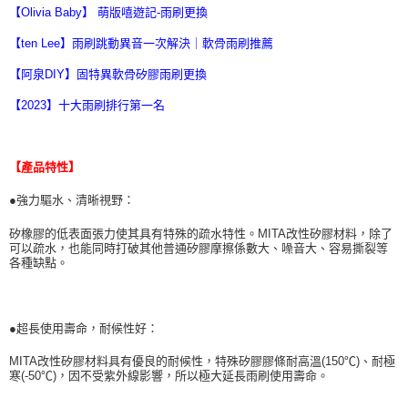
【Olivia Baby】 萌版嘻遊記-雨刷更換
【ten Lee】雨刷跳動異音一次解決｜軟骨雨刷推薦
【阿泉DIY】固特異軟骨矽膠雨刷更換
【2023】十大雨刷排行第一名
【產品特性】
●強力驅水、清晰視野：
矽橡膠的低表面張力使其具有特殊的疏水特性。MITA改性矽膠材料，除了
可以疏水，也能同時打破其他普通矽膠摩擦係數大、噪音大、容易撕裂等
各種缺點。
●超長使用壽命，耐候性好：
MITA改性矽膠材料具有優良的耐候性，特殊矽膠膠條耐高溫(150℃)、耐極
寒(-50℃)，因不受紫外線影響，所以極大延長雨刷使用壽命。