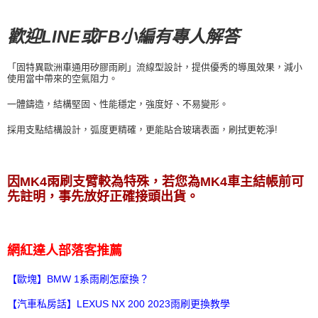
歡迎LINE或FB小編有專人解答
「固特異歐洲車通用矽膠雨刷」流線型設計，提供優秀的導風效果，減小
使用當中帶來的空氣阻力。
一體鑄造，結構堅固、性能穩定，強度好、不易變形。
採用支點結構設計，弧度更精確，更能貼合玻璃表面，刷拭更乾淨!
因MK4雨刷支臂較為特殊，
若您為MK4車主結帳前可
先註明，事先放好正確接頭出貨。
網紅達人部落客推薦
【歐塊】BMW 1系雨刷怎麼換？
【汽車私房話】LEXUS NX 200 2023雨刷更換教學