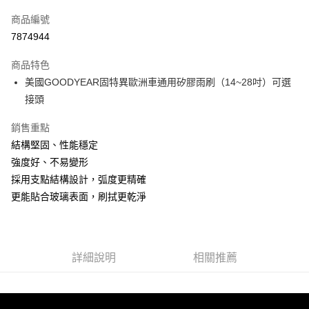
信用卡一次付款
商品編號
LINE Pay
7874944
Apple Pay
商品特色
街口支付
美國GOODYEAR固特異歐洲車通用矽膠雨刷（14~28吋）可選
接頭
悠遊付
銷售重點
全盈+PAY
結構堅固、性能穩定
AFTEE先享後付
強度好、不易變形
相關說明
採用支點結構設計，弧度更精確
【關於「AFTEE先享後付」】
更能貼合玻璃表面，刷拭更乾淨
ATM付款
AFTEE先享後付是「在收到商品之後才付款」的支付方式。 讓您購物簡單
便利好安心！
１．簡單：不需註冊會員、不需綁卡、不需儲值。
運送方式
２．便利：只要手機號碼，簡訊認證，即可結帳。
３．安心：先確認商品／服務後，再付款。
宅配寄送，滿490免運費(運費$70)
詳細說明
相關推薦
每筆NT$70，滿NT$490(含以上)免運費
【「AFTEE先享後付」結帳流程】
１．於結帳方式選擇「AFTEE先享後付」後，將跳轉至「AFTEE先享後付」
結帳頁面，進行簡訊認證並確認金額後，即可完成結帳。