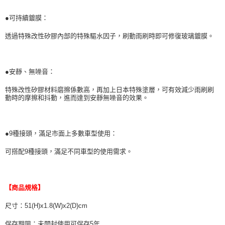
●可持續鍍膜：
透過特殊改性矽膠內部的特殊驅水因子，刷動雨刷時即可修復玻璃鍍膜。
●安靜、無噪音：
特殊改性矽膠材料磨擦係數高，再加上日本特殊塗層，可有效減少雨刷刷
動時的摩擦和抖動，進而達到安靜無噪音的效果。
●9種接頭，滿足市面上多數車型使用：
可搭配9種接頭，滿足不同車型的使用需求。
【商品規格】
尺寸：51(H)x1.8(W)x2(D)cm
保存期限：未開封使用可保存5年