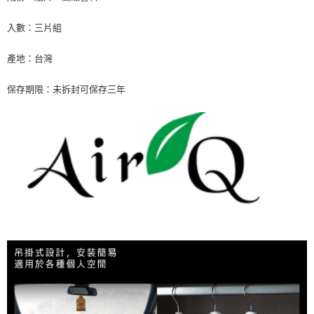
入數：三片組
產地：台灣
保存期限：未拆封可保存三年