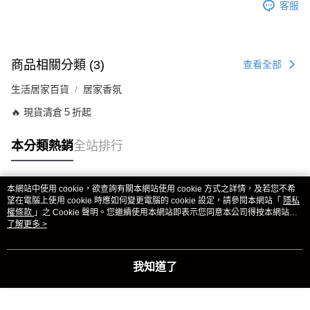
客服
商品相關分類 (3)
查看全部
生活居家百貨
居家香氛
🔥 現貨清倉５折起
本分類熱銷
全站排行
本網站中使用 cookie，欲查詢有關本網站使用 cookie 方式之詳情，及若您不希
熱門標籤
望在電腦上使用 cookie 時應如何變更電腦的 cookie 設定，請參閱本網站「
隱私
權條款
」之 Cookie 聲明。您繼續使用本網站即表示您同意本公司得按本網站使
用條款之 Cookie 聲明使用 cookie。
了解更多 >
我知道了