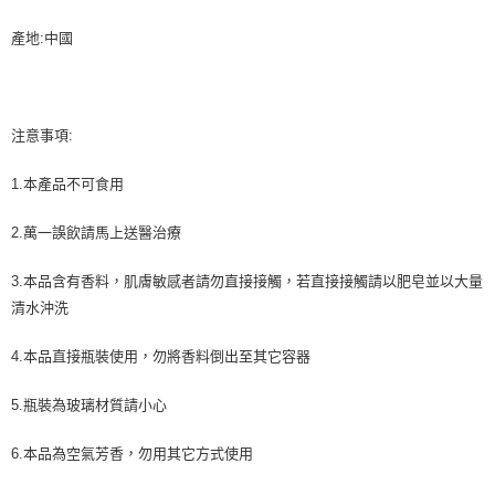
４．使用「AFTEE先享後付」時，將依據個別帳號之用戶狀況，依本公司即
時審查核予不同之上限額度；若仍有額度不足之情形，本公司將視審查結果
產地:中國
請求用戶進行身份認證。
５．嚴禁一人註冊多個帳號或使用他人資訊註冊。若發現惡意使用之情形，
恩沛科技股份有限公司將有權停止該用戶之使用額度並採取法律行動。
注意事項:
1.本產品不可食用
2.萬一誤飲請馬上送醫治療
3.本品含有香料，肌膚敏感者請勿直接接觸，若直接接觸請以肥皂並以大量
清水沖洗
4.本品直接瓶裝使用，勿將香料倒出至其它容器
5.瓶裝為玻璃材質請小心
6.本品為空氣芳香，勿用其它方式使用