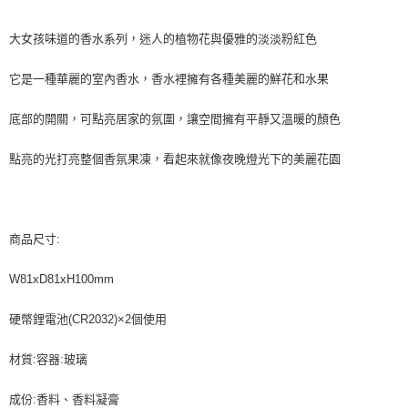
２．便利：只要手機號碼，簡訊認證，即可結帳。
３．安心：先確認商品／服務後，再付款。
全家取貨付款 (運費60$)
大女孩味道的香水系列，迷人的植物花與優雅的淡淡粉紅色
每筆NT$70，滿NT$490(含以上)免運費
【「AFTEE先享後付」結帳流程】
１．於結帳方式選擇「AFTEE先享後付」後，將跳轉至「AFTEE先享後付」
它是一種華麗的室內香水，香水裡擁有各種美麗的鮮花和水果
付款後全家取貨 (運費70$)
結帳頁面，進行簡訊認證並確認金額後，即可完成結帳。
２．訂單成立數日內，您將收到繳費通知簡訊。
每筆NT$70，滿NT$490(含以上)免運費
３．收到繳費通知簡訊後14天內，點擊此簡訊中的連結，可透過四大超商／
底部的開關，可點亮居家的氛圍，讓空間擁有平靜又溫暖的顏色
ATM／網路銀行／等多元方式進行付款，方視為交易完成。
萊爾富取貨付款 (運費70$)
※ 請注意：結帳手續完成當下不需立刻繳費，但若您需要取消訂單，請聯絡
點亮的光打亮整個香氛果凍，看起來就像夜晚燈光下的美麗花園
每筆NT$70，滿NT$490(含以上)免運費
購買商品的店家。未經商家同意取消之訂單仍視為有效，需透過AFTEE先享
後付繳納相關費用。
付款後萊爾富取貨 (運費70$)
※ 交易是否成功請以「AFTEE先享後付 」之結帳頁面顯示為準，若有關於
是否繳費成功／繳費後需取消欲退款等相關疑問，請聯繫「AFTEE先享後付
每筆NT$70，滿NT$490(含以上)免運費
客戶支援中心」
https://netprotections.freshdesk.com/support/home
商品尺寸:
7-11取貨付款 (運費70$)
【注意事項】
W81xD81xH100mm
１．透過由恩沛科技股份有限公司提供之「AFTEE先享後付」服務完成之交
每筆NT$70，滿NT$490(含以上)免運費
易，需依本服務之必要範圍內提供個人資料，並將交易相關給付款項請求債
權轉讓予恩沛科技股份有限公司。
付款後7-11取貨 (運費70$)
硬幣鋰電池(CR2032)×2個使用
２．關於個人資料處理事宜，請瀏覽以下網址：
每筆NT$70，滿NT$490(含以上)免運費
https://aftee.tw/terms/#terms3
材質:容器:玻璃
３．未成年的使用者請事先徵得法定代理人或監護人之同意方可使用
宅配寄送，滿490免運費(運費$70)
「AFTEE先享後付」，若未經同意申辦者引起之損失，本公司不負相關責
任。
每筆NT$70，滿NT$490(含以上)免運費
成份:香料、香料凝膏