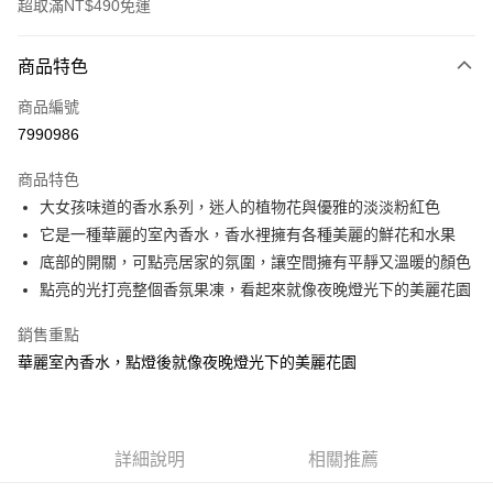
超取滿NT$490免運
付款方式
商品特色
信用卡一次付款
商品編號
超商取貨付款
7990986
LINE Pay
商品特色
Apple Pay
大女孩味道的香水系列，迷人的植物花與優雅的淡淡粉紅色
它是一種華麗的室內香水，香水裡擁有各種美麗的鮮花和水果
街口支付
底部的開關，可點亮居家的氛圍，讓空間擁有平靜又溫暖的顏色
悠遊付
點亮的光打亮整個香氛果凍，看起來就像夜晚燈光下的美麗花園
全盈+PAY
銷售重點
華麗室內香水，點燈後就像夜晚燈光下的美麗花園
AFTEE先享後付
相關說明
【關於「AFTEE先享後付」】
ATM付款
AFTEE先享後付是「在收到商品之後才付款」的支付方式。 讓您購物簡單
便利好安心！
詳細說明
相關推薦
１．簡單：不需註冊會員、不需綁卡、不需儲值。
運送方式