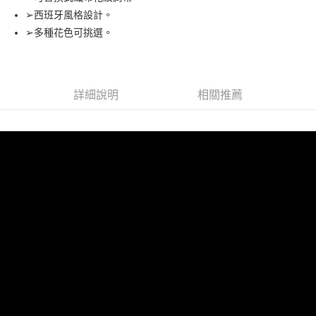
➢西班牙風格設計。
街口支付
➢多種花色可挑選。
悠遊付
全盈+PAY
詳細說明
相關推薦
AFTEE先享後付
相關說明
【關於「AFTEE先享後付」】
ATM付款
AFTEE先享後付是「在收到商品之後才付款」的支付方式。 讓您購物簡單
便利好安心！
１．簡單：不需註冊會員、不需綁卡、不需儲值。
運送方式
２．便利：只要手機號碼，簡訊認證，即可結帳。
３．安心：先確認商品／服務後，再付款。
全家取貨付款 (運費60$)
每筆NT$70，滿NT$490(含以上)免運費
【「AFTEE先享後付」結帳流程】
１．於結帳方式選擇「AFTEE先享後付」後，將跳轉至「AFTEE先享後付」
付款後全家取貨 (運費70$)
結帳頁面，進行簡訊認證並確認金額後，即可完成結帳。
２．訂單成立數日內，您將收到繳費通知簡訊。
每筆NT$70，滿NT$490(含以上)免運費
３．收到繳費通知簡訊後14天內，點擊此簡訊中的連結，可透過四大超商／
ATM／網路銀行／等多元方式進行付款，方視為交易完成。
萊爾富取貨付款 (運費70$)
※ 請注意：結帳手續完成當下不需立刻繳費，但若您需要取消訂單，請聯絡
每筆NT$70，滿NT$490(含以上)免運費
購買商品的店家。未經商家同意取消之訂單仍視為有效，需透過AFTEE先享