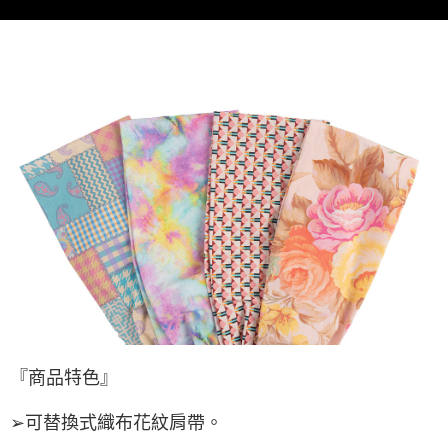
後付繳納相關費用。
付款後萊爾富取貨 (運費70$)
※ 交易是否成功請以「AFTEE先享後付 」之結帳頁面顯示為準，若有關於
是否繳費成功／繳費後需取消欲退款等相關疑問，請聯繫「AFTEE先享後付
每筆NT$70，滿NT$490(含以上)免運費
客戶支援中心」
https://netprotections.freshdesk.com/support/home
7-11取貨付款 (運費70$)
【注意事項】
１．透過由恩沛科技股份有限公司提供之「AFTEE先享後付」服務完成之交
每筆NT$70，滿NT$490(含以上)免運費
易，需依本服務之必要範圍內提供個人資料，並將交易相關給付款項請求債
權轉讓予恩沛科技股份有限公司。
付款後7-11取貨 (運費70$)
２．關於個人資料處理事宜，請瀏覽以下網址：
每筆NT$70，滿NT$490(含以上)免運費
https://aftee.tw/terms/#terms3
３．未成年的使用者請事先徵得法定代理人或監護人之同意方可使用
宅配寄送，滿490免運費(運費$70)
「AFTEE先享後付」，若未經同意申辦者引起之損失，本公司不負相關責
任。
每筆NT$70，滿NT$490(含以上)免運費
４．使用「AFTEE先享後付」時，將依據個別帳號之用戶狀況，依本公司即
時審查核予不同之上限額度；若仍有額度不足之情形，本公司將視審查結果
請求用戶進行身份認證。
５．嚴禁一人註冊多個帳號或使用他人資訊註冊。若發現惡意使用之情形，
恩沛科技股份有限公司將有權停止該用戶之使用額度並採取法律行動。
『商品特色』
➢可替換式織布花紋肩帶。