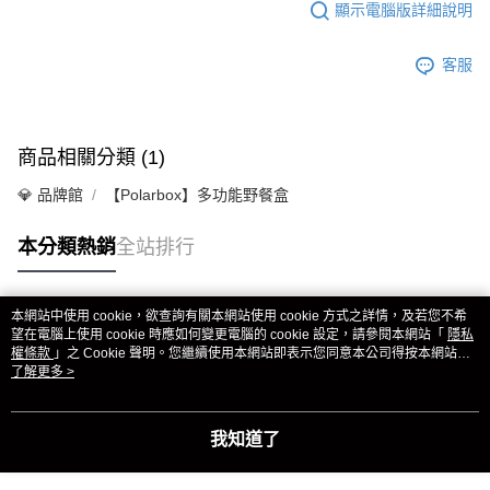
顯示電腦版詳細說明
客服
商品相關分類 (1)
💎 品牌館
【Polarbox】多功能野餐盒
本分類熱銷
全站排行
本網站中使用 cookie，欲查詢有關本網站使用 cookie 方式之詳情，及若您不希
熱門標籤
望在電腦上使用 cookie 時應如何變更電腦的 cookie 設定，請參閱本網站「
隱私
權條款
」之 Cookie 聲明。您繼續使用本網站即表示您同意本公司得按本網站使
用條款之 Cookie 聲明使用 cookie。
了解更多 >
我知道了