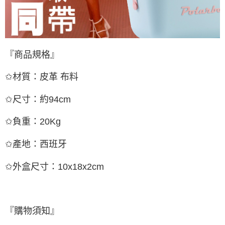
『商品規格』
✩材質：皮革 布料
✩尺寸：約94cm
✩負重：20Kg
✩產地：西班牙
✩外盒尺寸：10x18x2cm
『購物須知』