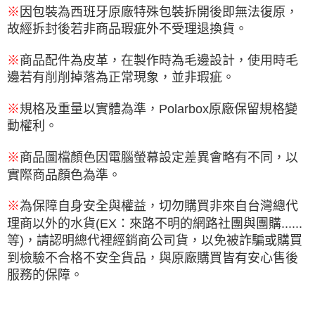
※
因包裝為西班牙原廠特殊包裝拆開後即無法復原，
故經拆封後若非商品瑕疵外不受理退換貨。
※
商品配件為皮革，在製作時為毛邊設計，使用時毛
邊若有削削掉落為正常現象，並非瑕疵。
※
規格及重量以實體為準，Polarbox原廠保留規格變
動權利。
※
商品圖檔顏色因電腦螢幕設定差異會略有不同，以
實際商品顏色為準。
※
為保障自身安全與權益，切勿購買非來自台灣總代
理商以外的水貨(EX：來路不明的網路社團與團購......
等)，請認明總代裡經銷商公司貨，以免被詐騙或購買
到檢驗不合格不安全貨品，與原廠購買皆有安心售後
服務的保障。