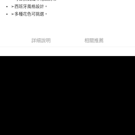
➢西班牙風格設計。
街口支付
➢多種花色可挑選。
悠遊付
全盈+PAY
詳細說明
相關推薦
AFTEE先享後付
相關說明
【關於「AFTEE先享後付」】
ATM付款
AFTEE先享後付是「在收到商品之後才付款」的支付方式。 讓您購物簡單
便利好安心！
１．簡單：不需註冊會員、不需綁卡、不需儲值。
運送方式
２．便利：只要手機號碼，簡訊認證，即可結帳。
３．安心：先確認商品／服務後，再付款。
全家取貨付款 (運費60$)
每筆NT$70，滿NT$490(含以上)免運費
【「AFTEE先享後付」結帳流程】
１．於結帳方式選擇「AFTEE先享後付」後，將跳轉至「AFTEE先享後付」
付款後全家取貨 (運費70$)
結帳頁面，進行簡訊認證並確認金額後，即可完成結帳。
２．訂單成立數日內，您將收到繳費通知簡訊。
每筆NT$70，滿NT$490(含以上)免運費
３．收到繳費通知簡訊後14天內，點擊此簡訊中的連結，可透過四大超商／
ATM／網路銀行／等多元方式進行付款，方視為交易完成。
萊爾富取貨付款 (運費70$)
※ 請注意：結帳手續完成當下不需立刻繳費，但若您需要取消訂單，請聯絡
每筆NT$70，滿NT$490(含以上)免運費
購買商品的店家。未經商家同意取消之訂單仍視為有效，需透過AFTEE先享