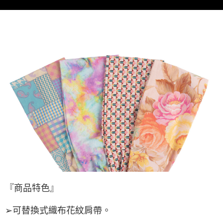
後付繳納相關費用。
付款後萊爾富取貨 (運費70$)
※ 交易是否成功請以「AFTEE先享後付 」之結帳頁面顯示為準，若有關於
是否繳費成功／繳費後需取消欲退款等相關疑問，請聯繫「AFTEE先享後付
每筆NT$70，滿NT$490(含以上)免運費
客戶支援中心」
https://netprotections.freshdesk.com/support/home
7-11取貨付款 (運費70$)
【注意事項】
１．透過由恩沛科技股份有限公司提供之「AFTEE先享後付」服務完成之交
每筆NT$70，滿NT$490(含以上)免運費
易，需依本服務之必要範圍內提供個人資料，並將交易相關給付款項請求債
權轉讓予恩沛科技股份有限公司。
付款後7-11取貨 (運費70$)
２．關於個人資料處理事宜，請瀏覽以下網址：
每筆NT$70，滿NT$490(含以上)免運費
https://aftee.tw/terms/#terms3
３．未成年的使用者請事先徵得法定代理人或監護人之同意方可使用
宅配寄送，滿490免運費(運費$70)
「AFTEE先享後付」，若未經同意申辦者引起之損失，本公司不負相關責
任。
每筆NT$70，滿NT$490(含以上)免運費
４．使用「AFTEE先享後付」時，將依據個別帳號之用戶狀況，依本公司即
時審查核予不同之上限額度；若仍有額度不足之情形，本公司將視審查結果
請求用戶進行身份認證。
５．嚴禁一人註冊多個帳號或使用他人資訊註冊。若發現惡意使用之情形，
恩沛科技股份有限公司將有權停止該用戶之使用額度並採取法律行動。
『商品特色』
➢可替換式織布花紋肩帶。