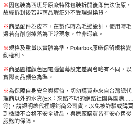
※
因包裝為西班牙原廠特殊包裝拆開後即無法復原，
故經拆封後若非商品瑕疵外不受理退換貨。
※
商品配件為皮革，在製作時為毛邊設計，使用時毛
邊若有削削掉落為正常現象，並非瑕疵。
※
規格及重量以實體為準，Polarbox原廠保留規格變
動權利。
※
商品圖檔顏色因電腦螢幕設定差異會略有不同，以
實際商品顏色為準。
※
為保障自身安全與權益，切勿購買非來自台灣總代
理商以外的水貨(EX：來路不明的網路社團與團購......
等)，請認明總代裡經銷商公司貨，以免被詐騙或購買
到檢驗不合格不安全貨品，與原廠購買皆有安心售後
服務的保障。