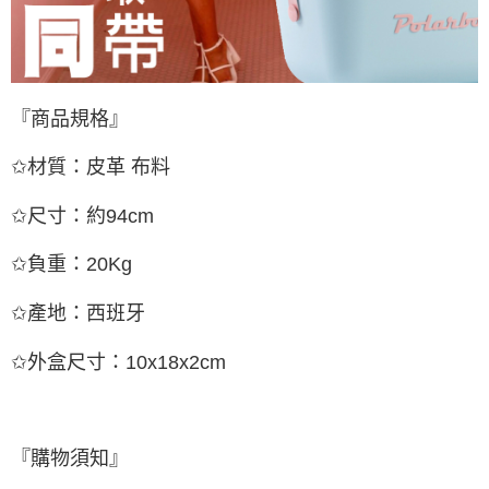
『商品規格』
✩材質：皮革 布料
✩尺寸：約94cm
✩負重：20Kg
✩產地：西班牙
✩外盒尺寸：10x18x2cm
『購物須知』