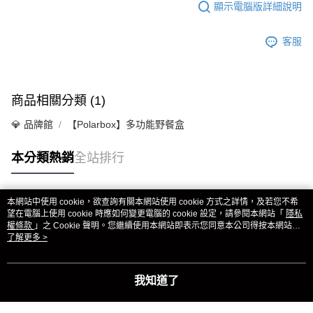
顯示電腦版詳細說明
客服
商品相關分類 (1)
💎 品牌館
【Polarbox】多功能野餐盒
本分類熱銷
全站排行
本網站中使用 cookie，欲查詢有關本網站使用 cookie 方式之詳情，及若您不希
熱門標籤
望在電腦上使用 cookie 時應如何變更電腦的 cookie 設定，請參閱本網站「
隱私
權條款
」之 Cookie 聲明。您繼續使用本網站即表示您同意本公司得按本網站使
用條款之 Cookie 聲明使用 cookie。
了解更多 >
我知道了