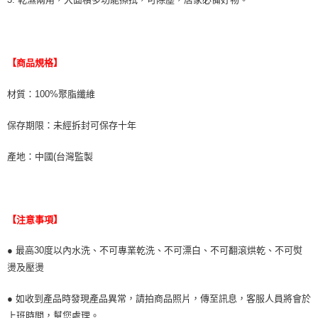
【商品規格】
材質：100%聚脂纖維
保存期限：未經拆封可保存十年
產地：中國(台灣監製
【注意事項】
● 最高30度以內水洗、不可專業乾洗、不可漂白、不可翻滾烘乾、不可熨
燙及壓燙
● 如收到產品時發現產品異常，請拍商品照片，傳至訊息，客服人員將會於
上班時間，幫您處理。