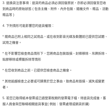
3. 退換貨注意事項：退貨的商品必須必須回復原狀，亦即必須回復至您收
到商品時的原始狀態 ( 包含主機、附件、內外包裝、隨機文件、贈品、活動
贈品等 )
4. 下列情形可能影響您的退貨權限：
* 隨商品已附上相同之試用品，或在收到影音光碟及軟體前已提供您試聽、
試用之機會。
* 在不影響您檢查商品情形下，您將商品包裝毀損、封條移除、吊牌拆除、
貼膠移除或標籤拆除等情形
* 在您收到商品之前，已提供您檢查商品之機會。
* 其他逾越檢查之必要或可歸責於您之事由，致商品有毀損、滅失或變更
者。
5. 若您已取得紙本發票或已過營業稅期的發票電子檔，待退貨完成後，客
服人員會與您聯絡相關退貨事宜( 例如：發票處理或銷貨折讓)