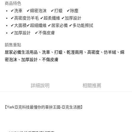
商品特色
Apple Pay
✔洗車 ✔綿密泡沫 ✔打蠟 ✔除塵
✔高密度仿羊毛 ✔超柔纖維 ✔加厚設計
街口支付
✔大面積✔超細纖維 ✔居家必備 ✔多功能擦拭
悠遊付
✔加厚設計 ✔不傷皮膚
全盈+PAY
銷售重點
居家必備生活用品、洗車、打蠟、乾溼兩用、高密度、仿羊絨、綿
AFTEE先享後付
密泡沫、加厚設計、不傷皮膚
相關說明
【關於「AFTEE先享後付」】
ATM付款
AFTEE先享後付是「在收到商品之後才付款」的支付方式。 讓您購物簡單
便利好安心！
１．簡單：不需註冊會員、不需綁卡、不需儲值。
運送方式
詳細說明
相關推薦
２．便利：只要手機號碼，簡訊認證，即可結帳。
３．安心：先確認商品／服務後，再付款。
全家取貨付款 (運費60$)
每筆NT$70，滿NT$490(含以上)免運費
【「AFTEE先享後付」結帳流程】
【Yark亞克科技最懂你的車拚王國-亞克生活圈】
１．於結帳方式選擇「AFTEE先享後付」後，將跳轉至「AFTEE先享後付」
付款後全家取貨 (運費70$)
結帳頁面，進行簡訊認證並確認金額後，即可完成結帳。
２．訂單成立數日內，您將收到繳費通知簡訊。
每筆NT$70，滿NT$490(含以上)免運費
３．收到繳費通知簡訊後14天內，點擊此簡訊中的連結，可透過四大超商／
ATM／網路銀行／等多元方式進行付款，方視為交易完成。