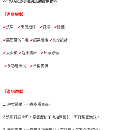
萊爾富取貨付款 (運費70$)
<< YARK仿羊毛清洗擦拭手套>>
※ 請注意：結帳手續完成當下不需立刻繳費，但若您需要取消訂單，請聯絡
每筆NT$70，滿NT$490(含以上)免運費
購買商品的店家。未經商家同意取消之訂單仍視為有效，需透過AFTEE先享
後付繳納相關費用。
【產品特性】
付款後萊爾富取貨 (運費70$)
※ 交易是否成功請以「AFTEE先享後付 」之結帳頁面顯示為準，若有關於
是否繳費成功／繳費後需取消欲退款等相關疑問，請聯繫「AFTEE先享後付
洗車
綿密泡沫
打蠟
除塵
✔
✔
✔
✔
每筆NT$70，滿NT$490(含以上)免運費
客戶支援中心」
https://netprotections.freshdesk.com/support/home
7-11取貨付款 (運費70$)
高密度仿羊毛
超柔纖維
加厚設計
✔
✔
✔
【注意事項】
１．透過由恩沛科技股份有限公司提供之「AFTEE先享後付」服務完成之交
每筆NT$70，滿NT$490(含以上)免運費
易，需依本服務之必要範圍內提供個人資料，並將交易相關給付款項請求債
大面積
超細纖維
居家必備
✔
✔
✔
權轉讓予恩沛科技股份有限公司。
付款後7-11取貨 (運費70$)
２．關於個人資料處理事宜，請瀏覽以下網址：
每筆NT$70，滿NT$490(含以上)免運費
多功能擦拭
不傷皮膚
✔
✔
https://aftee.tw/terms/#terms3
３．未成年的使用者請事先徵得法定代理人或監護人之同意方可使用
宅配寄送，滿490免運費(運費$70)
「AFTEE先享後付」，若未經同意申辦者引起之損失，本公司不負相關責
任。
每筆NT$70，滿NT$490(含以上)免運費
４．使用「AFTEE先享後付」時，將依據個別帳號之用戶狀況，依本公司即
【產品敘述】
時審查核予不同之上限額度；若仍有額度不足之情形，本公司將視審查結果
請求用戶進行身份認證。
５．嚴禁一人註冊多個帳號或使用他人資訊註冊。若發現惡意使用之情形，
1. 超柔纖維，不傷皮膚表面。
恩沛科技股份有限公司將有權停止該用戶之使用額度並採取法律行動。
2 洗車打蠟皆可，高密度仿羊毛加厚設計，可打綿密泡沫。
3. 乾濕兩用，大面積多功能擦拭，可除塵，居家必備好物。