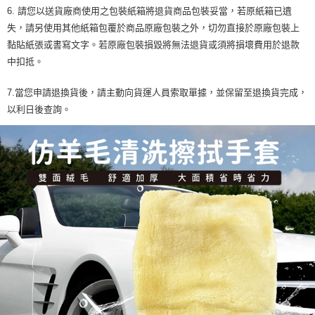
6. 請您以送貨廠商使用之包裝紙箱將退貨商品包裝妥當，若原紙箱已遺
失，請另使用其他紙箱包覆於商品原廠包裝之外，切勿直接於原廠包裝上
黏貼紙張或書寫文字。若原廠包裝損毀將無法退貨或須將損壞費用於退款
中扣抵。
7.當您申請退換貨後，請主動向貨運人員索取單據，並保留至退換貨完成，
以利日後查詢。