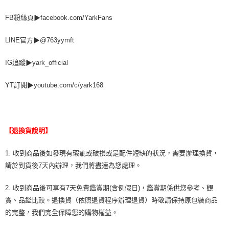
FB粉絲頁▶facebook.com/YarkFans
LINE官方▶@763yymft
IG追蹤▶yark_official
YT訂閱▶youtube.com/c/yark168
【退換貨說明】
1. 收到商品後如發現有瑕疵或破損或是配件短缺的狀況，需要辦理換貨，
請於到貨後7天內辦理，我們將盡速為您處理。
2. 收到商品後可享有7天免費鑑賞期(含例假日)，鑑賞期係供您參考、觀
賞、品鑑比較。退換貨（依照退貨程序辦理退貨）時敬請保持原包裝商品
的完整，我們完全保障您的購物權益。