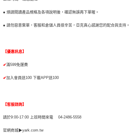
● 煩請閱讀產品規格及各項說明後，確認無誤再下單喔。
● 請勿惡意棄單，客服和倉儲人員很辛苦，亞克真心感謝您的配合與支持。
【優惠訊息】
滿599免運費
✔
加入會員送100 下載APP送100
✔
【客服諮詢】
請於9:00-17:00 上班時間來電 04-2486-5558
官網商城▶yark.com.tw