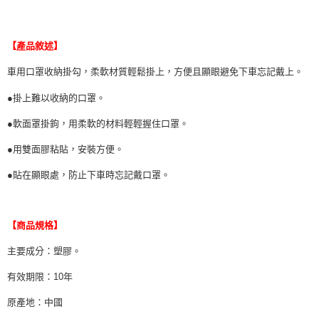
每筆NT$70，滿NT$490(含以上)免運費
購買商品的店家。未經商家同意取消之訂單仍視為有效，需透過AFTEE先享
後付繳納相關費用。
付款後萊爾富取貨 (運費70$)
※ 交易是否成功請以「AFTEE先享後付 」之結帳頁面顯示為準，若有關於
【產品敘述】
是否繳費成功／繳費後需取消欲退款等相關疑問，請聯繫「AFTEE先享後付
每筆NT$70，滿NT$490(含以上)免運費
客戶支援中心」
https://netprotections.freshdesk.com/support/home
車用口罩收納掛勾，柔軟材質輕鬆掛上，方便且顯眼避免下車忘記戴上。
7-11取貨付款 (運費70$)
【注意事項】
●掛上難以收納的口罩。
１．透過由恩沛科技股份有限公司提供之「AFTEE先享後付」服務完成之交
每筆NT$70，滿NT$490(含以上)免運費
易，需依本服務之必要範圍內提供個人資料，並將交易相關給付款項請求債
●軟面罩掛鉤，用柔軟的材料輕輕握住口罩。
權轉讓予恩沛科技股份有限公司。
付款後7-11取貨 (運費70$)
２．關於個人資料處理事宜，請瀏覽以下網址：
每筆NT$70，滿NT$490(含以上)免運費
●用雙面膠粘貼，安裝方便。
https://aftee.tw/terms/#terms3
３．未成年的使用者請事先徵得法定代理人或監護人之同意方可使用
宅配寄送，滿490免運費(運費$70)
●貼在顯眼處，防止下車時忘記戴口罩。
「AFTEE先享後付」，若未經同意申辦者引起之損失，本公司不負相關責
任。
每筆NT$70，滿NT$490(含以上)免運費
４．使用「AFTEE先享後付」時，將依據個別帳號之用戶狀況，依本公司即
時審查核予不同之上限額度；若仍有額度不足之情形，本公司將視審查結果
【商品規格】
請求用戶進行身份認證。
５．嚴禁一人註冊多個帳號或使用他人資訊註冊。若發現惡意使用之情形，
主要成分：塑膠。
恩沛科技股份有限公司將有權停止該用戶之使用額度並採取法律行動。
有效期限：10年
原產地：中國