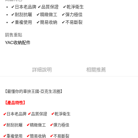
Apple Pay
✔日本老品牌 ✔品質保證 ✔乾淨衛生
✔耐刮抗曬 ✔精緻做工 ✔彈力極佳
街口支付
✔重複使用 ✔簡易收納 ✔不易斷裂
悠遊付
銷售重點
全盈+PAY
YAC收納配件
AFTEE先享後付
相關說明
【關於「AFTEE先享後付」】
詳細說明
相關推薦
ATM付款
AFTEE先享後付是「在收到商品之後才付款」的支付方式。 讓您購物簡單
便利好安心！
１．簡單：不需註冊會員、不需綁卡、不需儲值。
運送方式
２．便利：只要手機號碼，簡訊認證，即可結帳。
【最懂你的車拚王國-亞克生活圈】
３．安心：先確認商品／服務後，再付款。
全家取貨付款 (運費60$)
【產品特性】
每筆NT$70，滿NT$490(含以上)免運費
【「AFTEE先享後付」結帳流程】
１．於結帳方式選擇「AFTEE先享後付」後，將跳轉至「AFTEE先享後付」
日本老品牌
✔
品質保證
✔
乾淨衛生
✔
付款後全家取貨 (運費70$)
結帳頁面，進行簡訊認證並確認金額後，即可完成結帳。
２．訂單成立數日內，您將收到繳費通知簡訊。
每筆NT$70，滿NT$490(含以上)免運費
✔
耐刮抗曬
✔
精緻做工
✔
彈力極佳
３．收到繳費通知簡訊後14天內，點擊此簡訊中的連結，可透過四大超商／
ATM／網路銀行／等多元方式進行付款，方視為交易完成。
萊爾富取貨付款 (運費70$)
✔
重複使用
✔
簡易收納
✔
不易斷裂
※ 請注意：結帳手續完成當下不需立刻繳費，但若您需要取消訂單，請聯絡