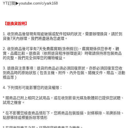
YT訂閱▶youtube.com/c/yark168
【退換貨說明】
1. 收到商品後發現有瑕疵破損或配件短缺的狀況，需要辦理換貨，請於到
貨後7天內辦理，我們將盡速為您處理。
2. 收到商品後可享有7天免費鑑賞期(含例假日)，鑑賞期係供您參考、觀
賞、品鑑比較。退換貨（依照退貨程序辦理退貨）時敬請保持原包裝商品
的完整，我們完全保障您的購物權益。
3. 退換貨注意事項：退貨的商品必須必須回復原狀，亦即必須回復至您收
到商品時的原始狀態 ( 包含主機、附件、內外包裝、隨機文件、贈品、活動
贈品等 )
4. 下列情形可能影響您的退貨權限：
* 隨商品已附上相同之試用品，或在收到影音光碟及軟體前已提供您試聽、
試用之機會。
* 在不影響您檢查商品情形下，您將商品包裝毀損、封條移除、吊牌拆除、
貼膠移除或標籤拆除等情形
* 在您收到商品之前，已提供您檢查商品之機會。