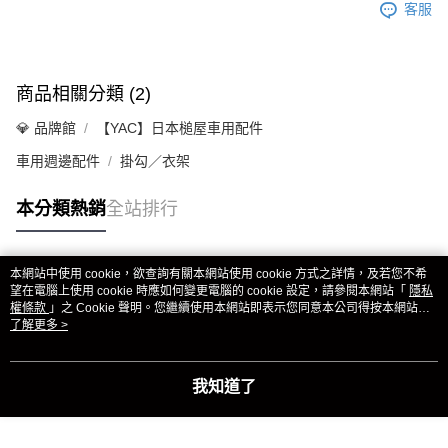
客服
商品相關分類 (2)
💎 品牌館
【YAC】日本槌屋車用配件
車用週邊配件
掛勾／衣架
本分類熱銷
全站排行
本網站中使用 cookie，欲查詢有關本網站使用 cookie 方式之詳情，及若您不希
熱門標籤
望在電腦上使用 cookie 時應如何變更電腦的 cookie 設定，請參閱本網站「
隱私
權條款
」之 Cookie 聲明。您繼續使用本網站即表示您同意本公司得按本網站使
用條款之 Cookie 聲明使用 cookie。
了解更多 >
我知道了