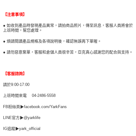
【注意事項】
● 如收到產品時發現產品異常，請拍商品照片，傳至訊息，客服人員將會於
上班時間，幫您處理。
● 煩請閱讀產品規格及各項說明後，確認無誤再下單喔。
● 請勿惡意棄單，客服和倉儲人員很辛苦，亞克真心感謝您的配合與支持。
【客服諮詢】
請於9:00-17:00
上班時間來電 04-2486-5558
FB粉絲頁▶facebook.com/YarkFans
LINE官方▶@yarklife
IG追蹤▶yark_official