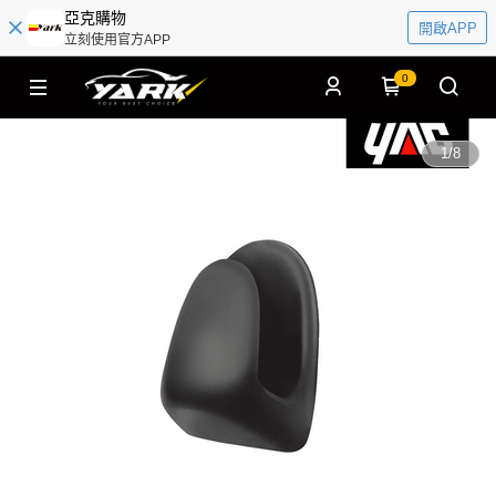
亞克購物
開啟APP
立刻使用官方APP
0
1
/
8