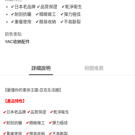
Apple Pay
✔日本老品牌 ✔品質保證 ✔乾淨衛生
✔耐刮抗曬 ✔精緻做工 ✔彈力極佳
街口支付
✔重複使用 ✔簡易收納 ✔不易斷裂
悠遊付
銷售重點
全盈+PAY
YAC收納配件
AFTEE先享後付
相關說明
【關於「AFTEE先享後付」】
詳細說明
相關推薦
ATM付款
AFTEE先享後付是「在收到商品之後才付款」的支付方式。 讓您購物簡單
便利好安心！
１．簡單：不需註冊會員、不需綁卡、不需儲值。
運送方式
２．便利：只要手機號碼，簡訊認證，即可結帳。
【最懂你的車拚王國-亞克生活圈】
３．安心：先確認商品／服務後，再付款。
全家取貨付款 (運費60$)
【產品特性】
每筆NT$70，滿NT$490(含以上)免運費
【「AFTEE先享後付」結帳流程】
１．於結帳方式選擇「AFTEE先享後付」後，將跳轉至「AFTEE先享後付」
日本老品牌
✔
品質保證
✔
乾淨衛生
✔
付款後全家取貨 (運費70$)
結帳頁面，進行簡訊認證並確認金額後，即可完成結帳。
２．訂單成立數日內，您將收到繳費通知簡訊。
每筆NT$70，滿NT$490(含以上)免運費
✔
耐刮抗曬
✔
精緻做工
✔
彈力極佳
３．收到繳費通知簡訊後14天內，點擊此簡訊中的連結，可透過四大超商／
ATM／網路銀行／等多元方式進行付款，方視為交易完成。
萊爾富取貨付款 (運費70$)
✔
重複使用
✔
簡易收納
✔
不易斷裂
※ 請注意：結帳手續完成當下不需立刻繳費，但若您需要取消訂單，請聯絡