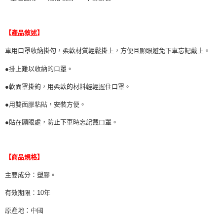
每筆NT$70，滿NT$490(含以上)免運費
購買商品的店家。未經商家同意取消之訂單仍視為有效，需透過AFTEE先享
後付繳納相關費用。
付款後萊爾富取貨 (運費70$)
※ 交易是否成功請以「AFTEE先享後付 」之結帳頁面顯示為準，若有關於
【產品敘述】
是否繳費成功／繳費後需取消欲退款等相關疑問，請聯繫「AFTEE先享後付
每筆NT$70，滿NT$490(含以上)免運費
客戶支援中心」
https://netprotections.freshdesk.com/support/home
車用口罩收納掛勾，柔軟材質輕鬆掛上，方便且顯眼避免下車忘記戴上。
7-11取貨付款 (運費70$)
【注意事項】
●掛上難以收納的口罩。
１．透過由恩沛科技股份有限公司提供之「AFTEE先享後付」服務完成之交
每筆NT$70，滿NT$490(含以上)免運費
易，需依本服務之必要範圍內提供個人資料，並將交易相關給付款項請求債
●軟面罩掛鉤，用柔軟的材料輕輕握住口罩。
權轉讓予恩沛科技股份有限公司。
付款後7-11取貨 (運費70$)
２．關於個人資料處理事宜，請瀏覽以下網址：
每筆NT$70，滿NT$490(含以上)免運費
●用雙面膠粘貼，安裝方便。
https://aftee.tw/terms/#terms3
３．未成年的使用者請事先徵得法定代理人或監護人之同意方可使用
宅配寄送，滿490免運費(運費$70)
●貼在顯眼處，防止下車時忘記戴口罩。
「AFTEE先享後付」，若未經同意申辦者引起之損失，本公司不負相關責
任。
每筆NT$70，滿NT$490(含以上)免運費
４．使用「AFTEE先享後付」時，將依據個別帳號之用戶狀況，依本公司即
時審查核予不同之上限額度；若仍有額度不足之情形，本公司將視審查結果
【商品規格】
請求用戶進行身份認證。
５．嚴禁一人註冊多個帳號或使用他人資訊註冊。若發現惡意使用之情形，
主要成分：塑膠。
恩沛科技股份有限公司將有權停止該用戶之使用額度並採取法律行動。
有效期限：10年
原產地：中國