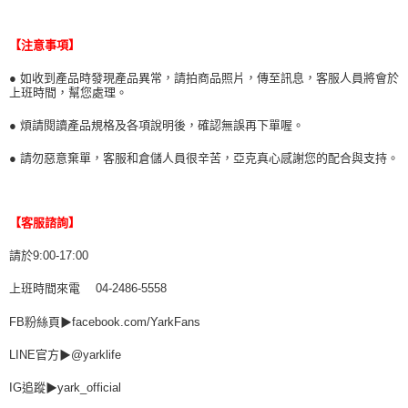
【注意事項】
● 如收到產品時發現產品異常，請拍商品照片，傳至訊息，客服人員將會於
上班時間，幫您處理。
● 煩請閱讀產品規格及各項說明後，確認無誤再下單喔。
● 請勿惡意棄單，客服和倉儲人員很辛苦，亞克真心感謝您的配合與支持。
【客服諮詢】
請於9:00-17:00
上班時間來電 04-2486-5558
FB粉絲頁▶facebook.com/YarkFans
LINE官方▶@yarklife
IG追蹤▶yark_official