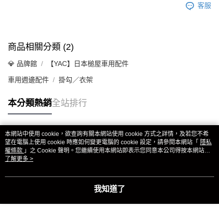
客服
商品相關分類 (2)
💎 品牌館
【YAC】日本槌屋車用配件
車用週邊配件
掛勾／衣架
本分類熱銷
全站排行
本網站中使用 cookie，欲查詢有關本網站使用 cookie 方式之詳情，及若您不希
熱門標籤
望在電腦上使用 cookie 時應如何變更電腦的 cookie 設定，請參閱本網站「
隱私
權條款
」之 Cookie 聲明。您繼續使用本網站即表示您同意本公司得按本網站使
用條款之 Cookie 聲明使用 cookie。
了解更多 >
我知道了