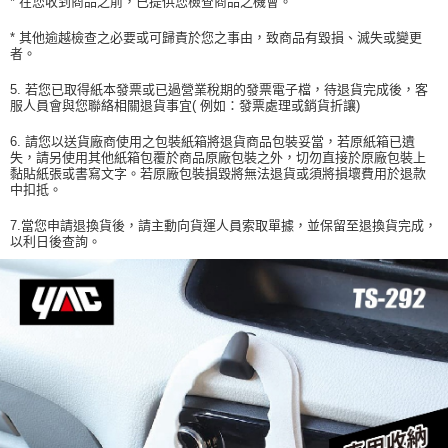
* 在您收到商品之前，已提供您檢查商品之機會。
* 其他逾越檢查之必要或可歸責於您之事由，致商品有毀損、滅失或變更
者。
5. 若您已取得紙本發票或已過營業稅期的發票電子檔，待退貨完成後，客
服人員會與您聯絡相關退貨事宜( 例如：發票處理或銷貨折讓)
6. 請您以送貨廠商使用之包裝紙箱將退貨商品包裝妥當，若原紙箱已遺
失，請另使用其他紙箱包覆於商品原廠包裝之外，切勿直接於原廠包裝上
黏貼紙張或書寫文字。若原廠包裝損毀將無法退貨或須將損壞費用於退款
中扣抵。
7.當您申請退換貨後，請主動向貨運人員索取單據，並保留至退換貨完成，
以利日後查詢。