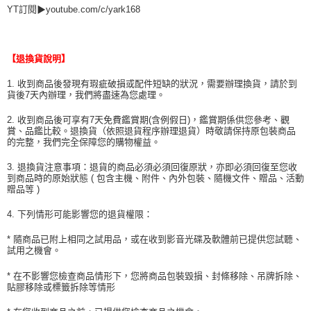
YT訂閱▶youtube.com/c/yark168
【退換貨說明】
1. 收到商品後發現有瑕疵破損或配件短缺的狀況，需要辦理換貨，請於到
貨後7天內辦理，我們將盡速為您處理。
2. 收到商品後可享有7天免費鑑賞期(含例假日)，鑑賞期係供您參考、觀
賞、品鑑比較。退換貨（依照退貨程序辦理退貨）時敬請保持原包裝商品
的完整，我們完全保障您的購物權益。
3. 退換貨注意事項：退貨的商品必須必須回復原狀，亦即必須回復至您收
到商品時的原始狀態 ( 包含主機、附件、內外包裝、隨機文件、贈品、活動
贈品等 )
4. 下列情形可能影響您的退貨權限：
* 隨商品已附上相同之試用品，或在收到影音光碟及軟體前已提供您試聽、
試用之機會。
* 在不影響您檢查商品情形下，您將商品包裝毀損、封條移除、吊牌拆除、
貼膠移除或標籤拆除等情形