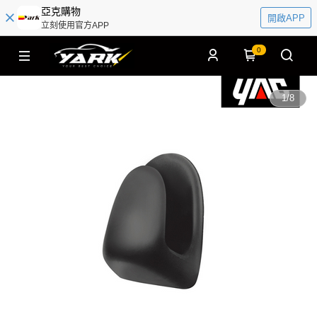
亞克購物
開啟APP
立刻使用官方APP
0
1
/
8