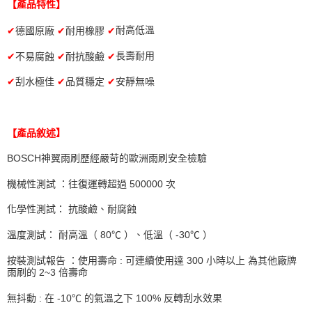
【產品特性】
２．訂單成立數日內，您將收到繳費通知簡訊。
每筆NT$70，滿NT$490(含以上)免運費
３．收到繳費通知簡訊後14天內，點擊此簡訊中的連結，可透過四大超商／
✔
德國原廠
✔
耐用橡膠
✔
耐高低溫
ATM／網路銀行／等多元方式進行付款，方視為交易完成。
萊爾富取貨付款 (運費70$)
※ 請注意：結帳手續完成當下不需立刻繳費，但若您需要取消訂單，請聯絡
✔
不易腐蝕
✔
耐抗酸鹼
✔
長壽耐用
每筆NT$70，滿NT$490(含以上)免運費
購買商品的店家。未經商家同意取消之訂單仍視為有效，需透過AFTEE先享
後付繳納相關費用。
✔
刮水極佳
✔
品質穩定
✔
安靜無噪
付款後萊爾富取貨 (運費70$)
※ 交易是否成功請以「AFTEE先享後付 」之結帳頁面顯示為準，若有關於
是否繳費成功／繳費後需取消欲退款等相關疑問，請聯繫「AFTEE先享後付
每筆NT$70，滿NT$490(含以上)免運費
客戶支援中心」
https://netprotections.freshdesk.com/support/home
7-11取貨付款 (運費70$)
【
產品敘述
】
【注意事項】
１．透過由恩沛科技股份有限公司提供之「AFTEE先享後付」服務完成之交
每筆NT$70，滿NT$490(含以上)免運費
BOSCH
神翼雨刷歷經嚴苛的歐洲雨刷安全檢驗
易，需依本服務之必要範圍內提供個人資料，並將交易相關給付款項請求債
權轉讓予恩沛科技股份有限公司。
付款後7-11取貨 (運費70$)
機械性測試 ：往復運轉超過
500000
次
２．關於個人資料處理事宜，請瀏覽以下網址：
每筆NT$70，滿NT$490(含以上)免運費
https://aftee.tw/terms/#terms3
化學性測試： 抗酸鹼、耐腐蝕
３．未成年的使用者請事先徵得法定代理人或監護人之同意方可使用
宅配寄送，滿490免運費(運費$70)
「AFTEE先享後付」，若未經同意申辦者引起之損失，本公司不負相關責
溫度測試： 耐高溫（
80
℃ ）、低溫（
-30
℃ ）
任。
每筆NT$70，滿NT$490(含以上)免運費
４．使用「AFTEE先享後付」時，將依據個別帳號之用戶狀況，依本公司即
按裝測試報告 ：使用壽命
:
可連續使用達
300
小時以上 為其他廠牌
時審查核予不同之上限額度；若仍有額度不足之情形，本公司將視審查結果
雨刷的
2~3
倍壽命
請求用戶進行身份認證。
５．嚴禁一人註冊多個帳號或使用他人資訊註冊。若發現惡意使用之情形，
無抖動
:
在
-10
℃ 的氣溫之下
100%
反轉刮水效果
恩沛科技股份有限公司將有權停止該用戶之使用額度並採取法律行動。