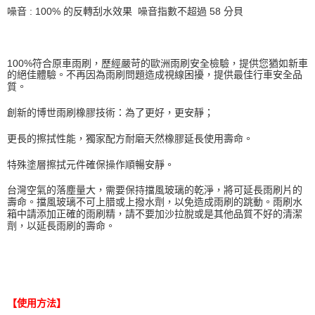
噪音
: 100%
的反轉刮水效果
噪音指數不超過
58
分貝
100%
符合原車雨刷，歷經嚴苛的歐洲雨刷安全檢驗，提供您猶如新車
的絕佳體驗。不再因為雨刷問題造成視線困擾，提供最佳行車安全品
質。
創新的博世雨刷橡膠技術：為了更好，更安靜；
更長的擦拭性能，獨家配方耐磨天然橡膠延長使用壽命。
特殊塗層擦拭元件確保操作順暢安靜。
台灣空氣的落塵量大，需要保持擋風玻璃的乾淨，將可延長雨刷片的
壽命。擋風玻璃不可上腊或上撥水劑，以免造成雨刷的跳動。雨刷水
箱中請添加正確的雨刷精，請不要加沙拉脫或是其他品質不好的清潔
劑，以延長雨刷的壽命。
【使用方法】