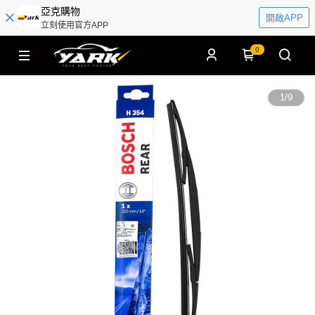
亞克購物
開啟APP
立刻使用官方APP
0
1
/
9