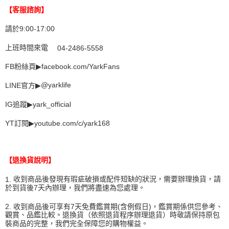
【客服諮詢】
請於
9:00-17:00
上班時間來電
04-2486-5558
▶
FB
粉絲頁
facebook.com/YarkFans
LINE
官方
▶
@yarklife
▶
yark_official
IG
追蹤
YT
訂閱
▶
youtube.com/c/yark168
【退換貨說明】
1.
收到商品後發現有瑕疵破損或配件短缺的狀況，需要辦理換貨，請
於到貨後
7
天內辦理，我們將盡速為您處理。
2.
收到商品後可享有
7
天免費鑑賞期
(
含例假日
)
，鑑賞期係供您參考、
觀賞、品鑑比較。退換貨（依照退貨程序辦理退貨）時敬請保持原包
裝商品的完整，我們完全保障您的購物權益。