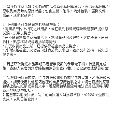
3.
退換貨注意事項：退貨的商品必須必須回復原狀，亦即必須回復至
您收到商品時的原始狀態
(
包含主機、附件、內外包裝、隨機文件、
贈品、活動贈品等
)
4.
下列情形可能影響您的退貨權限：
隨商品已附上相同之試用品，或在收到影音光碟及軟體前已提供您
*
試聽、試用之機會。
在不影響您檢查商品情形下，您將商品包裝毀損、封條移除、吊牌
*
拆除、貼膠移除或標籤拆除等情形
在您收到商品之前，已提供您檢查商品之機會。
*
其他逾越檢查之必要或可歸責於您之事由，致商品有毀損、滅失或
*
變更者。
5.
若您已取得紙本發票或已過營業稅期的發票電子檔，待退貨完成
後，客服人員會與您聯絡相關退貨事宜
(
例如：發票處理或銷貨折讓
)
6.
請您以送貨廠商使用之包裝紙箱將退貨商品包裝妥當，若原紙箱已
遺失，請另使用其他紙箱包覆於商品原廠包裝之外，切勿直接於原廠
包裝上黏貼紙張或書寫文字。若原廠包裝損毀將無法退貨或須將損壞
費用於退款中扣抵。
當您申請退換貨後，請主動向貨運人員索取單據，並保留至退換貨
7.
完成，以利日後查詢。