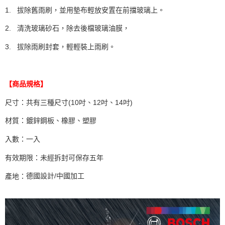
1.
拔除舊雨刷，並用墊布輕放安置在前擋玻璃上。
2.
清洗玻璃砂石，除去後檔玻璃油膜，
3.
拔除雨刷封套，輕輕裝上雨刷。
【商品規格】
尺寸：共有三種尺寸
(10
吋、
12
吋、
14
吋
)
材質：鍍鋅鋼板、橡膠、塑膠
入數：一入
有效期限：未經拆封可保存五年
產地：
德國設計
/
中國加工