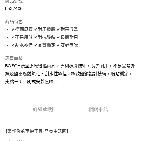
商品編號
超商取貨付款
8537406
LINE Pay
商品特色
Apple Pay
✔德國原廠 ✔耐用橡膠 ✔耐高低溫
✔不易腐蝕 ✔耐抗酸鹼 ✔長壽耐用
街口支付
✔刮水極佳 ✔品質穩定 ✔安靜無噪
悠遊付
銷售重點
全盈+PAY
BOSCH德國原廠後擋雨刷，專利橡膠技術，長壽耐用，不易受紫外
線及酸雨腐蝕氧化，刮水性極佳，極致鍍鋼設計技術，服貼穩定，
AFTEE先享後付
支點牢固，刷式安靜無噪。
相關說明
【關於「AFTEE先享後付」】
ATM付款
AFTEE先享後付是「在收到商品之後才付款」的支付方式。 讓您購物簡單
便利好安心！
１．簡單：不需註冊會員、不需綁卡、不需儲值。
運送方式
詳細說明
相關推薦
２．便利：只要手機號碼，簡訊認證，即可結帳。
３．安心：先確認商品／服務後，再付款。
全家取貨付款 (運費60$)
每筆NT$70，滿NT$490(含以上)免運費
【「AFTEE先享後付」結帳流程】
【最懂你的車拚王國
-
亞克生活圈】
１．於結帳方式選擇「AFTEE先享後付」後，將跳轉至「AFTEE先享後付」
付款後全家取貨 (運費70$)
結帳頁面，進行簡訊認證並確認金額後，即可完成結帳。