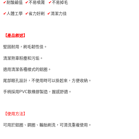
✔
耐酸鹼值
✔
不易噴濺
✔
不易掉毛
每筆NT$70，滿NT$490(含以上)免運費
購買商品的店家。未經商家同意取消之訂單仍視為有效，需透過AFTEE先享
後付繳納相關費用。
✔
人體工學
✔
省力好刷
✔
清潔力佳
付款後萊爾富取貨 (運費70$)
※ 交易是否成功請以「AFTEE先享後付 」之結帳頁面顯示為準，若有關於
是否繳費成功／繳費後需取消欲退款等相關疑問，請聯繫「AFTEE先享後付
每筆NT$70，滿NT$490(含以上)免運費
客戶支援中心」
https://netprotections.freshdesk.com/support/home
【產品敘述】
7-11取貨付款 (運費70$)
【注意事項】
１．透過由恩沛科技股份有限公司提供之「AFTEE先享後付」服務完成之交
每筆NT$70，滿NT$490(含以上)免運費
堅固耐用，刷毛韌性佳。
易，需依本服務之必要範圍內提供個人資料，並將交易相關給付款項請求債
權轉讓予恩沛科技股份有限公司。
付款後7-11取貨 (運費70$)
清潔煞車粉塵和污垢。
２．關於個人資料處理事宜，請瀏覽以下網址：
每筆NT$70，滿NT$490(含以上)免運費
https://aftee.tw/terms/#terms3
適用清潔各種樣式的鋁圈。
３．未成年的使用者請事先徵得法定代理人或監護人之同意方可使用
宅配寄送，滿490免運費(運費$70)
「AFTEE先享後付」，若未經同意申辦者引起之損失，本公司不負相關責
尾部眼孔設計，不使用時可以掛起來，方便收納。
任。
每筆NT$70，滿NT$490(含以上)免運費
４．使用「AFTEE先享後付」時，將依據個別帳號之用戶狀況，依本公司即
手柄採用PVC軟橡膠製造，握感舒適。
時審查核予不同之上限額度；若仍有額度不足之情形，本公司將視審查結果
請求用戶進行身份認證。
５．嚴禁一人註冊多個帳號或使用他人資訊註冊。若發現惡意使用之情形，
恩沛科技股份有限公司將有權停止該用戶之使用額度並採取法律行動。
【使用方法】
可用於鋁圈、鋼圈、輪胎刷洗，可清洗重複使用。