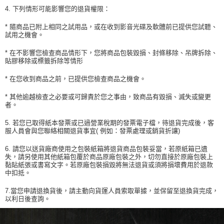
4. 下列情形可能影響您的退貨權限：
* 隨商品已附上相同之試用品，或在收到影音光碟及軟體前已提供您試聽、
試用之機會。
* 在不影響您檢查商品情形下，您將商品包裝毀損、封條移除、吊牌拆除、
貼膠移除或標籤拆除等情形
* 在您收到商品之前，已提供您檢查商品之機會。
* 其他逾越檢查之必要或可歸責於您之事由，致商品有毀損、滅失或變更
者。
5. 若您已取得紙本發票或已過營業稅期的發票電子檔，待退貨完成後，客
服人員會與您聯絡相關退貨事宜( 例如：發票處理或銷貨折讓)
6. 請您以送貨廠商使用之包裝紙箱將退貨商品包裝妥當，若原紙箱已遺
失，請另使用其他紙箱包覆於商品原廠包裝之外，切勿直接於原廠包裝上
黏貼紙張或書寫文字。若原廠包裝損毀將無法退貨或須將損壞費用於退款
中扣抵。
7.當您申請退換貨後，請主動向貨運人員索取單據，並保留至退換貨完成，
以利日後查詢。