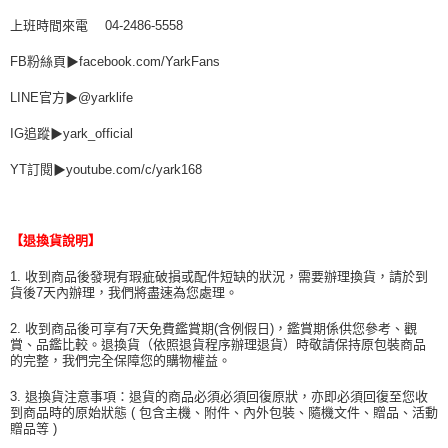
上班時間來電 04-2486-5558
FB粉絲頁▶facebook.com/YarkFans
LINE官方▶@yarklife
IG追蹤▶yark_official
YT訂閱▶youtube.com/c/yark168
【退換貨說明】
1. 收到商品後發現有瑕疵破損或配件短缺的狀況，需要辦理換貨，請於到
貨後7天內辦理，我們將盡速為您處理。
2. 收到商品後可享有7天免費鑑賞期(含例假日)，鑑賞期係供您參考、觀
賞、品鑑比較。退換貨（依照退貨程序辦理退貨）時敬請保持原包裝商品
的完整，我們完全保障您的購物權益。
3. 退換貨注意事項：退貨的商品必須必須回復原狀，亦即必須回復至您收
到商品時的原始狀態 ( 包含主機、附件、內外包裝、隨機文件、贈品、活動
贈品等 )