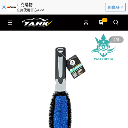
亞克購物
開啟APP
立刻使用官方APP
0
1
/
8