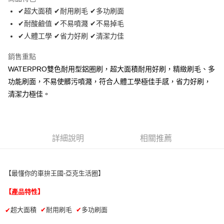
Apple Pay
✔超大面積 ✔耐用刷毛 ✔多功刷面
✔耐酸鹼值 ✔不易噴濺 ✔不易掉毛
街口支付
✔人體工學 ✔省力好刷 ✔清潔力佳
悠遊付
銷售重點
全盈+PAY
WATERPRO雙色耐用型鋁圈刷，超大面積耐用好刷，精緻刷毛、多
功能刷面，不易使髒污噴濺，符合人體工學極佳手感，省力好刷，
AFTEE先享後付
清潔力極佳。
相關說明
【關於「AFTEE先享後付」】
ATM付款
AFTEE先享後付是「在收到商品之後才付款」的支付方式。 讓您購物簡單
便利好安心！
１．簡單：不需註冊會員、不需綁卡、不需儲值。
運送方式
詳細說明
相關推薦
２．便利：只要手機號碼，簡訊認證，即可結帳。
３．安心：先確認商品／服務後，再付款。
全家取貨付款 (運費60$)
每筆NT$70，滿NT$490(含以上)免運費
【「AFTEE先享後付」結帳流程】
【最懂你的車拚王國-亞克生活圈】
１．於結帳方式選擇「AFTEE先享後付」後，將跳轉至「AFTEE先享後付」
付款後全家取貨 (運費70$)
結帳頁面，進行簡訊認證並確認金額後，即可完成結帳。
【產品特性】
２．訂單成立數日內，您將收到繳費通知簡訊。
每筆NT$70，滿NT$490(含以上)免運費
３．收到繳費通知簡訊後14天內，點擊此簡訊中的連結，可透過四大超商／
超大面積
✔
耐用刷毛
✔
多功刷面
✔
ATM／網路銀行／等多元方式進行付款，方視為交易完成。
萊爾富取貨付款 (運費70$)
※ 請注意：結帳手續完成當下不需立刻繳費，但若您需要取消訂單，請聯絡