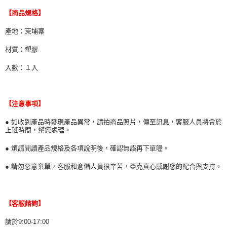
【商品規格】
產地：柬埔寨
材質：塑膠
入數：１入
【注意事項】
● 如收到產品時發現產品異常，請拍商品照片，傳至訊息，客服人員將會於
上班時間，幫您處理。
● 煩請閱讀產品規格及各項說明後，確認無誤再下單喔。
● 請勿惡意棄單，客服和倉儲人員很辛苦，亞克真心感謝您的配合與支持。
【客服諮詢】
請於9:00-17:00