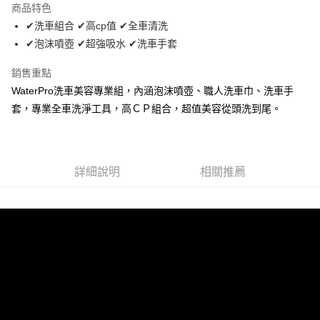
商品特色
Apple Pay
✔洗車組合 ✔高cp值 ✔全車清洗
✔泡沫噴壺 ✔超強吸水 ✔洗車手套
街口支付
銷售重點
悠遊付
WaterPro洗車美容專業組，內涵泡沫噴壺、職人洗車巾、洗車手
全盈+PAY
套，專業全車洗淨工具，高ＣＰ組合，超值美容從頭洗到尾。
AFTEE先享後付
相關說明
【關於「AFTEE先享後付」】
詳細說明
相關推薦
ATM付款
AFTEE先享後付是「在收到商品之後才付款」的支付方式。 讓您購物簡單
便利好安心！
１．簡單：不需註冊會員、不需綁卡、不需儲值。
運送方式
２．便利：只要手機號碼，簡訊認證，即可結帳。
３．安心：先確認商品／服務後，再付款。
全家取貨付款 (運費60$)
每筆NT$70，滿NT$490(含以上)免運費
【「AFTEE先享後付」結帳流程】
１．於結帳方式選擇「AFTEE先享後付」後，將跳轉至「AFTEE先享後付」
付款後全家取貨 (運費70$)
結帳頁面，進行簡訊認證並確認金額後，即可完成結帳。
２．訂單成立數日內，您將收到繳費通知簡訊。
每筆NT$70，滿NT$490(含以上)免運費
３．收到繳費通知簡訊後14天內，點擊此簡訊中的連結，可透過四大超商／
ATM／網路銀行／等多元方式進行付款，方視為交易完成。