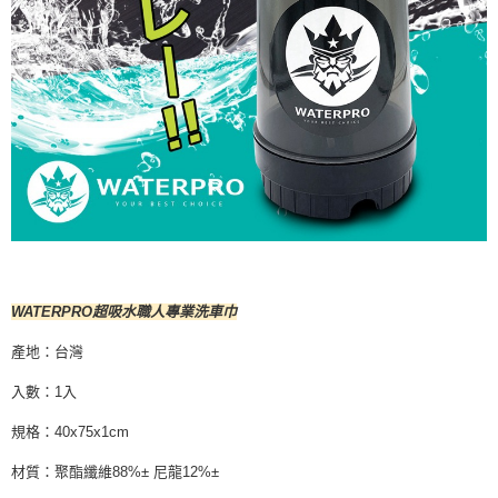
WATERPRO超吸水職人專業洗車巾
產地：台灣
入數：1入
規格：40x75x1cm
材質：聚酯纖維88%± 尼龍12%±