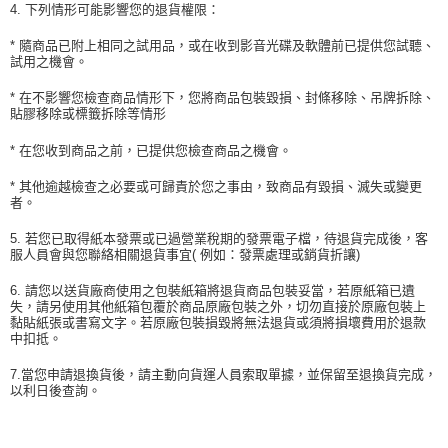
4. 下列情形可能影響您的退貨權限：
* 隨商品已附上相同之試用品，或在收到影音光碟及軟體前已提供您試聽、
試用之機會。
* 在不影響您檢查商品情形下，您將商品包裝毀損、封條移除、吊牌拆除、
貼膠移除或標籤拆除等情形
* 在您收到商品之前，已提供您檢查商品之機會。
* 其他逾越檢查之必要或可歸責於您之事由，致商品有毀損、滅失或變更
者。
5. 若您已取得紙本發票或已過營業稅期的發票電子檔，待退貨完成後，客
服人員會與您聯絡相關退貨事宜( 例如：發票處理或銷貨折讓)
6. 請您以送貨廠商使用之包裝紙箱將退貨商品包裝妥當，若原紙箱已遺
失，請另使用其他紙箱包覆於商品原廠包裝之外，切勿直接於原廠包裝上
黏貼紙張或書寫文字。若原廠包裝損毀將無法退貨或須將損壞費用於退款
中扣抵。
7.當您申請退換貨後，請主動向貨運人員索取單據，並保留至退換貨完成，
以利日後查詢。