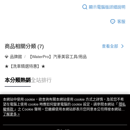
顯示電腦版詳細說明
客服
商品相關分類 (7)
查看全部
💎 品牌館
【WaterPro】汽車美容工具/用品
★【洗車精選特惠】★
本分類熱銷
全站排行
本網站中使用 cookie，欲查詢有關本網站使用 cookie 方式之詳情，及若您不希
熱門標籤
望在電腦上使用 cookie 時應如何變更電腦的 cookie 設定，請參閱本網站「
隱私
權條款
」之 Cookie 聲明。您繼續使用本網站即表示您同意本公司得按本網站使
用條款之 Cookie 聲明使用 cookie。
了解更多 >