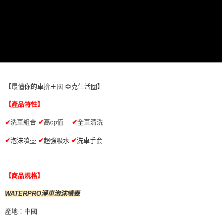
萊爾富取貨付款 (運費70$)
※ 請注意：結帳手續完成當下不需立刻繳費，但若您需要取消訂單，請聯絡
每筆NT$70，滿NT$490(含以上)免運費
購買商品的店家。未經商家同意取消之訂單仍視為有效，需透過AFTEE先享
後付繳納相關費用。
付款後萊爾富取貨 (運費70$)
※ 交易是否成功請以「AFTEE先享後付 」之結帳頁面顯示為準，若有關於
是否繳費成功／繳費後需取消欲退款等相關疑問，請聯繫「AFTEE先享後付
每筆NT$70，滿NT$490(含以上)免運費
客戶支援中心」
https://netprotections.freshdesk.com/support/home
7-11取貨付款 (運費70$)
【注意事項】
１．透過由恩沛科技股份有限公司提供之「AFTEE先享後付」服務完成之交
每筆NT$70，滿NT$490(含以上)免運費
易，需依本服務之必要範圍內提供個人資料，並將交易相關給付款項請求債
【最懂你的車拚王國-亞克生活圈】
權轉讓予恩沛科技股份有限公司。
付款後7-11取貨 (運費70$)
２．關於個人資料處理事宜，請瀏覽以下網址：
【產品特性】
每筆NT$70，滿NT$490(含以上)免運費
https://aftee.tw/terms/#terms3
洗車組合
３．未成年的使用者請事先徵得法定代理人或監護人之同意方可使用
✔
高cp值
✔
全車清洗
✔
宅配寄送，滿490免運費(運費$70)
「AFTEE先享後付」，若未經同意申辦者引起之損失，本公司不負相關責
任。
✔
泡沫噴壺
✔
超強吸水
✔
洗車手套
每筆NT$70，滿NT$490(含以上)免運費
４．使用「AFTEE先享後付」時，將依據個別帳號之用戶狀況，依本公司即
時審查核予不同之上限額度；若仍有額度不足之情形，本公司將視審查結果
請求用戶進行身份認證。
【商品規格】
５．嚴禁一人註冊多個帳號或使用他人資訊註冊。若發現惡意使用之情形，
恩沛科技股份有限公司將有權停止該用戶之使用額度並採取法律行動。
WATERPRO淨車泡沫噴壺
產地：中國