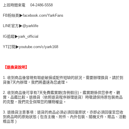
上班時間來電 04-2486-5558
FB粉絲頁▶facebook.com/YarkFans
LINE官方▶@yarklife
IG追蹤▶yark_official
YT訂閱▶youtube.com/c/yark168
【退換貨說明】
1. 收到商品後發現有瑕疵破損或配件短缺的狀況，需要辦理換貨，請於到
貨後7天內辦理，我們將盡速為您處理。
2. 收到商品後可享有7天免費鑑賞期(含例假日)，鑑賞期係供您參考、觀
賞、品鑑比較。退換貨（依照退貨程序辦理退貨）時敬請保持原包裝商品
的完整，我們完全保障您的購物權益。
3. 退換貨注意事項：退貨的商品必須必須回復原狀，亦即必須回復至您收
到商品時的原始狀態 ( 包含主機、附件、內外包裝、隨機文件、贈品、活動
贈品等 )