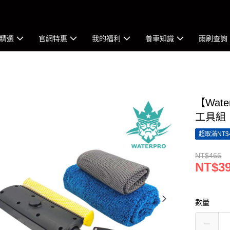
精選
官網特惠
我的福利
養車知識
雨刷查詢
【Wat
工具組
超取滿NT$
NT$466
NT$3
數量