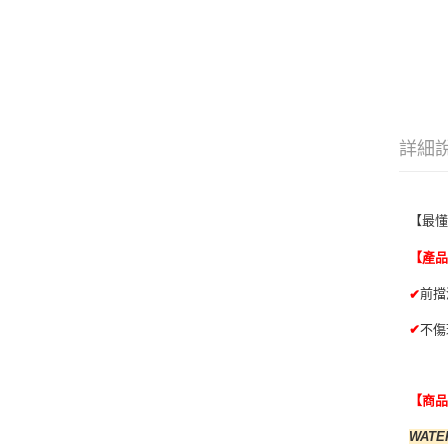
詳細
【最懂
【產
前
✔
✔
不
【商
WAT