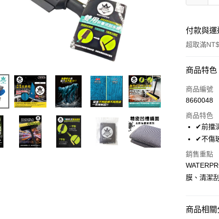
付款與運
超取滿NT$
付款方式
商品特色
信用卡一
商品編號
8660048
超商取貨
商品特色
LINE Pay
✔前擋
✔不傷
Apple Pay
銷售重點
街口支付
WATER
膜、清潔
悠遊付
全盈+PAY
商品相關分
AFTEE先