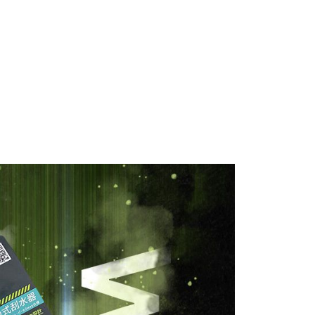
個人資料處理事宜，請瀏覽以下網址：
1取貨 (運費70$)
ee.tw/terms/#terms3
0，滿NT$490(含以上)免運費
年的使用者請事先徵得法定代理人或監護人之同意方可使用
E先享後付」，若未經同意申辦者引起之損失，本公司不負相關責
490免運費(運費$70)
AFTEE先享後付」時，將依據個別帳號之用戶狀況，依本公司
0，滿NT$490(含以上)免運費
核予不同之上限額度；若仍有額度不足之情形，本公司將視審查
用戶進行身份認證。
一人註冊多個帳號或使用他人資訊註冊。若發現惡意使用之情
科技股份有限公司將有權停止該用戶之使用額度並採取法律行