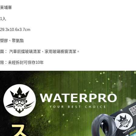
２．關於
付款後7-1
：柬埔寨
https://aft
每筆NT$7
３．未成
1入
「AFTE
宅配寄送，滿
任。
.3x10.6x3.7cm
４．使用「
每筆NT$7
即時審查
：塑膠、聚氨酯
結果請求
５．嚴禁
圍： 汽車前擋玻璃清潔、家用玻璃櫥窗清潔。
形，恩沛
動。
限：未經拆封可保存10年