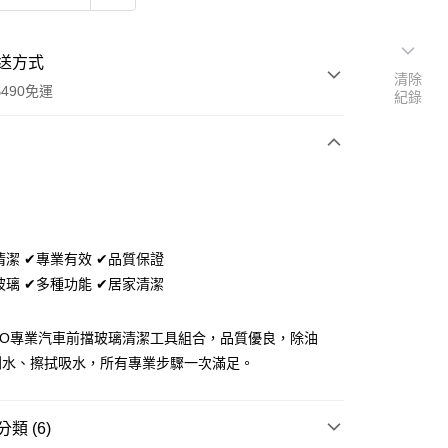
送方式
清除
490免運
紀錄
次付款
付款
清潔 ✔專業有效 ✔品質保證
玻璃 ✔多種功能 ✔居家清潔
PRO專業汽車前擋玻璃清潔工具組合，品質優良，除油
刮水、擦拭吸水，所有專業步驟一次滿足。
類 (6)
享後付