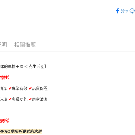
相關說明
💎 品牌館
【關於「A
分享
ATM付款
★【洗車
AFTEE
便利好安
愛車美容
１．簡單
２．便利
運送方式
清潔美容
３．安心
說明
相關推薦
全家取貨付款
清潔美容
【「AFT
每筆NT$7
１．於結帳
愛車美容
付」結帳
付款後全家取
２．訂單
你的車拚王國-亞克生活圈】
３．收到繳
每筆NT$7
／ATM／
品特性】
※ 請注意
萊爾富取貨付
絡購買商品
擋清潔
✔
專業有效
✔
品質保證
先享後付
每筆NT$7
※ 交易是
傷玻璃
✔
多種功能
✔
居家清潔
是否繳費成
付款後萊爾富
付客戶支
每筆NT$7
【注意事
品規格】
7-11取貨付
１．透過由
交易，需
每筆NT$7
ERPRO雙用折疊式刮水器
求債權轉