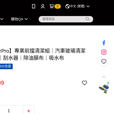
0
中文 (繁體)
購物QA
erPro】專業前擋清潔組｜汽車玻璃清潔
｜刮水器｜除油膜布｜吸水布
490免運
99