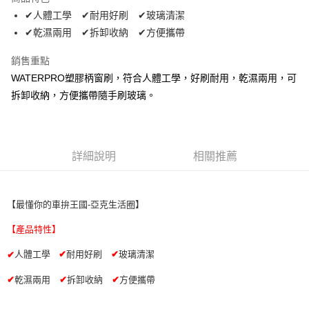
街口支付
✔人體工學 ✔耐用好刷 ✔玻璃清潔
✔乾濕兩用 ✔拆卸收納 ✔方便攜帶
悠遊付
銷售重點
全盈+PAY
WATERPRO塑膠柄窗刷，符合人體工學，好刷耐用，乾濕兩用，可
AFTEE先享後付
拆卸收納，方便攜帶隨手刷玻璃。
相關說明
【關於「AFTEE先享後付」】
ATM付款
AFTEE先享後付是「在收到商品之後才付款」的支付方式。 讓您購物簡單
便利好安心！
詳細說明
相關推薦
１．簡單：不需註冊會員、不需綁卡、不需儲值。
運送方式
２．便利：只要手機號碼，簡訊認證，即可結帳。
３．安心：先確認商品／服務後，再付款。
宅配寄送，滿490免運費(運費$70)
【最懂你的車拚王國-亞克生活圈】
每筆NT$70，滿NT$490(含以上)免運費
【「AFTEE先享後付」結帳流程】
１．於結帳方式選擇「AFTEE先享後付」後，將跳轉至「AFTEE先享後付」
【產品特性】
結帳頁面，進行簡訊認證並確認金額後，即可完成結帳。
２．訂單成立數日內，您將收到繳費通知簡訊。
人體工學
✔
耐用好刷
✔
玻璃清潔
✔
３．收到繳費通知簡訊後14天內，點擊此簡訊中的連結，可透過四大超商／
ATM／網路銀行／等多元方式進行付款，方視為交易完成。
✔
乾濕兩用
✔
拆卸收納
✔
方便攜帶
※ 請注意：結帳手續完成當下不需立刻繳費，但若您需要取消訂單，請聯絡
購買商品的店家。未經商家同意取消之訂單仍視為有效，需透過AFTEE先享
後付繳納相關費用。