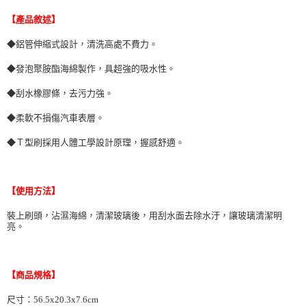
※ 交易是否成功請以「AFTEE先享後付 」之結帳頁面顯示為準，若有關於
【產品敘述】
是否繳費成功／繳費後需取消欲退款等相關疑問，請聯繫「AFTEE先享後付
客戶支援中心」
https://netprotections.freshdesk.com/support/home
◆鋁管伸縮式設計，清洗高處不費力。
【注意事項】
◆發泡聚胺酯海綿製作，具超強的吸水性。
１．透過由恩沛科技股份有限公司提供之「AFTEE先享後付」服務完成之交
易，需依本服務之必要範圍內提供個人資料，並將交易相關給付款項請求債
◆刮水橡膠條，去污力強。
權轉讓予恩沛科技股份有限公司。
２．關於個人資料處理事宜，請瀏覽以下網址：
◆柔軟不損傷汽車表層。
https://aftee.tw/terms/#terms3
３．未成年的使用者請事先徵得法定代理人或監護人之同意方可使用
◆Ｔ型刷採用人體工學設計原理，握感舒適。
「AFTEE先享後付」，若未經同意申辦者引起之損失，本公司不負相關責
任。
４．使用「AFTEE先享後付」時，將依據個別帳號之用戶狀況，依本公司即
時審查核予不同之上限額度；若仍有額度不足之情形，本公司將視審查結果
【使用方法】
請求用戶進行身份認證。
５．嚴禁一人註冊多個帳號或使用他人資訊註冊。若發現惡意使用之情形，
裝上刷頭，沾濕海綿，清潔玻璃後，用刮水面去除水汙，讓玻璃清潔明
恩沛科技股份有限公司將有權停止該用戶之使用額度並採取法律行動。
亮。
【商品規格】
尺寸：
56.5x20.3x7.6cm