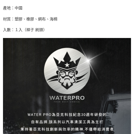
產地：中國
材質：塑膠、橡膠、網布、海棉
入數：１入（桿子 刷頭）