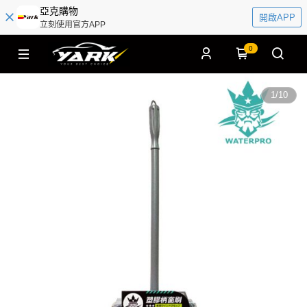
亞克購物
開啟APP
立刻使用官方APP
0
1
/
10