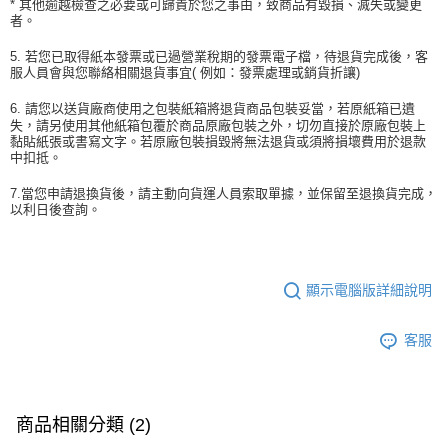
* 其他逾越檢查之必要或可歸責於您之事由，致商品有毀損、滅失或變更
者。
5. 若您已取得紙本發票或已過營業稅期的發票電子檔，待退貨完成後，客
服人員會與您聯絡相關退貨事宜( 例如：發票處理或銷貨折讓)
6. 請您以送貨廠商使用之包裝紙箱將退貨商品包裝妥當，若原紙箱已遺
失，請另使用其他紙箱包覆於商品原廠包裝之外，切勿直接於原廠包裝上
黏貼紙張或書寫文字。若原廠包裝損毀將無法退貨或須將損壞費用於退款
中扣抵。
7.當您申請退換貨後，請主動向貨運人員索取單據，並保留至退換貨完成，
以利日後查詢。
顯示電腦版詳細說明
客服
商品相關分類 (2)