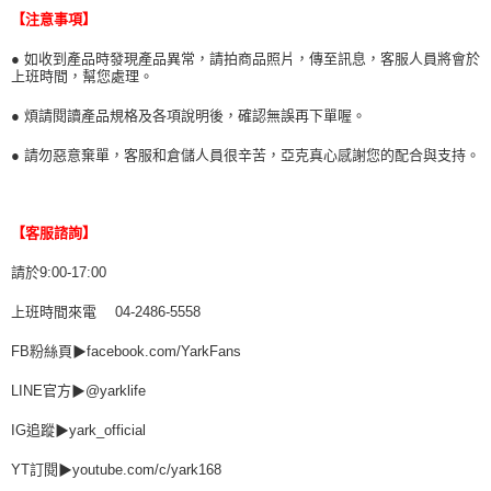
【注意事項】
● 如收到產品時發現產品異常，請拍商品照片，傳至訊息，客服人員將會於
上班時間，幫您處理。
● 煩請閱讀產品規格及各項說明後，確認無誤再下單喔。
● 請勿惡意棄單，客服和倉儲人員很辛苦，亞克真心感謝您的配合與支持。
【客服諮詢】
請於9:00-17:00
上班時間來電 04-2486-5558
FB粉絲頁▶facebook.com/YarkFans
LINE官方▶@yarklife
IG追蹤▶yark_official
YT訂閱▶youtube.com/c/yark168