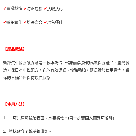
臺灣製造
✔
防止龜裂
✔
抗曬抗污
✔
✔
避免氧化
✔
增長壽命
✔
增色極佳
【產品敘述】
衝鋒汽車輪養護養劑是一款專為汽車輪胎而設計的高效保養產品。臺灣製
造，採日本中性配方，它能有效保護、增強輪胎，延長輪胎使用壽命，讓
你的車輪始終保持最佳狀態。
【使用方法】
1.
可先清潔輪胎表面、水要擦乾。(第一步驟因人而異可省略)
2. 塗抹矽分子輪胎養護劑。