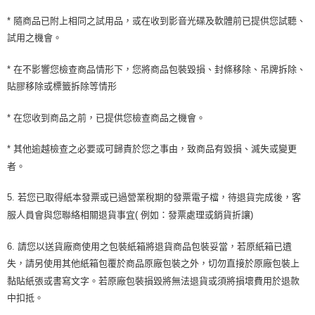
* 隨商品已附上相同之試用品，或在收到影音光碟及軟體前已提供您試聽、
試用之機會。
* 在不影響您檢查商品情形下，您將商品包裝毀損、封條移除、吊牌拆除、
貼膠移除或標籤拆除等情形
* 在您收到商品之前，已提供您檢查商品之機會。
* 其他逾越檢查之必要或可歸責於您之事由，致商品有毀損、滅失或變更
者。
5. 若您已取得紙本發票或已過營業稅期的發票電子檔，待退貨完成後，客
服人員會與您聯絡相關退貨事宜( 例如：發票處理或銷貨折讓)
6. 請您以送貨廠商使用之包裝紙箱將退貨商品包裝妥當，若原紙箱已遺
失，請另使用其他紙箱包覆於商品原廠包裝之外，切勿直接於原廠包裝上
黏貼紙張或書寫文字。若原廠包裝損毀將無法退貨或須將損壞費用於退款
中扣抵。