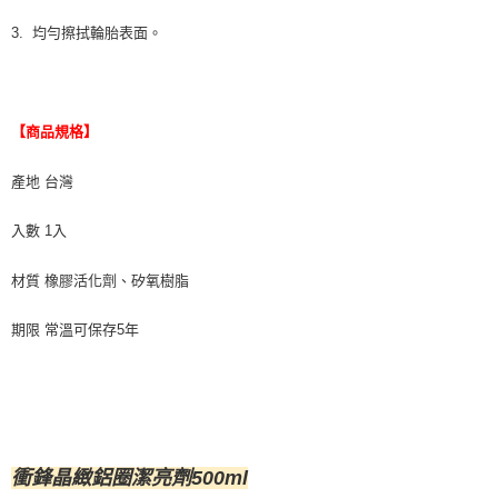
3. 均勻擦拭輪胎表面。
【商品規格】
產地 台灣
入數 1入
材質 橡膠活化劑、矽氧樹脂
期限 常溫可保存5年
衝鋒晶緻鋁圈潔亮劑500ml