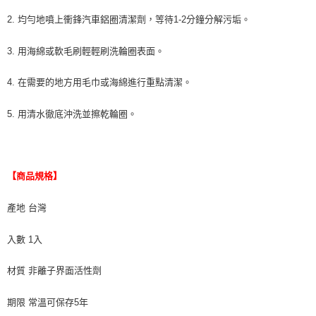
2. 均勻地噴上衝鋒汽車鋁圈清潔劑，等待1-2分鐘分解污垢。
3. 用海綿或軟毛刷輕輕刷洗輪圈表面。
4. 在需要的地方用毛巾或海綿進行重點清潔。
5. 用清水徹底沖洗並擦乾輪圈。
【商品規格】
產地 台灣
入數 1入
材質 非離子界面活性劑
期限 常溫可保存5年