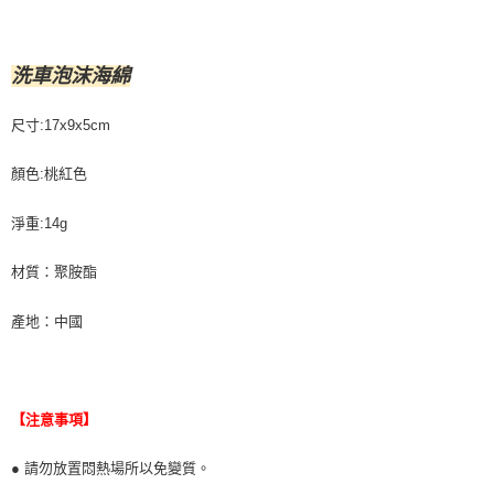
洗車泡沫海綿
尺寸:17x9x5cm
顏色:桃紅色
淨重:14g
材質：聚胺酯
產地：中國
【注意事項】
● 請勿放置悶熱場所以免變質。