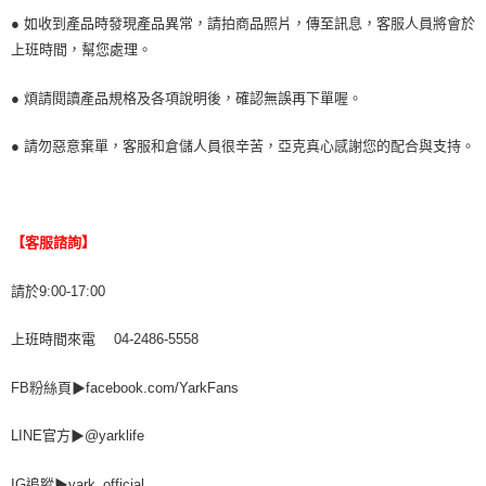
● 如收到產品時發現產品異常，請拍商品照片，傳至訊息，客服人員將會於
上班時間，幫您處理。
● 煩請閱讀產品規格及各項說明後，確認無誤再下單喔。
● 請勿惡意棄單，客服和倉儲人員很辛苦，亞克真心感謝您的配合與支持。
【客服諮詢】
請於9:00-17:00
上班時間來電 04-2486-5558
FB粉絲頁▶facebook.com/YarkFans
LINE官方▶@yarklife
IG追蹤▶yark_official