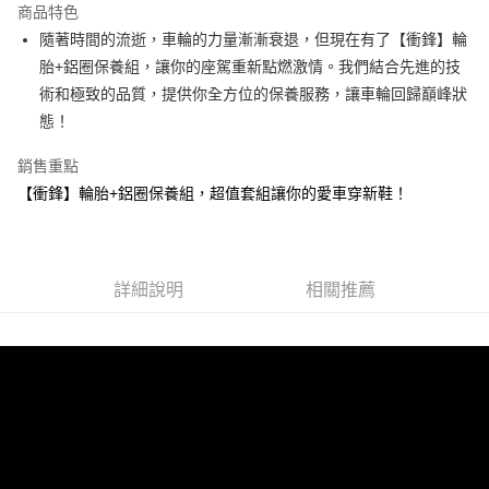
商品特色
Apple Pay
隨著時間的流逝，車輪的力量漸漸衰退，但現在有了【衝鋒】輪
胎+鋁圈保養組，讓你的座駕重新點燃激情。我們結合先進的技
街口支付
術和極致的品質，提供你全方位的保養服務，讓車輪回歸巔峰狀
悠遊付
態！
Google Pay
銷售重點
【衝鋒】輪胎+鋁圈保養組，超值套組讓你的愛車穿新鞋！
全盈+PAY
AFTEE先享後付
相關說明
【關於「AFTEE先享後付」】
詳細說明
相關推薦
ATM付款
AFTEE先享後付是「在收到商品之後才付款」的支付方式。 讓您購物簡單
便利好安心！
１．簡單：不需註冊會員、不需綁卡、不需儲值。
運送方式
２．便利：只要手機號碼，簡訊認證，即可結帳。
３．安心：先確認商品／服務後，再付款。
全家取貨付款 (運費60$)
每筆NT$70，滿NT$490(含以上)免運費
【「AFTEE先享後付」結帳流程】
１．於結帳方式選擇「AFTEE先享後付」後，將跳轉至「AFTEE先享後付」
付款後全家取貨 (運費70$)
結帳頁面，進行簡訊認證並確認金額後，即可完成結帳。
２．訂單成立數日內，您將收到繳費通知簡訊。