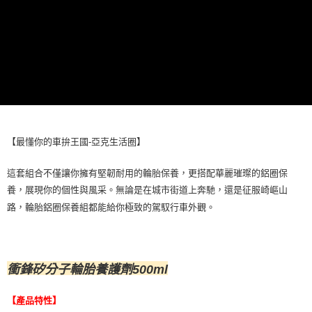
每筆NT$70，滿NT$490(含以上)免運費
３．收到繳費通知簡訊後14天內，點擊此簡訊中的連結，可透過四大超商／
ATM／網路銀行／等多元方式進行付款，方視為交易完成。
萊爾富取貨付款 (運費70$)
※ 請注意：結帳手續完成當下不需立刻繳費，但若您需要取消訂單，請聯絡
每筆NT$70，滿NT$490(含以上)免運費
購買商品的店家。未經商家同意取消之訂單仍視為有效，需透過AFTEE先享
後付繳納相關費用。
付款後萊爾富取貨 (運費70$)
※ 交易是否成功請以「AFTEE先享後付 」之結帳頁面顯示為準，若有關於
是否繳費成功／繳費後需取消欲退款等相關疑問，請聯繫「AFTEE先享後付
每筆NT$70，滿NT$490(含以上)免運費
客戶支援中心」
https://netprotections.freshdesk.com/support/home
7-11取貨付款 (運費70$)
【注意事項】
１．透過由恩沛科技股份有限公司提供之「AFTEE先享後付」服務完成之交
每筆NT$70，滿NT$490(含以上)免運費
【最懂你的車拚王國-亞克生活圈】
易，需依本服務之必要範圍內提供個人資料，並將交易相關給付款項請求債
權轉讓予恩沛科技股份有限公司。
付款後7-11取貨 (運費70$)
２．關於個人資料處理事宜，請瀏覽以下網址：
這套組合不僅讓你擁有堅韌耐用的輪胎保養，更搭配華麗璀璨的鋁圈保
每筆NT$70，滿NT$490(含以上)免運費
https://aftee.tw/terms/#terms3
養，展現你的個性與風采。無論是在城市街道上奔馳，還是征服崎嶇山
３．未成年的使用者請事先徵得法定代理人或監護人之同意方可使用
宅配寄送，滿490免運費(運費$70)
路，輪胎鋁圈保養組都能給你極致的駕馭行車外觀。
「AFTEE先享後付」，若未經同意申辦者引起之損失，本公司不負相關責
任。
每筆NT$70，滿NT$490(含以上)免運費
４．使用「AFTEE先享後付」時，將依據個別帳號之用戶狀況，依本公司即
時審查核予不同之上限額度；若仍有額度不足之情形，本公司將視審查結果
請求用戶進行身份認證。
衝鋒矽分子輪胎養護劑500ml
５．嚴禁一人註冊多個帳號或使用他人資訊註冊。若發現惡意使用之情形，
恩沛科技股份有限公司將有權停止該用戶之使用額度並採取法律行動。
【產品特性】