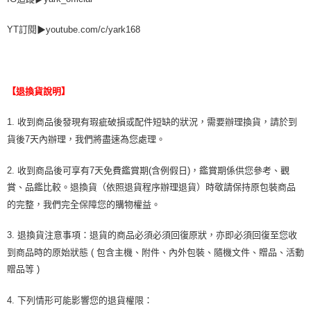
YT訂閱▶youtube.com/c/yark168
【退換貨說明】
1. 收到商品後發現有瑕疵破損或配件短缺的狀況，需要辦理換貨，請於到
貨後7天內辦理，我們將盡速為您處理。
2. 收到商品後可享有7天免費鑑賞期(含例假日)，鑑賞期係供您參考、觀
賞、品鑑比較。退換貨（依照退貨程序辦理退貨）時敬請保持原包裝商品
的完整，我們完全保障您的購物權益。
3. 退換貨注意事項：退貨的商品必須必須回復原狀，亦即必須回復至您收
到商品時的原始狀態 ( 包含主機、附件、內外包裝、隨機文件、贈品、活動
贈品等 )
4. 下列情形可能影響您的退貨權限：