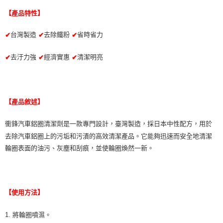
【產品特性】
台灣製造
去除鐵粉
省時省力
✔
✔
✔
去汙力強
經濟實惠
清潔明亮
✔
✔
✔
【產品敘述】
衝鋒汽車鋁圈清潔劑是一款專門設計，臺灣製造，採日本中性配方，用於
去除汽車鋁圈上的污垢和污漬的高效清潔產品。它能夠迅速而安全地清潔
輪圈表面的油污、灰塵和刮痕，並使輪圈煥然一新。
【使用方法】
1. 將輪圈噴濕。