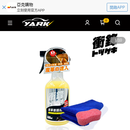
亞克購物
開啟APP
立刻使用官方APP
0
1
/
10