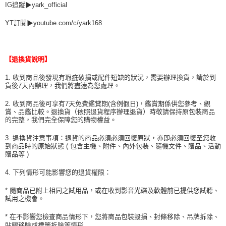
IG追蹤▶yark_official
YT訂閱▶youtube.com/c/yark168
【退換貨說明】
1. 收到商品後發現有瑕疵破損或配件短缺的狀況，需要辦理換貨，請於到
貨後7天內辦理，我們將盡速為您處理。
2. 收到商品後可享有7天免費鑑賞期(含例假日)，鑑賞期係供您參考、觀
賞、品鑑比較。退換貨（依照退貨程序辦理退貨）時敬請保持原包裝商品
的完整，我們完全保障您的購物權益。
3. 退換貨注意事項：退貨的商品必須必須回復原狀，亦即必須回復至您收
到商品時的原始狀態 ( 包含主機、附件、內外包裝、隨機文件、贈品、活動
贈品等 )
4. 下列情形可能影響您的退貨權限：
* 隨商品已附上相同之試用品，或在收到影音光碟及軟體前已提供您試聽、
試用之機會。
* 在不影響您檢查商品情形下，您將商品包裝毀損、封條移除、吊牌拆除、
貼膠移除或標籤拆除等情形