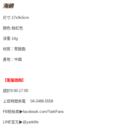
海綿
尺寸:17x9x5cm
顏色:桃紅色
淨重:14g
材質：聚胺酯
產地：中國
【客服諮詢】
請於9:00-17:00
上班時間來電 04-2486-5558
FB粉絲頁▶facebook.com/YarkFans
LINE官方▶@yarklife