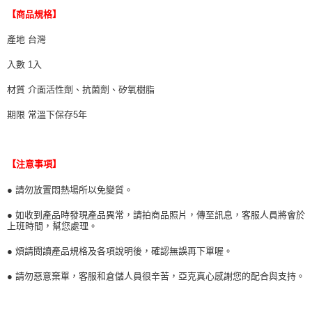
【商品規格】
產地 台灣
入數 1入
材質 介面活性劑、抗菌劑、矽氧樹脂
期限 常溫下保存5年
【注意事項】
● 請勿放置悶熱場所以免變質。
● 如收到產品時發現產品異常，請拍商品照片，傳至訊息，客服人員將會於
上班時間，幫您處理。
● 煩請閱讀產品規格及各項說明後，確認無誤再下單喔。
● 請勿惡意棄單，客服和倉儲人員很辛苦，亞克真心感謝您的配合與支持。