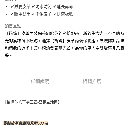
Apple Pay
✔滋潤皮革 ✔防水防污 ✔延長壽命
✔簡單易用 ✔不傷皮革 ✔快速吸收
街口支付
銷售重點
悠遊付
【衝鋒】皮革內裝保養組給你的座椅帶來全新的生命力。不再讓時
Google Pay
光的痕跡留下痕跡，選擇【衝鋒】皮革內裝保養組，展現你對品味
和精緻的追求！讓座椅煥發奢華光芒，為你的車內空間增添非凡風
全盈+PAY
采。
AFTEE先享後付
相關說明
【關於「AFTEE先享後付」】
ATM付款
AFTEE先享後付是「在收到商品之後才付款」的支付方式。 讓您購物簡單
詳細說明
相關推薦
便利好安心！
１．簡單：不需註冊會員、不需綁卡、不需儲值。
運送方式
２．便利：只要手機號碼，簡訊認證，即可結帳。
３．安心：先確認商品／服務後，再付款。
全家取貨付款 (運費60$)
【最懂你的車拚王國-亞克生活圈】
每筆NT$70，滿NT$490(含以上)免運費
【「AFTEE先享後付」結帳流程】
１．於結帳方式選擇「AFTEE先享後付」後，將跳轉至「AFTEE先享後付」
付款後全家取貨 (運費70$)
結帳頁面，進行簡訊認證並確認金額後，即可完成結帳。
衝鋒皮革養護亮光劑500ml
２．訂單成立數日內，您將收到繳費通知簡訊。
每筆NT$70，滿NT$490(含以上)免運費
３．收到繳費通知簡訊後14天內，點擊此簡訊中的連結，可透過四大超商／