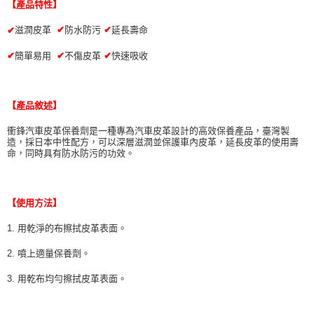
【產品特性】
ATM／網路銀行／等多元方式進行付款，方視為交易完成。
萊爾富取貨付款 (運費70$)
※ 請注意：結帳手續完成當下不需立刻繳費，但若您需要取消訂單，請聯絡
滋潤皮革
✔
防水防污
✔
延長壽命
✔
每筆NT$70，滿NT$490(含以上)免運費
購買商品的店家。未經商家同意取消之訂單仍視為有效，需透過AFTEE先享
後付繳納相關費用。
✔
簡單易用
✔
不傷皮革
✔
快速吸收
付款後萊爾富取貨 (運費70$)
※ 交易是否成功請以「AFTEE先享後付 」之結帳頁面顯示為準，若有關於
是否繳費成功／繳費後需取消欲退款等相關疑問，請聯繫「AFTEE先享後付
每筆NT$70，滿NT$490(含以上)免運費
客戶支援中心」
https://netprotections.freshdesk.com/support/home
【產品敘述】
7-11取貨付款 (運費70$)
【注意事項】
１．透過由恩沛科技股份有限公司提供之「AFTEE先享後付」服務完成之交
每筆NT$70，滿NT$490(含以上)免運費
衝鋒汽車皮革保養劑是一種專為汽車皮革設計的高效保養產品，臺灣製
易，需依本服務之必要範圍內提供個人資料，並將交易相關給付款項請求債
造，採日本中性配方，可以深層滋潤並保護車內皮革，延長皮革的使用壽
權轉讓予恩沛科技股份有限公司。
付款後7-11取貨 (運費70$)
命，同時具有防水防污的功效。
２．關於個人資料處理事宜，請瀏覽以下網址：
每筆NT$70，滿NT$490(含以上)免運費
https://aftee.tw/terms/#terms3
３．未成年的使用者請事先徵得法定代理人或監護人之同意方可使用
宅配寄送，滿490免運費(運費$70)
「AFTEE先享後付」，若未經同意申辦者引起之損失，本公司不負相關責
【使用方法】
任。
每筆NT$70，滿NT$490(含以上)免運費
４．使用「AFTEE先享後付」時，將依據個別帳號之用戶狀況，依本公司即
1. 用乾淨的布擦拭皮革表面。
時審查核予不同之上限額度；若仍有額度不足之情形，本公司將視審查結果
請求用戶進行身份認證。
2. 噴上適量保養劑。
５．嚴禁一人註冊多個帳號或使用他人資訊註冊。若發現惡意使用之情形，
恩沛科技股份有限公司將有權停止該用戶之使用額度並採取法律行動。
3. 用乾布均勻擦拭皮革表面。