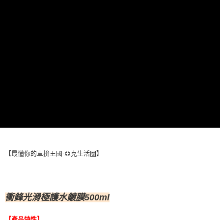
付款後全家取貨 (運費70$)
結帳頁面，進行簡訊認證並確認金額後，即可完成結帳。
２．訂單成立數日內，您將收到繳費通知簡訊。
每筆NT$70，滿NT$490(含以上)免運費
３．收到繳費通知簡訊後14天內，點擊此簡訊中的連結，可透過四大超商／
ATM／網路銀行／等多元方式進行付款，方視為交易完成。
萊爾富取貨付款 (運費70$)
※ 請注意：結帳手續完成當下不需立刻繳費，但若您需要取消訂單，請聯絡
每筆NT$70，滿NT$490(含以上)免運費
購買商品的店家。未經商家同意取消之訂單仍視為有效，需透過AFTEE先享
後付繳納相關費用。
付款後萊爾富取貨 (運費70$)
※ 交易是否成功請以「AFTEE先享後付 」之結帳頁面顯示為準，若有關於
是否繳費成功／繳費後需取消欲退款等相關疑問，請聯繫「AFTEE先享後付
每筆NT$70，滿NT$490(含以上)免運費
客戶支援中心」
https://netprotections.freshdesk.com/support/home
7-11取貨付款 (運費70$)
【注意事項】
１．透過由恩沛科技股份有限公司提供之「AFTEE先享後付」服務完成之交
每筆NT$70，滿NT$490(含以上)免運費
易，需依本服務之必要範圍內提供個人資料，並將交易相關給付款項請求債
權轉讓予恩沛科技股份有限公司。
付款後7-11取貨 (運費70$)
２．關於個人資料處理事宜，請瀏覽以下網址：
每筆NT$70，滿NT$490(含以上)免運費
https://aftee.tw/terms/#terms3
【最懂你的車拚王國-亞克生活圈】
３．未成年的使用者請事先徵得法定代理人或監護人之同意方可使用
宅配寄送，滿490免運費(運費$70)
「AFTEE先享後付」，若未經同意申辦者引起之損失，本公司不負相關責
任。
每筆NT$70，滿NT$490(含以上)免運費
４．使用「AFTEE先享後付」時，將依據個別帳號之用戶狀況，依本公司即
時審查核予不同之上限額度；若仍有額度不足之情形，本公司將視審查結果
衝鋒光滑極護水鍍膜500ml
請求用戶進行身份認證。
５．嚴禁一人註冊多個帳號或使用他人資訊註冊。若發現惡意使用之情形，
恩沛科技股份有限公司將有權停止該用戶之使用額度並採取法律行動。
【產品特性】