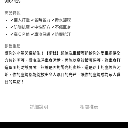
9004419
LINE Pay
商品特色
Apple Pay
✔懶人打蠟 ✔省時省力 ✔撥水鍍膜
✔防曬抗腐 ✔中性配方 ✔不傷車身
街口支付
✔高ＣＰ值 ✔車漆保護 ✔防塵抗汙
悠遊付
銷售重點
Google Pay
讓你的座駕閃耀新生！【衝鋒】超值洗車鍍膜組給你的愛車提供全
方位的呵護。徹底洗淨車身污垢，再施以高效鍍膜保護，為車身打
全盈+PAY
造堅固的防護屏障。無論是面對陽光的炙熱，還是路上的塵埃與污
AFTEE先享後付
垢，你的座駕都能綻放出令人瞩目的光芒。讓你的座駕成為眾人矚
相關說明
目的焦點！
【關於「AFTEE先享後付」】
ATM付款
AFTEE先享後付是「在收到商品之後才付款」的支付方式。 讓您購物簡單
便利好安心！
１．簡單：不需註冊會員、不需綁卡、不需儲值。
運送方式
２．便利：只要手機號碼，簡訊認證，即可結帳。
詳細說明
相關推薦
３．安心：先確認商品／服務後，再付款。
全家取貨付款 (運費60$)
每筆NT$70，滿NT$490(含以上)免運費
【「AFTEE先享後付」結帳流程】
１．於結帳方式選擇「AFTEE先享後付」後，將跳轉至「AFTEE先享後付」