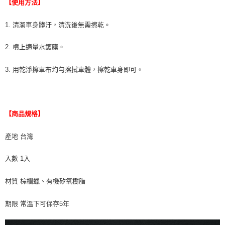
【使用方法】
1. 清潔車身髒汙，清洗後無需擦乾。
2. 噴上適量水鍍膜。
3. 用乾淨擦車布均勻擦拭車體，擦乾車身即可。
【商品規格】
產地 台灣
入數 1入
材質 棕櫚蠟、有機矽氧樹脂
期限 常溫下可保存5年