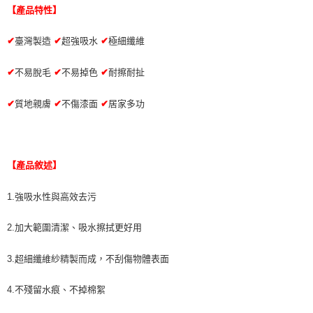
【產品特性】
✔
臺灣製造
✔
超強吸水
✔
極細纖維
✔
不易脫毛
✔
不易掉色
✔
耐擦耐扯
✔
質地親膚
✔
不傷漆面
✔
居家多功
【產品敘述】
1.強吸水性與高效去污
2.加大範圍清潔、吸水擦拭更好用
3.超細纖維紗精製而成，不刮傷物體表面
4.不殘留水痕、不掉棉絮