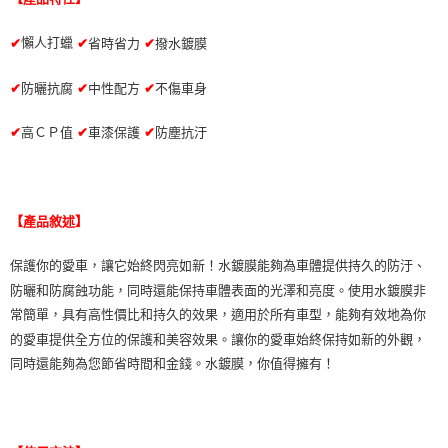
懶人打蠟
✔
省時省力
✔
撥水鍍膜
✔
✔
防曬抗腐
✔
中性配方
✔
不傷車身
✔
高ＣＰ值
✔
車漆保護
✔
防塵抗汙
【產品敘述】
保護你的愛車，讓它始終閃亮如新！水鍍膜能夠為車體提供持久的防汙、
防曬和防腐蝕功能，同時還能保持車體表面的光澤和亮度。使用水鍍膜非
常簡單，具有高性價比和持久的效果，適用於所有車型，能夠有效地為你
的愛車提供全方位的保護和美容效果。讓你的愛車始終保持如新的外觀，
同時還能夠為您節省時間和金錢。水鍍膜，你值得擁有！