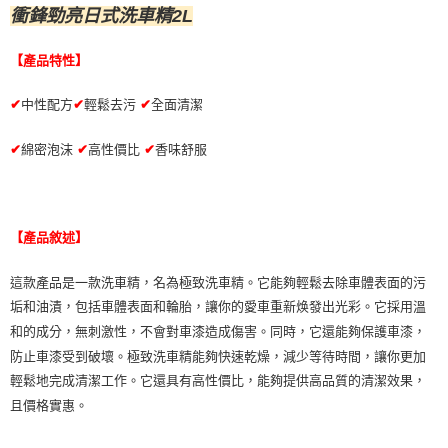
衝鋒勁亮日式洗車精2L
【產品特性】
✔
中性配方
✔
輕鬆去污
✔
全面清潔
✔
綿密泡沫
✔
高性價比
✔
香味舒服
【產品敘述】
這款產品是一款洗車精，名為極致洗車精。它能夠輕鬆去除車體表面的污
垢和油漬，包括車體表面和輪胎，讓你的愛車重新焕發出光彩。它採用溫
和的成分，無刺激性，不會對車漆造成傷害。同時，它還能夠保護車漆，
防止車漆受到破壞。極致洗車精能夠快速乾燥，減少等待時間，讓你更加
輕鬆地完成清潔工作。它還具有高性價比，能夠提供高品質的清潔效果，
且價格實惠。