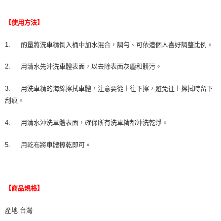
【使用方法】
1.
酌量將洗車精倒入桶中加水混合，調勻、可依造個人喜好調整比例。
2.
用清水先沖洗車體表面，以去除表面灰塵和髒污。
3.
用洗車精的海綿擦拭車體，注意要從上往下擦，避免往上擦拭時留下
刮痕。
4.
用清水沖洗車體表面，確保所有洗車精都沖洗乾淨。
5.
用乾布將車體擦乾即可。
【商品規格】
產地 台灣