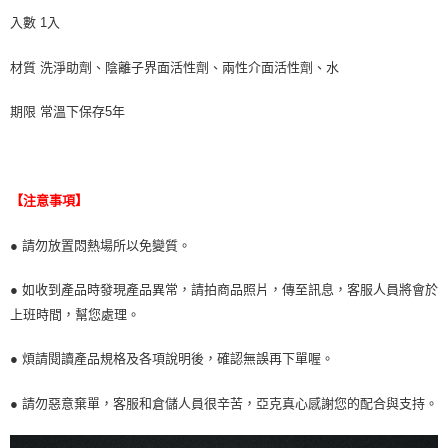
入數 1入
材質 洗淨助劑、陰離子界面活性劑、兩性介面活性劑、水
期限 常溫下保存5年
【注意事項】
● 請勿放置悶熱場所以免變質。
● 如收到產品時發現產品異常，請拍商品照片，傳至訊息，客服人員將會於
上班時間，幫您處理。
● 煩請閱讀產品規格及各項說明後，確認無誤再下單喔。
● 請勿惡意棄單，客服和倉儲人員很辛苦，亞克真心感謝您的配合與支持。